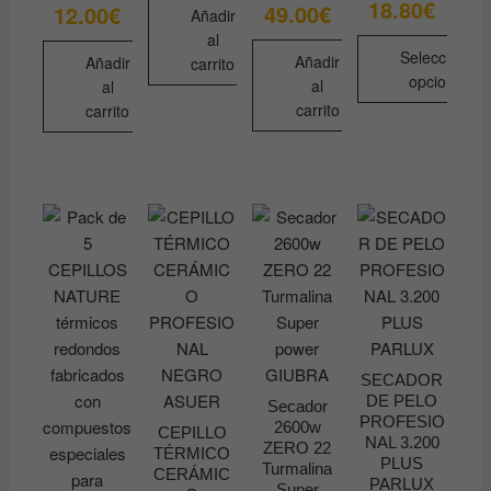
18.80
€
Rango
49.00
€
12.00
€
Añadir
de
precios
al
desde
Seleccionar
Añadir
Añadir
carrito
2.80€
opciones
al
al
hasta
18.80€
carrito
carrito
Este
producto
tiene
múltiples
variantes.
Las
opciones
se
pueden
elegir
en
SECADOR
DE PELO
la
Secador
PROFESIO
2600w
página
CEPILLO
NAL 3.200
ZERO 22
TÉRMICO
de
PLUS
Turmalina
CERÁMIC
producto
PARLUX
Super