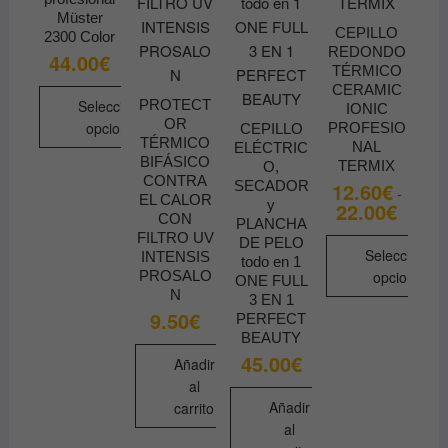
la
Müster
CEPILLO
página
2300 Color
REDONDO
44.00
€
de
TÉRMICO
producto
CERAMIC
Seleccionar
PROTECT
IONIC
OR
opciones
PROFESIO
CEPILLO
TÉRMICO
NAL
ELÉCTRIC
Este
BIFÁSICO
TERMIX
O,
producto
CONTRA
SECADOR
12.60
€
-
EL CALOR
tiene
y
22.00
€
Rango
CON
de
PLANCHA
múltiples
precios
FILTRO UV
DE PELO
desde
variantes.
Seleccionar
INTENSIS
todo en 1
12.60€
PROSALO
opciones
Las
ONE FULL
hasta
N
22.00€
3 EN 1
opciones
Este
9.50
€
PERFECT
se
producto
BEAUTY
pueden
tiene
45.00
€
Añadir
elegir
múltiples
al
en
variantes.
Añadir
carrito
la
Las
al
página