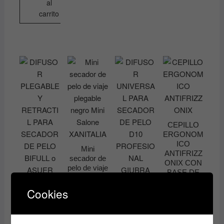
al
en
carrito
la
página
de
producto
CEPILLO
ERGONOM
ICO
Mini
ANTIFRIZZ
secador de
ONIX CON
pelo de viaje
BASE DE
plegable
ALUMINIO
DIFUSOR
DIFUSOR
negro Mini
Cookies
bifull
PLEGABLE
UNIVERSA
Salone
PERFECT
Y
L PARA
XANITALIA
BEAUTY
RETRACTI
SECADOR
23.00
€
9.50
€
L PARA
DE PELO