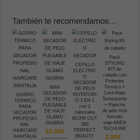
También te recomendamos…
Pack
STYLING
CEPILLO
KIT de
ELÉCTRIC
cabello con
O
Protector
SECADOR
Térmico +
MINI
DE PELO
Cera Mate
SECADOR
ROTATORI
GORRO
Texturizante
DE PELO
O 2 EN 1
TÉRMICO
+ Plancha
PLEGABLE
con 2
PARA
de pelo mini
DE VIAJE
cabezales
SECADOR
formato
GLAMÚ
BLOW OUT
PROFESIO
viaje ANEA
GIUBRA
360
NAL
TECHLINE
25.60
€
PERFECT
HAIRCARE
2.80
€
BEAUTY
XANITALIA
-