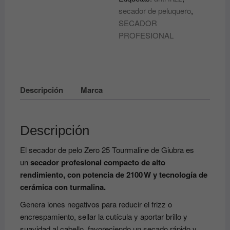
cantidad
secador de peluquero
,
SECADOR
PROFESIONAL
Descripción
Marca
Descripción
El secador de pelo Zero 25 Tourmaline de Giubra
es
un
secador profesional compacto de alto
rendimiento, con potencia de 2100 W y tecnología de
cerámica con turmalina.
Genera iones negativos para reducir el frizz o
encrespamiento, sellar la cutícula y aportar brillo y
suavidad al cabello, favoreciendo un secado rápido y