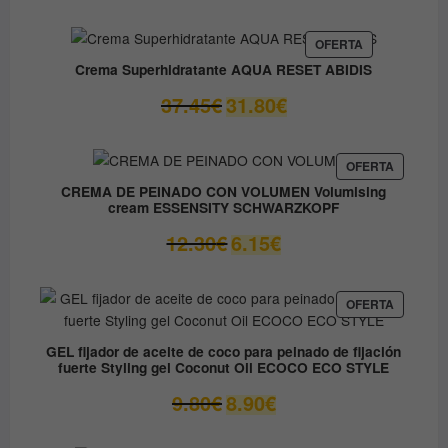
original
actual
era:
es:
PRODUCTO
OFERTA
EN
59.05€.
41.33€.
Crema Superhidratante AQUA RESET ABIDIS
OFERTA
El
El
37.45
€
31.80
€
precio
precio
original
actual
era:
es:
PRODUC
OFERTA
EN
37.45€.
31.80€.
CREMA DE PEINADO CON VOLUMEN Volumising
OFERTA
cream ESSENSITY SCHWARZKOPF
El
El
12.30
€
6.15
€
precio
precio
original
actual
era:
es:
PRODUC
OFERTA
EN
12.30€.
6.15€.
OFERTA
GEL fijador de aceite de coco para peinado de fijación
fuerte Styling gel Coconut Oil ECOCO ECO STYLE
El
El
9.80
€
8.90
€
precio
precio
original
actual