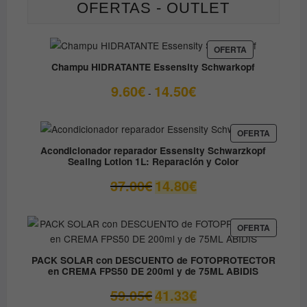
OFERTAS - OUTLET
PRODUCTO
OFERTA
EN
Champu HIDRATANTE Essensity Schwarkopf
OFERTA
Rango
9.60
€
14.50
€
-
de
precios:
desde
PRODUC
OFERTA
EN
9.60€
Acondicionador reparador Essensity Schwarzkopf
OFERTA
Sealing Lotion 1L: Reparación y Color
hasta
14.50€
El
El
37.00
€
14.80
€
precio
precio
original
actual
era:
es:
PRODUC
OFERTA
EN
37.00€.
14.80€.
OFERTA
PACK SOLAR con DESCUENTO de FOTOPROTECTOR
en CREMA FPS50 DE 200ml y de 75ML ABIDIS
El
El
59.05
€
41.33
€
precio
precio