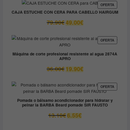
era:
es:
PRODUC
OFERTA
EN
9.80€.
8.90€.
CAJA ESTUCHE CON CERA PARA CABELLO HAIRGUM
OFERTA
El
El
79.90
€
49.00
€
precio
precio
original
actual
era:
es:
PRODUC
OFERTA
EN
79.90€.
49.00€.
OFERTA
Máquina de corte profesional resistente al agua 2874A
APRO
El
El
36.00
€
19.90
€
precio
precio
original
actual
era:
es:
PRODUC
OFERTA
EN
36.00€.
19.90€.
OFERTA
Pomada o bálsamo acondicionador para hidratar y
peinar la BARBA Beard pomade SIR FAUSTO
El
El
13.10
€
6.55
€
precio
precio
original
actual