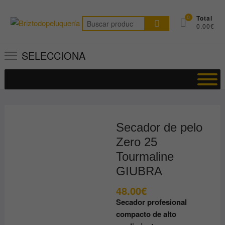
Saltar
al
0
Total
Buscar
0.00€
contenido
por:
SELECCIONA
Secador de pelo
Zero 25
Tourmaline
GIUBRA
48.00
€
Secador profesional
compacto de alto