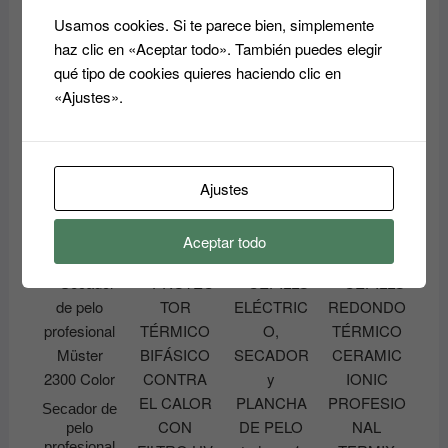
SECADOR
D10
Usamos cookies. Si te parece bien, simplemente
Añadir
DE PELO
PROFESIO
Añadir
haz clic en «Aceptar todo». También puedes elegir
al
BIFULL o
NAL
al
qué tipo de cookies quieres haciendo clic en
ASUER
GIUBRA
carrito
carrito
11.80
€
6.90
€
«Ajustes».
Seleccionar
Añadir
opciones
al
carrito
Ajustes
Este
producto
Aceptar todo
tiene
múltiples
variantes.
Las
opciones
se
pueden
Secador de
elegir
pelo
en
profesional