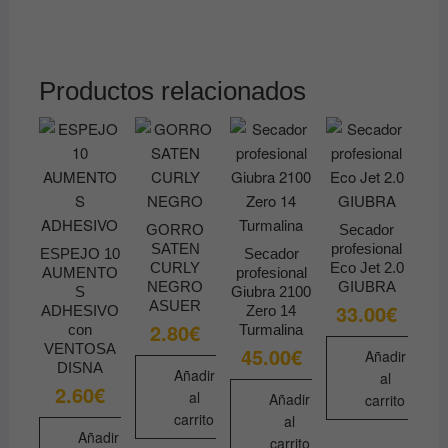
Productos relacionados
GORRO
Secador
SATEN
profesional
ESPEJO 10
Secador
CURLY
Eco Jet 2.0
AUMENTO
profesional
NEGRO
GIUBRA
S
Giubra 2100
ASUER
33.00
€
ADHESIVO
Zero 14
2.80
€
con
Turmalina
VENTOSA
45.00
€
Añadir
DISNA
Añadir
al
2.60
€
al
Añadir
carrito
carrito
al
Añadir
carrito