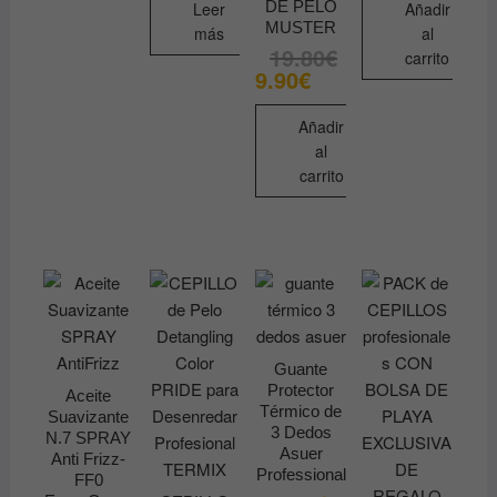
DE PELO
Leer
Añadir
tiene
MUSTER
más
al
19.80
€
múltiples
El
El
carrito
precio
precio
9.90
€
variantes.
original
actual
era:
es:
Las
19.80€.
9.90€.
Añadir
opciones
al
se
carrito
pueden
elegir
en
la
página
de
producto
Guante
Protector
Aceite
Térmico de
Suavizante
3 Dedos
N.7 SPRAY
Asuer
Anti Frizz-
Professional
FF0