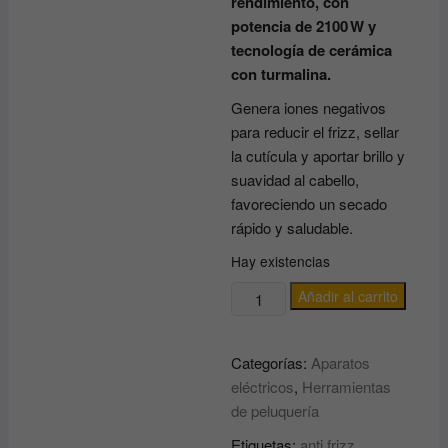
rendimiento, con
potencia de 2100 W y
tecnología de cerámica
con turmalina.
Genera iones negativos
para reducir el frizz, sellar
la cutícula y aportar brillo y
suavidad al cabello,
favoreciendo un secado
rápido y saludable.
Hay existencias
Secador
Añadir al carrito
de
pelo
Categorías:
Aparatos
Zero
eléctricos
,
Herramientas
25
de peluquería
Tourmaline
GIUBRA
Etiquetas:
anti frizz
,