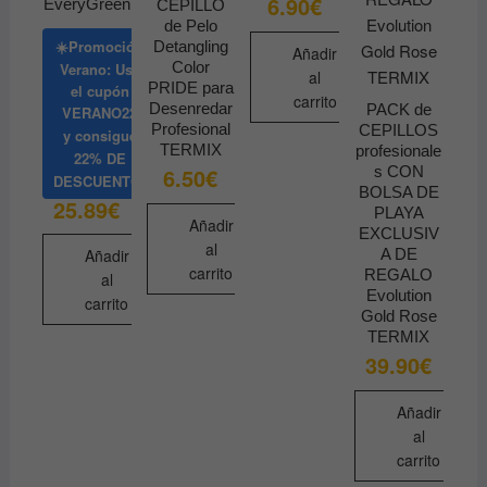
6.90
€
EveryGreen
CEPILLO
de Pelo
☀️Promoción
Detangling
Añadir
Color
Verano: Usa
al
PRIDE para
el cupón
carrito
Desenredar
PACK de
VERANO22
Profesional
CEPILLOS
y consigue
TERMIX
profesionale
22% DE
s CON
6.50
€
DESCUENTO
BOLSA DE
25.89
€
PLAYA
Añadir
EXCLUSIV
al
A DE
Añadir
carrito
REGALO
al
Evolution
carrito
Gold Rose
TERMIX
39.90
€
Añadir
al
carrito