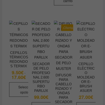
carrito
opciones
de
se
producto
pueden
elegir
en
¡Oferta!
la
página
de
producto
CEPILLOS
TÉRMICOS
REDONDO
SECADOR
CEPILLO
S TERMIX
DE PELO
ELÉCTRIC
9.50
€
-
PROFESIO
O
DIFUSOR
17.60
€
Rango
NAL 2.600
MOLDEAD
de
PARA
SUPERTU
OR E-
precios:
CABELLO
RBO
BRUSH
desde
Seleccionar
RIZADO Y
9.50€
PARLUX
ASUER
opciones
ONDAS
hasta
99.00
€
27.00
€
17.60€
PARA
Este
SECADOR
producto