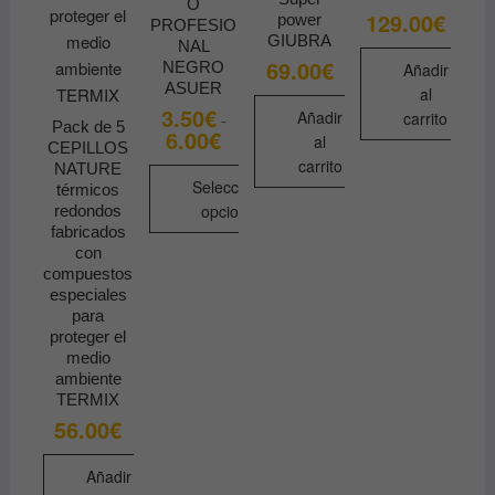
O
129.00
€
power
PROFESIO
GIUBRA
NAL
69.00
€
NEGRO
Añadir
ASUER
al
3.50
€
Añadir
carrito
-
Pack de 5
6.00
€
Rango
al
CEPILLOS
de
carrito
precios:
NATURE
desde
Seleccionar
térmicos
3.50€
opciones
redondos
hasta
fabricados
6.00€
Este
con
producto
compuestos
especiales
tiene
para
múltiples
proteger el
variantes.
medio
Las
ambiente
TERMIX
opciones
56.00
€
se
pueden
Añadir
elegir