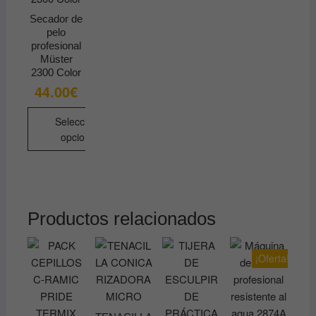
Secador de
pelo
profesional
Müster
2300 Color
44.00
€
Seleccionar
opciones
Este
producto
tiene
múltiples
Productos relacionados
variantes.
Las
¡Oferta!
opciones
se
pueden
elegir