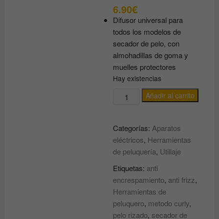
6.90
€
Difusor universal para
todos los modelos de
secador de pelo, con
almohadillas de goma y
muelles protectores
Hay existencias
DIFUSOR
Añadir al carrito
UNIVERSAL
PARA
Categorías:
Aparatos
SECADOR
eléctricos
,
Herramientas
DE
de peluquería
,
Utillaje
PELO
D10
Etiquetas:
anti
PROFESIONAL
encrespamiento
,
anti frizz
,
GIUBRA
Herramientas de
cantidad
peluquero
,
metodo curly
,
pelo rizado
,
secador de