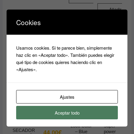
Este
Añadir
producto
al
Cookies
tiene
carrito
múltiples
variantes.
Las
Usamos cookies. Si te parece bien, simplemente
opciones
haz clic en «Aceptar todo». También puedes elegir
se
qué tipo de cookies quieres haciendo clic en
pueden
«Ajustes».
elegir
en
la
página
Secador de
Ajustes
de
pelo
Secador de
Secador
producto
profesional
pelo
2600w
Aceptar todo
Müster
profesional
ZERO 22
2300 Color
Müster
Turmalina
– Azul
MINI
2300 Color
Super
SECADOR
44.00
€
– Blue
power