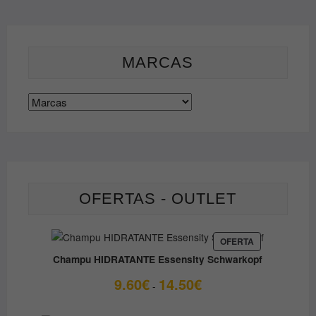
Las
se
opciones
pueden
se
elegir
pueden
en
MARCAS
elegir
la
en
página
la
de
página
producto
de
producto
OFERTAS - OUTLET
PRODUCTO
OFERTA
EN
Champu HIDRATANTE Essensity Schwarkopf
OFERTA
Rango
9.60
€
14.50
€
-
de
precios: