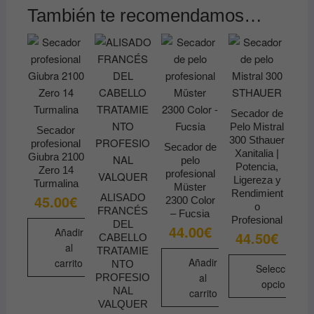
También te recomendamos…
Secador de
Pelo Mistral
Secador
300 Sthauer
profesional
Secador de
Xanitalia |
Giubra 2100
pelo
Potencia,
Zero 14
profesional
Ligereza y
Turmalina
Müster
Rendimient
ALISADO
45.00
€
2300 Color
o
FRANCÉS
– Fucsia
Profesional
DEL
44.00
€
Añadir
44.50
€
CABELLO
al
TRATAMIE
Añadir
carrito
NTO
Seleccionar
al
PROFESIO
opciones
NAL
carrito
VALQUER
Este