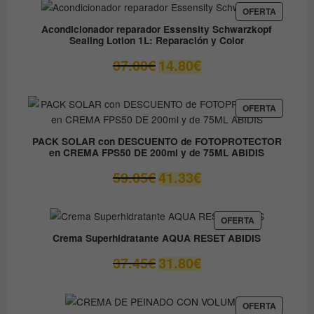
desde
PRODUC
OFERTA
EN
9.60€
Acondicionador reparador Essensity Schwarzkopf
OFERTA
Sealing Lotion 1L: Reparación y Color
hasta
14.50€
El
El
37.00
€
14.80
€
precio
precio
original
actual
era:
es:
PRODUC
OFERTA
EN
37.00€.
14.80€.
OFERTA
PACK SOLAR con DESCUENTO de FOTOPROTECTOR
en CREMA FPS50 DE 200ml y de 75ML ABIDIS
El
El
59.05
€
41.33
€
precio
precio
original
actual
era:
es:
PRODUCTO
OFERTA
EN
59.05€.
41.33€.
Crema Superhidratante AQUA RESET ABIDIS
OFERTA
El
El
37.45
€
31.80
€
precio
precio
original
actual
era:
es:
PRODUC
OFERTA