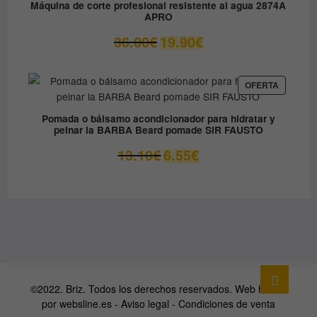
Máquina de corte profesional resistente al agua 2874A
APRO
El
El
36.00
€
19.90
€
precio
precio
original
actual
era:
es:
PRODUC
OFERTA
EN
36.00€.
19.90€.
OFERTA
Pomada o bálsamo acondicionador para hidratar y
peinar la BARBA Beard pomade SIR FAUSTO
El
El
13.10
€
6.55
€
precio
precio
original
actual
era:
es:
13.10€.
6.55€.
Ir
arriba
©2022. Briz. Todos los derechos reservados. Web hecha
por
websline.es
-
Aviso legal
-
Condiciones de venta