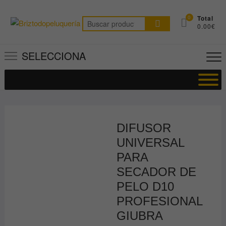
Saltar
al
0
Total
Buscar
0.00€
contenido
por:
SELECCIONA
DIFUSOR
UNIVERSAL
PARA
SECADOR DE
PELO D10
PROFESIONAL
GIUBRA