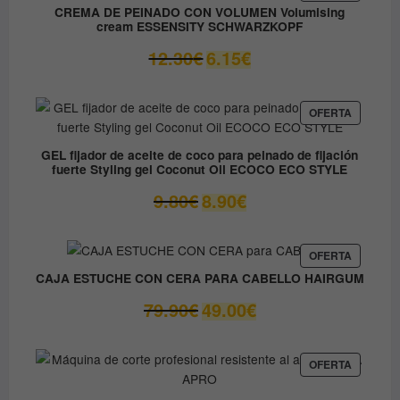
EN
37.45€.
31.80€.
CREMA DE PEINADO CON VOLUMEN Volumising
OFERTA
cream ESSENSITY SCHWARZKOPF
El
El
12.30
€
6.15
€
precio
precio
original
actual
era:
es:
PRODUC
OFERTA
EN
12.30€.
6.15€.
OFERTA
GEL fijador de aceite de coco para peinado de fijación
fuerte Styling gel Coconut Oil ECOCO ECO STYLE
El
El
9.80
€
8.90
€
precio
precio
original
actual
era:
es:
PRODUC
OFERTA
EN
9.80€.
8.90€.
CAJA ESTUCHE CON CERA PARA CABELLO HAIRGUM
OFERTA
El
El
79.90
€
49.00
€
precio
precio
original
actual
era:
es:
PRODUC
OFERTA
EN
79.90€.
49.00€.
OFERTA