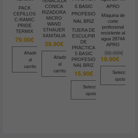
TENACILLA
en
CONICA
PACK
la
RIZADORA
CEPILLOS
Máquina de
MICRO
página
C-RAMIC
corte
WAND
PRIDE
de
profesional
STHAUER
TIJERA DE
TERMIX
resistente al
producto
XANITALIA
ESCULPIR
79.00
€
agua 2874A
DE
39.90
€
APRO
PRÁCTICA
36.00
€
El
El
Añadir
S BASIC
precio
precio
Añadir
19.90
€
al
PROFESIO
original
actual
al
era:
es:
NAL BRIZ
carrito
36.00€.
19.90€.
carrito
15.90
€
Seleccionar
opciones
Seleccionar
Este
opciones
producto
Este
tiene
producto
múltiples
tiene
variantes.
múltiples
Las
variantes.
opciones