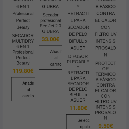
Secador
profesional
Eco Jet 2.0
GIUBRA
SECADOR
33.00
€
MULTIDRY
6 EN 1
Añadir
Profesional
DIFUSOR
al
Perfect
PLEGABLE
Beauty
PROTECT
carrito
Y
OR
119.80
€
RETRACTI
TÉRMICO
L PARA
BIFÁSICO
Añadir
SECADOR
CONTRA
al
DE PELO
EL CALOR
BIFULL o
carrito
CON
ASUER
FILTRO UV
11.80
€
INTENSIS
PROSALO
N
Seleccionar
9.50
€
opciones