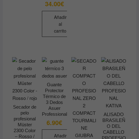
34.00
€
producto
tiene
Añadir
múltiples
al
variantes.
carrito
Las
opciones
se
pueden
elegir
en
la
Guante
página
Protector
de
Térmico de
producto
3 Dedos
Secador de
Asuer
pelo
Professional
ALISADO
profesional
BRASILEÑ
6.90
€
Müster
O DEL
2300 Color
CABELLO
Añadir
– Rosso /
PROFESIO