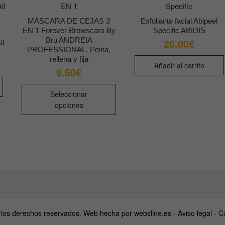
MÁSCARA DE CEJAS 3
Exfoliante facial Abipeel
EN 1 Forever Browscara By
Specific ABIDIS
Bru ANDREIA
20.00
€
ll
PROFESSIONAL. Peina,
rellena y fija
Añadir al carrito
9.50
€
Este
Seleccionar
producto
opciones
tiene
múltiples
variantes.
Las
opciones
se
pueden
elegir
en
 los derechos reservados. Web hecha por
websline.es
-
Aviso legal
-
C
la