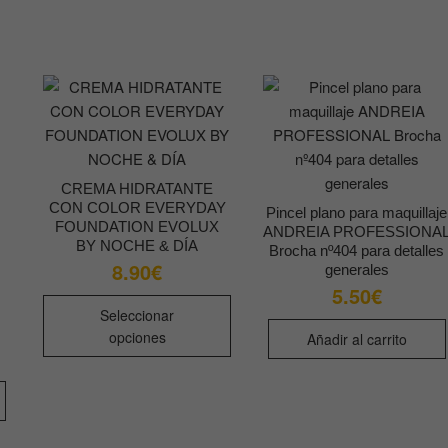
múltiples
opciones
variantes.
se
Las
pueden
opciones
elegir
se
en
pueden
la
elegir
página
en
de
CREMA HIDRATANTE
la
producto
CON COLOR EVERYDAY
Pincel plano para maquillaje
página
FOUNDATION EVOLUX
ANDREIA PROFESSIONA
de
BY NOCHE & DÍA
Brocha nº404 para detalles
8.90
€
producto
generales
5.50
€
Este
Seleccionar
producto
opciones
Añadir al carrito
tiene
múltiples
variantes.
Las
opciones