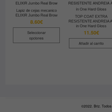
Lapiz de cejas mecanico
ELIXIR Jumbo Real Brow
TOP COAT EXTRA
8.60
€
RESISTENTE ANDREIA A
in One Hard Gloss
Este
11.50
€
Seleccionar
producto
opciones
tiene
Añadir al carrito
múltiples
variantes.
Las
opciones
se
pueden
elegir
en
la
página
©2022. Briz. Todos
de