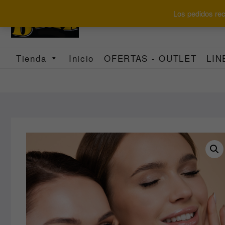
Saltar
Los pedidos reci
al
contenido
Tienda
Inicio
OFERTAS - OUTLET
LIN