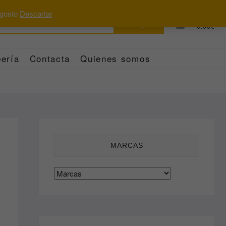
 agosto
Descartar
Buscar
0
Total
0.00€
por:
ería
Contacta
Quienes somos
MARCAS