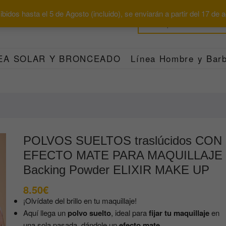
bidos hasta el 5 de Agosto (incluido), se enviarán a partir del 17 de
EA SOLAR Y BRONCEADO
Línea Hombre y Barb
POLVOS SUELTOS traslúcidos CON
EFECTO MATE PARA MAQUILLAJE
Backing Powder ELIXIR MAKE UP
8.50
€
¡Olvídate del brillo en tu maquillaje!
Aquí llega un
polvo suelto
, ideal para
fijar tu maquillaje
en
una sola pasada, dándole un
efecto mate