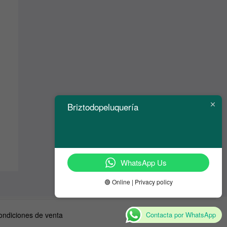
Briztodopeluquería
WhatsApp Us
🟢 Online | Privacy policy
Contacta por WhatsApp
ondiciones de venta