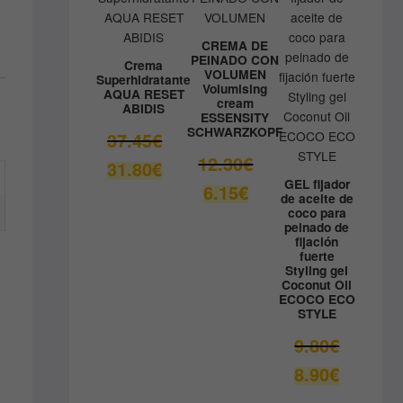
41.33€.
OFERTA
OFERTA
OFERTA
CREMA DE
PEINADO CON
Crema
VOLUMEN
Superhidratante
Volumising
AQUA RESET
cream
ABIDIS
ESSENSITY
SCHWARZKOPF
El
37.45
€
precio
El
12.30
€
El
31.80
€
original
precio
precio
GEL fijador
El
6.15
€
era:
original
de aceite de
actual
precio
coco para
37.45€.
era:
es:
actual
peinado de
12.30€.
fijación
31.80€.
es:
fuerte
6.15€.
Styling gel
Coconut Oil
ECOCO ECO
STYLE
El
9.80
€
precio
El
8.90
€
A
original
precio
era: