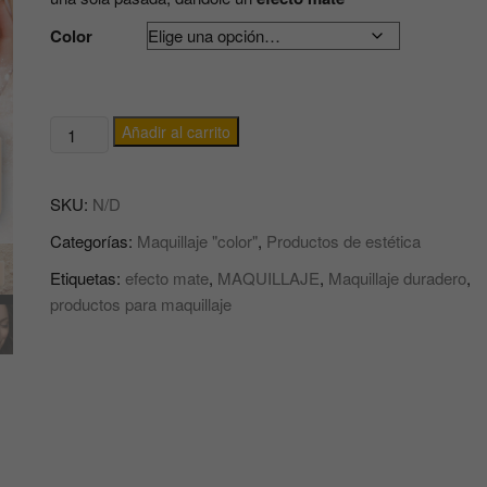
Color
POLVOS
Añadir al carrito
SUELTOS
traslúcidos
SKU:
N/D
CON
EFECTO
Categorías:
Maquillaje "color"
,
Productos de estética
MATE
Etiquetas:
efecto mate
,
MAQUILLAJE
,
Maquillaje duradero
,
PARA
productos para maquillaje
MAQUILLAJE
Backing
Powder
ELIXIR
MAKE
UP
cantidad