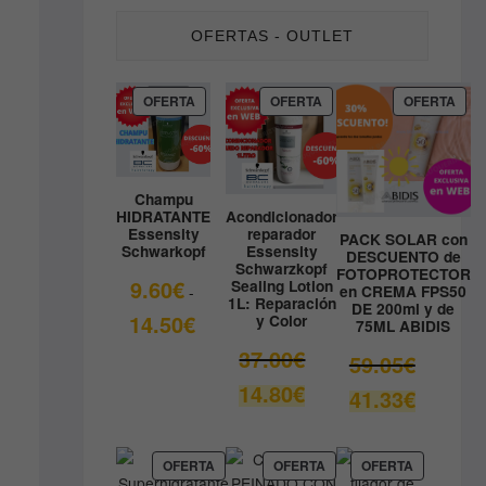
OFERTAS - OUTLET
PRODUCTO
PRODUCTO
PRO
OFERTA
OFERTA
OFERTA
EN
EN
EN
OFERTA
OFERTA
OFE
Champu
HIDRATANTE
Acondicionador
Essensity
reparador
PACK SOLAR con
Schwarkopf
Essensity
DESCUENTO de
Schwarzkopf
FOTOPROTECTOR
9.60
€
Sealing Lotion
en CREMA FPS50
-
1L: Reparación
DE 200ml y de
Rango
14.50
€
y Color
75ML ABIDIS
de
El
37.00
€
El
59.05
€
precios:
precio
precio
El
14.80
€
desde
El
41.33
€
original
original
precio
9.60€
precio
era:
era:
actual
hasta
actual
37.00€.
59.05€.
es:
14.50€
es:
PRODUCTO
PRODUCTO
PRODUCT
OFERTA
OFERTA
OFERTA
14.80€.
EN
EN
EN