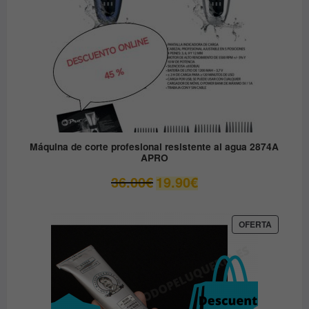
Máquina de corte profesional resistente al agua 2874A
APRO
El
El
36.00
€
19.90
€
precio
precio
original
actual
era:
es:
PRODUC
OFERTA
EN
36.00€.
19.90€.
OFERTA