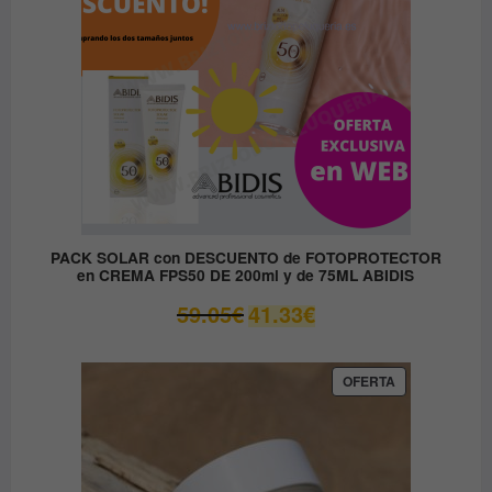
PACK SOLAR con DESCUENTO de FOTOPROTECTOR
en CREMA FPS50 DE 200ml y de 75ML ABIDIS
El
El
59.05
€
41.33
€
precio
precio
original
actual
era:
es:
PRODUCTO
OFERTA
EN
59.05€.
41.33€.
OFERTA