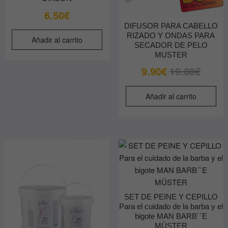
d
6.50
€
p
DIFUSOR PARA CABELLO
RIZADO Y ONDAS PARA
Añadir al carrito
SECADOR DE PELO
MUSTER
El
El
9.90
€
19.80
€
precio
precio
original
actual
Añadir al carrito
era:
es:
19.80€.
9.90€.
SET DE PEINE Y CEPILLO
Para el cuidado de la barba y el
bigote MAN BARB´`E
MÜSTER