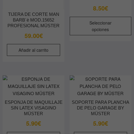
8.50
€
TIJERA DE CORTE MAN
E
BARB´è MOD.15652
Seleccionar
p
PROFESIONAL MÜSTER
opciones
t
59.00
€
m
v
Añadir al carrito
L
o
s
p
e
e
l
ESPONJA DE MAQUILLAJE
SOPORTE PARA PLANCHA
p
SIN LATEX VISAGINO
DE PELO GARAGE BY
d
MÜSTER
MÜSTER
p
5.90
€
5.90
€