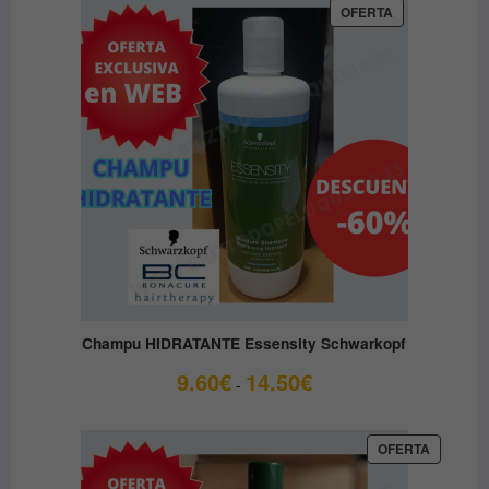
PRODUCTO
OFERTA
EN
OFERTA
Champu HIDRATANTE Essensity Schwarkopf
Rango
9.60
€
14.50
€
-
de
precios:
desde
PRODUC
OFERTA
EN
9.60€
OFERTA