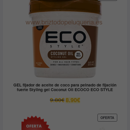
EN
12.30€.
6.15€.
OFERTA
GEL fijador de aceite de coco para peinado de fijación
fuerte Styling gel Coconut Oil ECOCO ECO STYLE
El
El
9.80
€
8.90
€
precio
precio
original
actual
era:
es:
PRODUC
OFERTA
EN
9.80€.
8.90€.
OFERTA