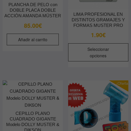
PLANCHA DE PELO con
DOBLE PLACA DOBLE
LIMA PROFESIONAL EN
ACCIÓN AMANDA MÜSTER
DISTINTOS GRAMAJES Y
85.00
€
FORMAS MUSTER PRO
1.90
€
Añadir al carrito
E
Seleccionar
p
opciones
t
m
v
L
¡Oferta!
o
s
p
e
CEPILLO PLANO
e
CUADRADO GIGANTE
l
Modelo DOLLY MUSTER &
p
DIKSON