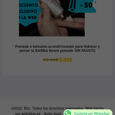
Pomada o bálsamo acondicionador para hidratar y
peinar la BARBA Beard pomade SIR FAUSTO
El
El
13.10
€
6.55
€
precio
precio
original
actual
era:
es:
13.10€.
6.55€.
©2022. Briz. Todos los derechos reservados. Web hecha
por
websline.es
-
Aviso legal
-
Condiciones de venta
Contacta por WhatsApp