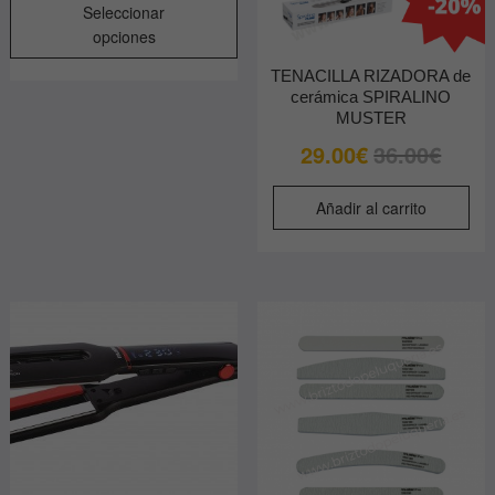
Seleccionar
producto
opciones
tiene
múltiples
TENACILLA RIZADORA de
cerámica SPIRALINO
variantes.
MUSTER
Las
El
El
29.00
€
36.00
€
opciones
precio
precio
se
original
actual
pueden
Añadir al carrito
era:
es:
elegir
36.00€.
29.00€.
en
la
página
de
producto