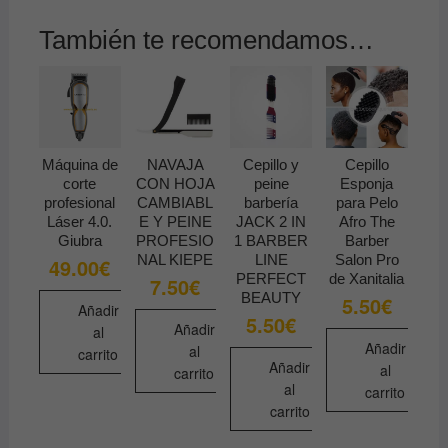
También te recomendamos…
Máquina de
NAVAJA
Cepillo y
Cepillo
corte
CON HOJA
peine
Esponja
profesional
CAMBIABL
barbería
para Pelo
Láser 4.0.
E Y PEINE
JACK 2 IN
Afro The
Giubra
PROFESIO
1 BARBER
Barber
NAL KIEPE
LINE
Salon Pro
49.00
€
PERFECT
de Xanitalia
7.50
€
BEAUTY
5.50
€
Añadir
5.50
€
Añadir
al
Añadir
al
carrito
Añadir
al
carrito
al
carrito
carrito