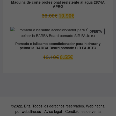
Máquina de corte profesional resistente al agua 2874A
APRO
El
El
36.00
€
19.90
€
precio
precio
original
actual
era:
es:
PRODUC
OFERTA
EN
36.00€.
19.90€.
OFERTA
Pomada o bálsamo acondicionador para hidratar y
peinar la BARBA Beard pomade SIR FAUSTO
El
El
13.10
€
6.55
€
precio
precio
original
actual
era:
es:
13.10€.
6.55€.
©2022. Briz. Todos los derechos reservados. Web hecha
por
websline.es
-
Aviso legal
-
Condiciones de venta