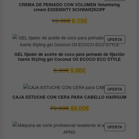
EN
37.45€.
31.80€.
CREMA DE PEINADO CON VOLUMEN Volumising
OFERTA
cream ESSENSITY SCHWARZKOPF
El
El
12.30
€
6.15
€
precio
precio
original
actual
era:
es:
PRODUC
OFERTA
EN
12.30€.
6.15€.
OFERTA
GEL fijador de aceite de coco para peinado de fijación
fuerte Styling gel Coconut Oil ECOCO ECO STYLE
El
El
9.80
€
8.90
€
precio
precio
original
actual
era:
es:
PRODUC
OFERTA
EN
9.80€.
8.90€.
CAJA ESTUCHE CON CERA PARA CABELLO HAIRGUM
OFERTA
El
El
79.90
€
49.00
€
precio
precio
original
actual
era:
es:
PRODUC
OFERTA
EN
79.90€.
49.00€.
OFERTA