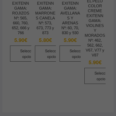
EL PELO
EXITENN
EXITENN
EXITENN
COLOR
GAMA:
GAMA:
GAMA:
CREME
ROJIZOS
MARRONE
AVELLANA
EXITENN
Nº: 565,
S CANELA
S Y
GAMA:
660, 760,
Nº: 573,
ARENAS
VIOLINES
652, 666 y
673, 773 y
Nº: 60, 70,
Y
766
873
830 y 930
MORADOS
5.90
€
5.80
€
5.90
€
Nº: 462,
562, 662,
V67, V77 y
Seleccionar
Seleccionar
Seleccionar
V87
opciones
opciones
opciones
5.90
€
Este
Este
Este
producto
producto
producto
Seleccionar
tiene
tiene
tiene
opciones
múltiples
múltiples
múltiples
Este
variantes.
variantes.
variantes.
producto
Las
Las
Las
tiene
opciones
opciones
opciones
múltiples
se
se
se
variantes.
pueden
pueden
pueden