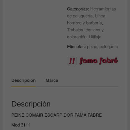
ESCARPIDOR
Categorías:
Herramientas
FAMA
de peluquería
,
Línea
FABRE
hombre y barbería
,
cantidad
Trabajos técnicos y
coloración
,
Utillaje
Etiquetas:
peine
,
peluquero
Descripción
Marca
Descripción
PEINE COMAIR ESCARPIDOR FAMA FABRE
Mod 3111