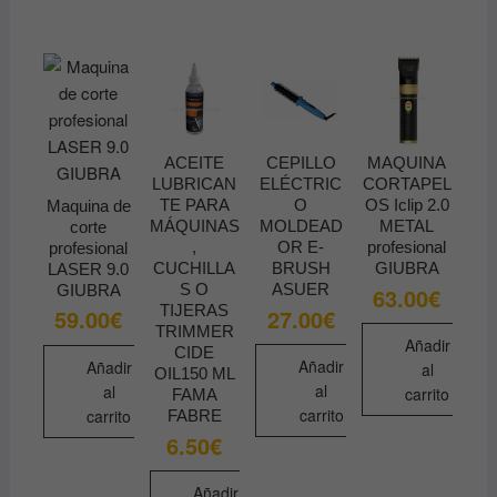
ACEITE
CEPILLO
MAQUINA
LUBRICAN
ELÉCTRIC
CORTAPEL
TE PARA
O
OS Iclip 2.0
Maquina de
MÁQUINAS
MOLDEAD
METAL
corte
,
OR E-
profesional
profesional
CUCHILLA
BRUSH
GIUBRA
LASER 9.0
S O
ASUER
GIUBRA
63.00
€
TIJERAS
27.00
€
59.00
€
TRIMMER
Añadir
CIDE
Añadir
Añadir
al
OIL150 ML
al
al
carrito
FAMA
carrito
carrito
FABRE
6.50
€
Añadir