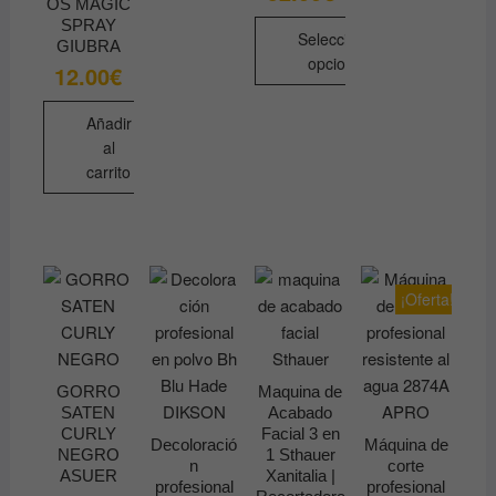
OS MAGIC
SPRAY
Seleccionar
GIUBRA
opciones
12.00
€
Este
Añadir
producto
al
tiene
carrito
múltiples
variantes.
Las
opciones
se
¡Oferta!
pueden
elegir
en
la
GORRO
Maquina de
SATEN
Acabado
página
CURLY
Facial 3 en
de
Decoloració
Máquina de
NEGRO
1 Sthauer
n
corte
producto
ASUER
Xanitalia |
profesional
profesional