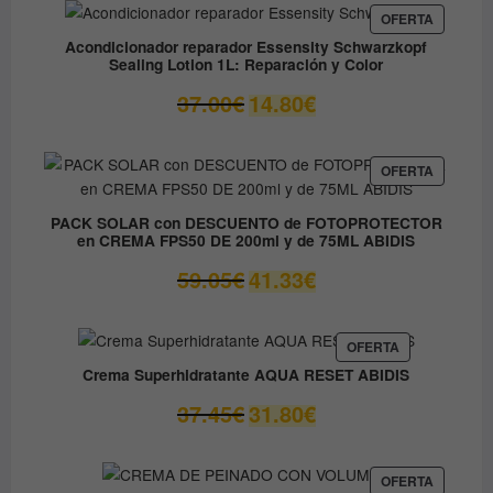
desde
PRODUC
OFERTA
EN
9.60€
Acondicionador reparador Essensity Schwarzkopf
OFERTA
Sealing Lotion 1L: Reparación y Color
hasta
14.50€
El
El
37.00
€
14.80
€
precio
precio
original
actual
era:
es:
PRODUC
OFERTA
EN
37.00€.
14.80€.
OFERTA
PACK SOLAR con DESCUENTO de FOTOPROTECTOR
en CREMA FPS50 DE 200ml y de 75ML ABIDIS
El
El
59.05
€
41.33
€
precio
precio
original
actual
era:
es:
PRODUCTO
OFERTA
EN
59.05€.
41.33€.
Crema Superhidratante AQUA RESET ABIDIS
OFERTA
El
El
37.45
€
31.80
€
precio
precio
original
actual
era:
es:
PRODUC
OFERTA