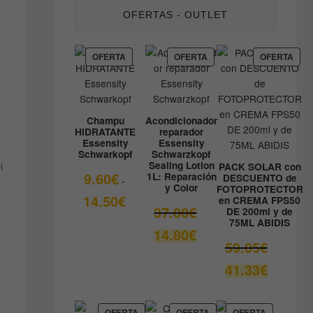
OFERTAS - OUTLET
PRODUCTO
PRODUCTO
PRO
OFERTA
OFERTA
OFERTA
EN
EN
EN
OFERTA
OFERTA
OFE
Champu
Acondicionador
HIDRATANTE
reparador
Essensity
Essensity
Schwarkopf
Schwarzkopf
Sealing Lotion
l
PACK SOLAR con
9.60
€
1L: Reparación
DESCUENTO de
-
y Color
FOTOPROTECTOR
Rango
14.50
€
en CREMA FPS50
El
37.00
€
DE 200ml y de
de
75ML ABIDIS
precio
precios:
El
14.80
€
original
desde
El
59.05
€
precio
era:
9.60€
precio
actual
El
41.33
€
37.00€.
hasta
original
es:
precio
14.50€
era:
14.80€.
actual
59.05€.
es:
PRODUCTO
PRODUCTO
PRODUCT
OFERTA
OFERTA
OFERTA