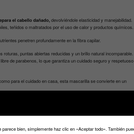
epara el cabello dañado,
devolviéndole elasticidad y manejabilidad.
biles, teñidos o maltratados por el uso de calor y productos químicos.
nutrientes penetren profundamente en la fibra capilar.
 roturas, puntas abiertas reducidas y un brillo natural incomparable.
 libre de parabenos, lo que garantiza un cuidado seguro y respetuoso
omo para el cuidado en casa, esta mascarilla se convierte en un
 parece bien, simplemente haz clic en «Aceptar todo». También pued