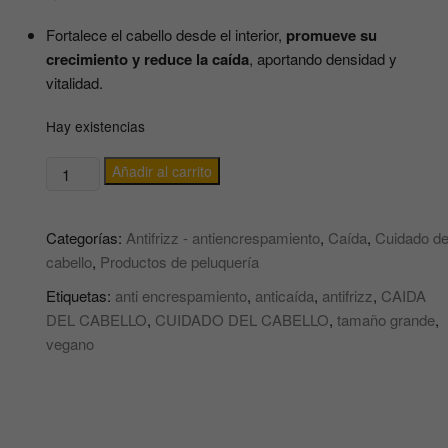
Fortalece el cabello desde el interior,
promueve su
crecimiento y reduce la caída
, aportando densidad y
vitalidad.
Hay existencias
Mascarilla
Añadir al carrito
Anti
Frizz
Categorías:
Antifrizz - antiencrespamiento
,
Caída
,
Cuidado de
y
cabello
,
Productos de peluquería
Caida
BioNaturell
Etiquetas:
anti encrespamiento
,
anticaída
,
antifrizz
,
CAIDA
con
DEL CABELLO
,
CUIDADO DEL CABELLO
,
tamaño grande
,
aceite
vegano
de
AGUACATE
y
BIOTINA