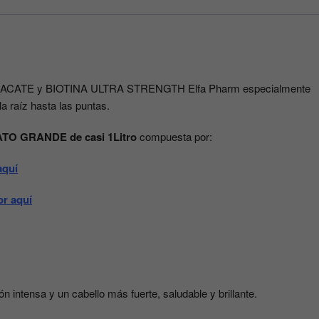
ULTRA
STRENGTH
Elfa
Pharm
946ml
AGUACATE y BIOTINA ULTRA STRENGTH Elfa Pharm especialmente
cantidad
 la raíz hasta las puntas.
O GRANDE de casi 1Litro
compuesta por:
aquí
r aquí
n intensa y un cabello más fuerte, saludable y brillante.