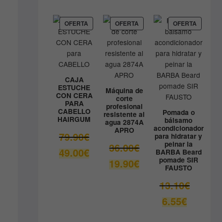
precio
era:
actual
9.80€.
es:
PRODUCTO
PRODUCTO
PRODUC
OFERTA
OFERTA
OFERTA
EN
EN
EN
8.90€.
OFERTA
OFERTA
OFERTA
CAJA
ESTUCHE
Máquina de
CON CERA
corte
PARA
profesional
CABELLO
Pomada o
resistente al
HAIRGUM
bálsamo
agua 2874A
acondicionador
APRO
El
79.90
€
para hidratar y
peinar la
precio
El
36.00
€
El
49.00
€
BARBA Beard
original
precio
pomade SIR
precio
El
19.90
€
era:
original
FAUSTO
actual
precio
79.90€.
era:
es:
actual
El
13.10
€
36.00€.
49.00€.
es:
precio
El
6.55
€
19.90€.
original
precio
era:
actual