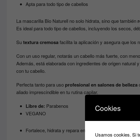
Apta para todo tipo de cabellos
La mascarilla Bio Naturell no solo hidrata, sino que también
r
Es ideal para todo tipo de cabellos, incluyendo los secos, dé
Su
textura cremosa
facilita la aplicación y asegura que los 
Con un uso regular, notarás un cabello más fuerte, con menos
Además, está elaborada con ingredientes de origen natural y
con tu cabello.
Perfecta tanto para uso
profesional en salones de belleza
c
aliado imprescindible en tu rutina capilar.
Libre de:
Parabenos
Cookies
VEGANO
Fortalece, hidrata y repara en profundidad.
Usamos cookies. Si te