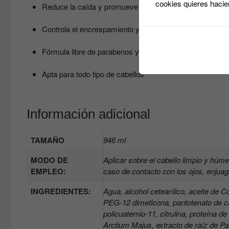
cookies quieres hacie
Reduce la caída y promueve el crecimiento sano.
Controla el encrespamiento y aporta brillo natural.
Fórmula libre de parabenos y enriquecida con vitaminas
Apta para todo tipo de cabellos
Información adicional
TAMAÑO
946 ml
MODO DE
Aplicar sobre el cabello limpio y húm
EMPLEO:
caso de contacto con los ojos, enjua
INGREDIENTES:
Agua, alcohol cetearílico, aceite de Co
PEG-12 dimeticona, pantotenato de calc
policuaternio-11, citrulina, proteína d
Arctium Majus, extracto de raíz de Pa