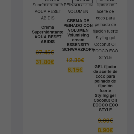
EN
EN
EN
41.33€.
OFERTA
OFERTA
OFERTA
CREMA DE
PEINADO CON
Crema
VOLUMEN
Superhidratante
Volumising
AQUA RESET
cream
ABIDIS
ESSENSITY
SCHWARZKOPF
El
37.45
€
precio
El
12.30
€
El
31.80
€
original
precio
precio
GEL fijador
El
6.15
€
era:
original
de aceite de
actual
precio
coco para
37.45€.
era:
es:
actual
peinado de
12.30€.
fijación
31.80€.
es:
fuerte
6.15€.
Styling gel
Coconut Oil
ECOCO ECO
STYLE
El
9.80
€
precio
El
8.90
€
original