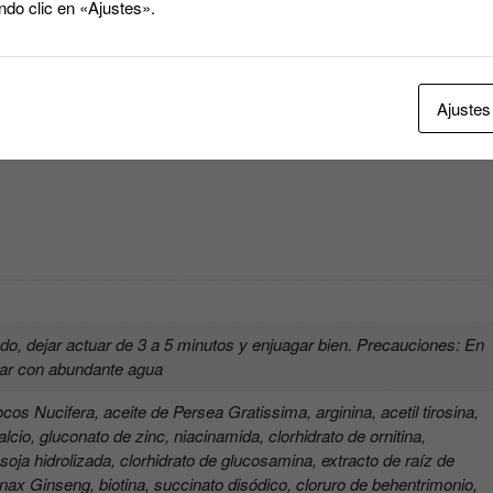
ndo clic en «Ajustes».
Ajustes
.
edo, dejar actuar de 3 a 5 minutos y enjuagar bien. Precauciones: En
gar con abundante agua
cos Nucifera, aceite de Persea Gratissima, arginina, acetil tirosina,
io, gluconato de zinc, niacinamida, clorhidrato de ornitina,
e soja hidrolizada, clorhidrato de glucosamina, extracto de raíz de
nax Ginseng, biotina, succinato disódico, cloruro de behentrimonio,