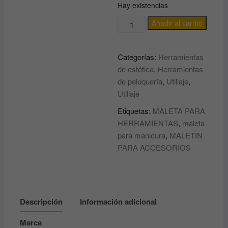
Hay existencias
MALETIN
Añadir al carrito
NECESER
ABS
Categorías:
Herramientas
BENZI
de estética
,
Herramientas
para
de peluquería
,
Utillaje
,
HERRAMIENTAS
Utillaje
y
PRODUCTOS
Etiquetas:
MALETA PARA
DE
HERRAMIENTAS
,
maleta
PELUQUERÍA
para manicura
,
MALETIN
O
PARA ACCESORIOS
ESTÉTICA
cantidad
Descripción
Información adicional
Marca