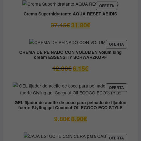
era:
es:
PRODUCTO
OFERTA
EN
59.05€.
41.33€.
Crema Superhidratante AQUA RESET ABIDIS
OFERTA
El
El
37.45
€
31.80
€
precio
precio
original
actual
era:
es:
PRODUC
OFERTA
EN
37.45€.
31.80€.
CREMA DE PEINADO CON VOLUMEN Volumising
OFERTA
cream ESSENSITY SCHWARZKOPF
El
El
12.30
€
6.15
€
precio
precio
original
actual
era:
es:
PRODUC
OFERTA
EN
12.30€.
6.15€.
OFERTA
GEL fijador de aceite de coco para peinado de fijación
fuerte Styling gel Coconut Oil ECOCO ECO STYLE
El
El
9.80
€
8.90
€
precio
precio
original
actual
era:
es:
PRODUC
OFERTA