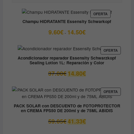
PRODUCTO
OFERTA
EN
Champu HIDRATANTE Essensity Schwarkopf
OFERTA
Rango
9.60
€
14.50
€
-
de
precios:
desde
PRODUC
OFERTA
EN
9.60€
Acondicionador reparador Essensity Schwarzkopf
OFERTA
Sealing Lotion 1L: Reparación y Color
hasta
14.50€
El
El
37.00
€
14.80
€
precio
precio
original
actual
era:
es:
PRODUC
OFERTA
EN
37.00€.
14.80€.
OFERTA
PACK SOLAR con DESCUENTO de FOTOPROTECTOR
en CREMA FPS50 DE 200ml y de 75ML ABIDIS
El
El
59.05
€
41.33
€
precio
precio
original
actual