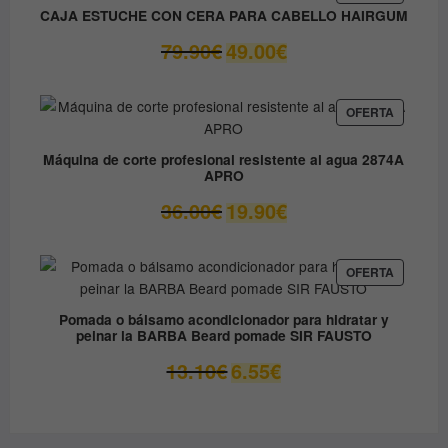
EN
9.80€.
8.90€.
CAJA ESTUCHE CON CERA PARA CABELLO HAIRGUM
OFERTA
El
El
79.90
€
49.00
€
precio
precio
original
actual
era:
es:
PRODUC
OFERTA
EN
79.90€.
49.00€.
OFERTA
Máquina de corte profesional resistente al agua 2874A
APRO
El
El
36.00
€
19.90
€
precio
precio
original
actual
era:
es:
PRODUC
OFERTA
EN
36.00€.
19.90€.
OFERTA
Pomada o bálsamo acondicionador para hidratar y
peinar la BARBA Beard pomade SIR FAUSTO
El
El
13.10
€
6.55
€
precio
precio
original
actual
era:
es: