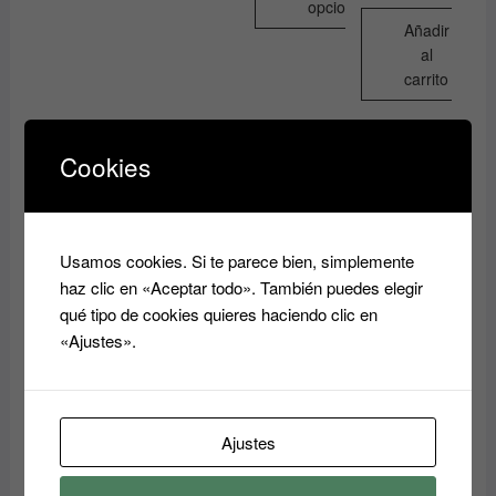
opciones
Añadir
Este
al
producto
carrito
tiene
múltiples
variantes.
Cookies
Las
opciones
se
pueden
Usamos cookies. Si te parece bien, simplemente
MALETIN
elegir
haz clic en «Aceptar todo». También puedes elegir
RETRO
en
qué tipo de cookies quieres haciendo clic en
SMALL
MALETA o
la
BIFULL
«Ajustes».
MALETÍN
PARA
página
PARA
COSMETIC
de
ACCESORI
OS,
OS DE
producto
ESMALTES
PELUQUE
O MALETA
Ajustes
RIA,
PARA
COSMÉTIC
HERRAMIE
A O