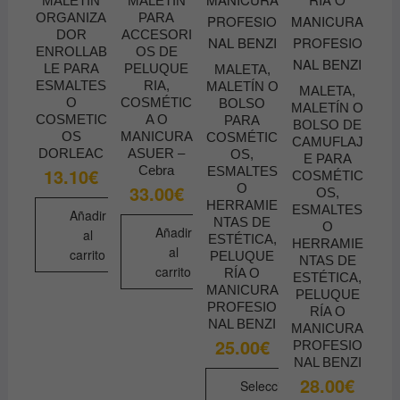
MALETÍN
MALETÍN
ORGANIZA
PARA
DOR
ACCESORI
ENROLLAB
OS DE
LE PARA
PELUQUE
MALETA,
ESMALTES
RIA,
MALETÍN O
MALETA,
O
COSMÉTIC
BOLSO
MALETÍN O
COSMETIC
A O
PARA
BOLSO DE
OS
MANICURA
COSMÉTIC
CAMUFLAJ
DORLEAC
ASUER –
OS,
E PARA
Cebra
ESMALTES
13.10
€
COSMÉTIC
O
33.00
€
OS,
HERRAMIE
ESMALTES
Añadir
NTAS DE
O
Añadir
al
ESTÉTICA,
HERRAMIE
al
carrito
PELUQUE
NTAS DE
carrito
RÍA O
ESTÉTICA,
MANICURA
PELUQUE
PROFESIO
RÍA O
NAL BENZI
MANICURA
25.00
€
PROFESIO
NAL BENZI
28.00
€
Seleccionar