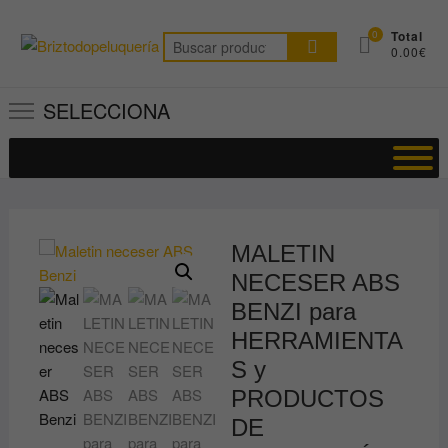
Saltar
al
0
Total
Buscar
0.00€
contenido
por:
SELECCIONA
MALETIN
NECESER ABS
BENZI para
HERRAMIENTA
S y
PRODUCTOS
DE