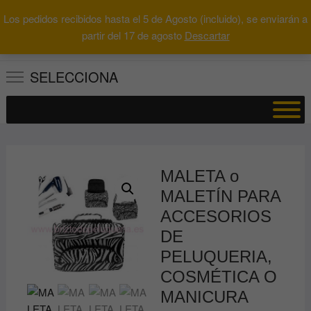
Saltar
Los pedidos recibidos hasta el 5 de Agosto (incluido), se enviarán a
al
0
Total
Buscar
partir del 17 de agosto
Descartar
0.00€
contenido
por:
SELECCIONA
MALETA o
MALETÍN PARA
ACCESORIOS
DE
PELUQUERIA,
COSMÉTICA O
MANICURA