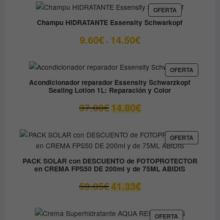
PRODUCTO
OFERTA
EN
Champu HIDRATANTE Essensity Schwarkopf
OFERTA
Rango
9.60
€
14.50
€
-
de
precios:
desde
PRODUC
OFERTA
EN
9.60€
Acondicionador reparador Essensity Schwarzkopf
OFERTA
Sealing Lotion 1L: Reparación y Color
hasta
14.50€
El
El
37.00
€
14.80
€
precio
precio
original
actual
era:
es:
PRODUC
OFERTA
EN
37.00€.
14.80€.
OFERTA
PACK SOLAR con DESCUENTO de FOTOPROTECTOR
en CREMA FPS50 DE 200ml y de 75ML ABIDIS
El
El
59.05
€
41.33
€
precio
precio
original
actual
era:
es:
PRODUCTO
OFERTA