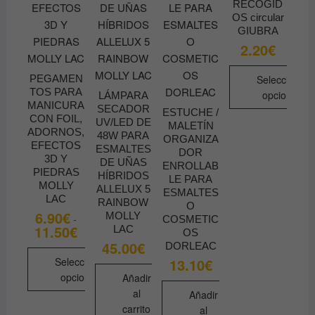
RECOGID
elegir
OS circular
en
GIUBRA
la
2.20
€
página
de
PEGAMEN
Seleccionar
TOS PARA
opciones
producto
LÁMPARA
MANICURA
SECADOR
ESTUCHE /
Este
CON FOIL,
UV/LED DE
MALETÍN
ADORNOS,
producto
48W PARA
ORGANIZA
EFECTOS
ESMALTES
tiene
DOR
3D Y
DE UÑAS
ENROLLAB
múltiples
PIEDRAS
HÍBRIDOS
LE PARA
variantes.
MOLLY
ALLELUX 5
ESMALTES
LAC
Las
RAINBOW
O
6.90
€
MOLLY
opciones
-
COSMETIC
11.50
€
Rango
LAC
OS
se
de
45.00
€
DORLEAC
precios:
pueden
desde
13.10
€
Seleccionar
elegir
6.90€
opciones
Añadir
hasta
en
11.50€
al
Añadir
Este
la
carrito
al