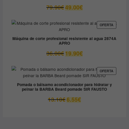
OFERTA
El
El
79.90
€
49.00
€
precio
precio
original
actual
era:
es:
PRODUC
OFERTA
EN
79.90€.
49.00€.
OFERTA
Máquina de corte profesional resistente al agua 2874A
APRO
El
El
36.00
€
19.90
€
precio
precio
original
actual
era:
es:
PRODUC
OFERTA
EN
36.00€.
19.90€.
OFERTA
Pomada o bálsamo acondicionador para hidratar y
peinar la BARBA Beard pomade SIR FAUSTO
El
El
13.10
€
6.55
€
precio
precio
original
actual
era:
es:
13.10€.
6.55€.