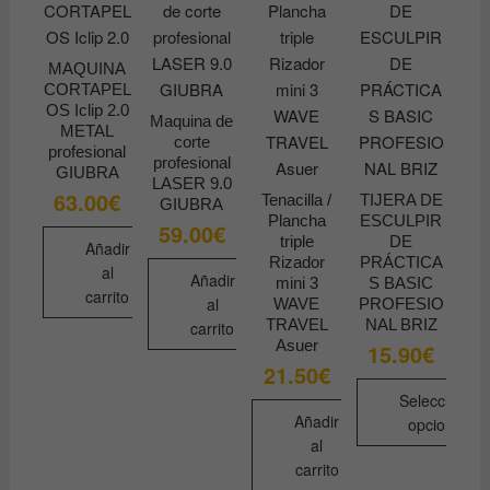
MAQUINA
CORTAPEL
OS Iclip 2.0
Maquina de
METAL
corte
profesional
profesional
GIUBRA
LASER 9.0
63.00
€
Tenacilla /
TIJERA DE
GIUBRA
Plancha
ESCULPIR
59.00
€
triple
DE
Añadir
Rizador
PRÁCTICA
al
Añadir
mini 3
S BASIC
carrito
al
WAVE
PROFESIO
TRAVEL
NAL BRIZ
carrito
Asuer
15.90
€
21.50
€
Seleccionar
Añadir
opciones
al
Este
carrito
producto