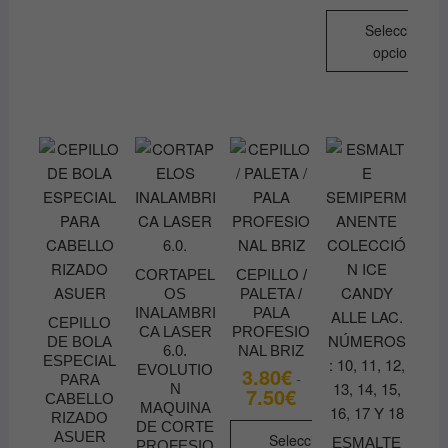
opciones
pueden
Seleccionar
se
elegir
opciones
pueden
en
Este
elegir
la
producto
en
página
tiene
la
de
múltiples
página
producto
variantes.
de
Las
producto
opciones
se
pueden
CORTAPEL
CEPILLO /
OS
PALETA /
elegir
INALAMBRI
PALA
en
CEPILLO
CA LASER
PROFESIO
DE BOLA
la
6.0.
NAL BRIZ
ESPECIAL
página
EVOLUTIO
3.80
€
-
PARA
N
7.50
€
Rango
de
CABELLO
de
MAQUINA
producto
RIZADO
precios:
DE CORTE
ASUER
desde
Seleccionar
ESMALTE
PROFESIO