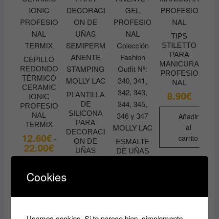
opciones
se
pueden
elegir
TIPS
STILETTO
en
PARA
la
CEPILLO
MANICURA
REDONDO
página
PROFESIO
TÉRMICO
de
NAL
CERAMIC
8.90
€
producto
PLANTILLA
IONIC
DE
PROFESIO
SILICONA
NAL
Añadir
PARA
TERMIX
al
DECORACI
12.60
€
carrito
-
ON DE
ESMALTE
22.00
€
Rango
UÑAS
DE UÑAS
de
precios:
SEMIPERM
SEMIPERM
desde
Seleccionar
ANENTE
ANENTE /
Cookies
12.60€
opciones
STAMPING
GEL
hasta
MOLLY
PROFESIO
22.00€
Este
LAC
NAL
producto
Colección
7.50
€
Fashion
tiene
Usamos cookies. Si te parece bien, simplemente