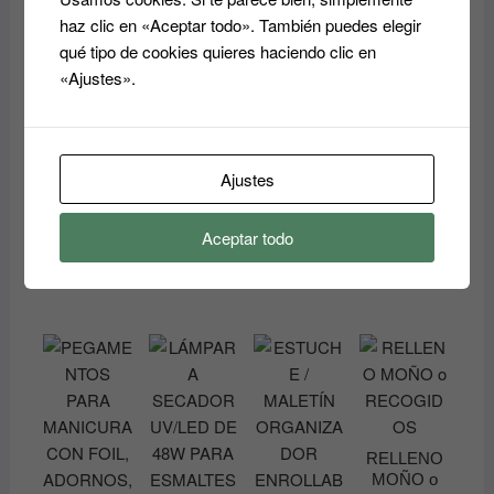
Outfit Nº:
múltiples
haz clic en «Aceptar todo». También puedes elegir
Añadir
340, 341,
variantes.
qué tipo de cookies quieres haciendo clic en
al
342, 343,
Las
carrito
«Ajustes».
344, 345,
346 y 347
opciones
MOLLY
se
LAC
pueden
10.50
€
Ajustes
elegir
en
Seleccionar
la
Aceptar todo
opciones
página
Este
de
producto
producto
tiene
múltiples
variantes.
Las
opciones
se
RELLENO
MOÑO o
pueden