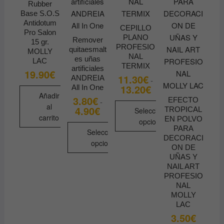
Rubber
Base S.O.S
Antidotum
CEPILLO
Pro Salon
PLANO
Remover
15 gr.
PROFESIO
quitaesmalt
MOLLY
NAL
es uñas
LAC
TERMIX
artificiales
19.90
€
11.30
€
ANDREIA
-
13.20
€
Rango
All In One
de
Añadir
3.80
€
EFECTO
-
precios:
al
4.90
€
Rango
desde
TROPICAL
Seleccionar
de
11.30€
carrito
EN POLVO
opciones
precios:
hasta
PARA
desde
Seleccionar
13.20€
Este
DECORACI
3.80€
opciones
hasta
ON DE
producto
4.90€
UÑAS Y
Este
tiene
NAIL ART
producto
múltiples
PROFESIO
tiene
variantes.
NAL
múltiples
MOLLY
Las
LAC
variantes.
opciones
3.50
€
Las
se