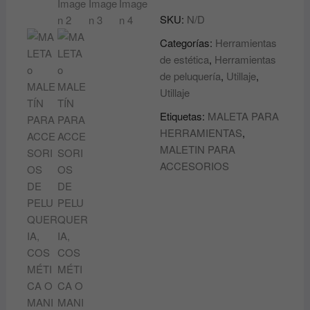
MALETÍN
SKU:
N/D
PARA
ACCESORIOS
Categorías:
Herramientas
DE
de estética
,
Herramientas
PELUQUERIA,
de peluquería
,
Utillaje
,
COSMÉTICA
Utillaje
O
Etiquetas:
MALETA PARA
MANICURA
HERRAMIENTAS
,
ASUER
MALETIN PARA
cantidad
ACCESORIOS