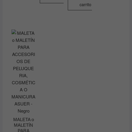
producto
página
carrito
tiene
de
múltiples
producto
variantes.
Las
opciones
se
pueden
elegir
en
la
página
de
producto
MALETA o
MALETÍN
PARA