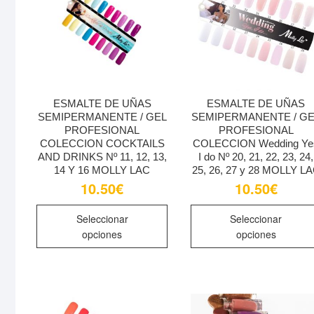
ESMALTE DE UÑAS
ESMALTE DE UÑAS
SEMIPERMANENTE / GEL
SEMIPERMANENTE / G
PROFESIONAL
PROFESIONAL
COLECCION COCKTAILS
COLECCION Wedding Ye
AND DRINKS Nº 11, 12, 13,
I do Nº 20, 21, 22, 23, 24,
14 Y 16 MOLLY LAC
25, 26, 27 y 28 MOLLY L
10.50
€
10.50
€
Este
Seleccionar
Seleccionar
producto
opciones
opciones
tiene
múltiples
variantes.
Las
opciones