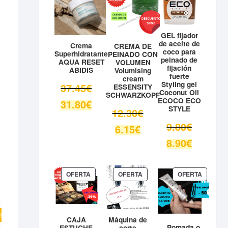
41.33€.
OFERTA
OFERTA
OFERTA
GEL fijador
de aceite de
Crema
CREMA DE
coco para
Superhidratante
PEINADO CON
peinado de
AQUA RESET
VOLUMEN
fijación
ABIDIS
Volumising
fuerte
cream
Styling gel
El
37.45
€
ESSENSITY
Coconut Oil
SCHWARZKOPF
precio
ECOCO ECO
El
31.80
€
original
STYLE
El
12.30
€
precio
era:
precio
actual
El
9.80
€
El
6.15
€
37.45€.
original
es:
precio
precio
El
8.90
€
era:
31.80€.
original
actual
precio
12.30€.
era:
es:
actual
9.80€.
6.15€.
es:
PRODUCTO
PRODUCTO
PRODUC
OFERTA
OFERTA
OFERTA
EN
EN
EN
8.90€.
OFERTA
OFERTA
OFERTA
!
CAJA
Máquina de
Pomada o
ESTUCHE
corte