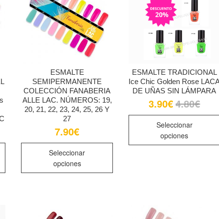
ESMALTE
ESMALTE TRADICIONAL
EL
SEMIPERMANENTE
Ice Chic Golden Rose LAC
COLECCIÓN FANABERIA
DE UÑAS SIN LÁMPARA
s
ALLE LAC. NÚMEROS: 19,
3.90
€
4.80
€
El
El
preci
preci
20, 21, 22, 23, 24, 25, 26 Y
origin
actual
AC
27
era:
es:
Seleccionar
7.90
€
4.80€
3.90€
opciones
Este
Este
Seleccionar
producto
producto
opciones
tiene
tiene
múltiples
múltiples
variantes.
variantes.
Las
Las
opciones
opciones