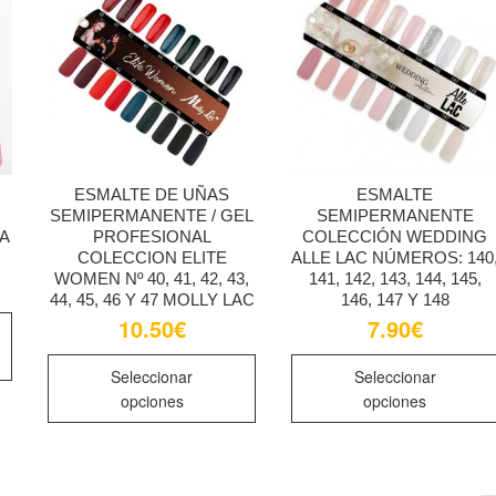
se
se
pueden
pueden
elegir
elegir
en
en
la
la
página
página
de
de
ESMALTE DE UÑAS
ESMALTE
producto
producto
SEMIPERMANENTE / GEL
SEMIPERMANENTE
RA
PROFESIONAL
COLECCIÓN WEDDING
COLECCION ELITE
ALLE LAC NÚMEROS: 140
WOMEN Nº 40, 41, 42, 43,
141, 142, 143, 144, 145,
44, 45, 46 Y 47 MOLLY LAC
146, 147 Y 148
Este
10.50
€
7.90
€
producto
Este
tiene
Seleccionar
Seleccionar
producto
múltiples
opciones
opciones
tiene
variantes.
múltiples
Las
variantes.
opciones
Las