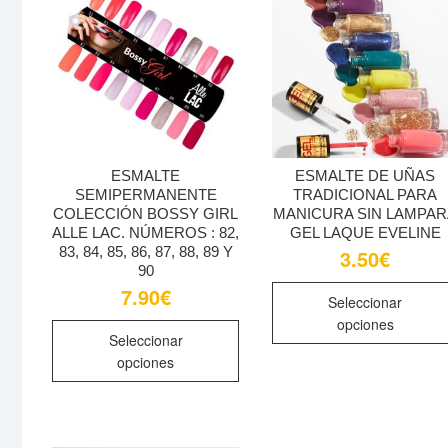
se
pueden
elegir
en
la
página
de
ESMALTE
ESMALTE DE UÑAS
Necesarias
producto
SEMIPERMANENTE
TRADICIONAL PARA
Estas
COLECCIÓN BOSSY GIRL
MANICURA SIN LAMPA
cookies no
ALLE LAC. NÚMEROS : 82,
GEL LAQUE EVELINE
son
83, 84, 85, 86, 87, 88, 89 Y
3.50
€
opcionales.
90
Son
7.90
€
Seleccionar
necesarias
opciones
Este
para que
Seleccionar
producto
funcione la
opciones
tiene
web.
múltiples
variantes.
Estadísticas
Las