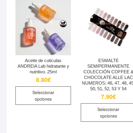
Para que
opciones
podamos
se
mejorar la
pueden
funcionalidad
elegir
y estructura
en
de la web,
la
en base a
cómo se usa
página
la web.
de
Aceite de cuticulas
ESMALTE
producto
ANDREIA Lab hidratante y
SEMIPERMANENTE
nutritivo. 25ml
COLECCIÓN COFFEE 
Experiencia
CHOCOLATE ALLE LAC
8.80
€
Para que
NUMEROS: 46, 47, 48, 49
Este
nuestra web
50, 51, 52, 53 Y 54
Seleccionar
funcione lo
producto
7.90
€
opciones
mejor posible
tiene
durante tu
múltiples
Seleccionar
visita. Si
opciones
variantes.
rechaza estas
Las
cookies,
opciones
algunas