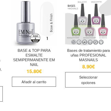
se
opciones
pueden
se
elegir
pueden
en
elegir
la
en
página
la
de
página
producto
de
BASE & TOP PARA
Bases de tratamiento para
producto
ESMALTE
uñas PROFESIONAL
&
SEMIPERMANENTE EM
MASNAILS
NAIL
8.90
€
,
15.80
€
Seleccionar
Añadir al carrito
opciones
Este
producto
tiene
múltiples