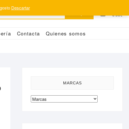
 agosto
Descartar
Buscar
0
Total
0.00€
por:
ería
Contacta
Quienes somos
MARCAS
O