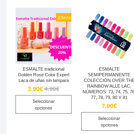
se
funcionalidades
desaparecerán
pueden
¡Oferta!
de la web.
elegir
en
la
Marketing
página
Al compartir tus
de
intereses y
producto
comportamiento
mientras visitas
ESMALTE tradicional
ESMALTE
nuestro sitio,
Golden Rose Color Expert
SEMIPERMANENTE
aumentas la
Laca de uñas sin lampara
COLECCIÓN OVER TH
posibilidad de
RAINBOW ALLE LAC.
3.90
€
4.90
€
El
El
ver contenido y
precio
precio
NÚMEROS: 73, 74, 75, 76
ofertas
original
actual
Este
77, 78, 79, 80 Y 81
era:
es:
Seleccionar
personalizados.
producto
7.90
€
4.90€.
3.90€.
opciones
tiene
múltiples
Seleccionar
opciones
variantes.
Las