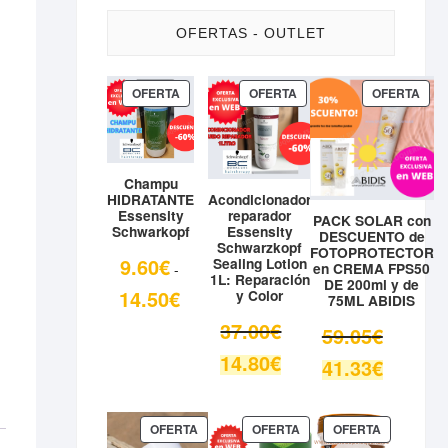
OFERTAS - OUTLET
PRODUCTO
PRODUCTO
PRO
OFERTA
OFERTA
OFERTA
EN
EN
EN
OFERTA
OFERTA
OFE
Champu
HIDRATANTE
Acondicionador
Essensity
reparador
PACK SOLAR con
Schwarkopf
Essensity
DESCUENTO de
Schwarzkopf
FOTOPROTECTOR
9.60
€
Sealing Lotion
en CREMA FPS50
-
1L: Reparación
DE 200ml y de
Rango
14.50
€
y Color
75ML ABIDIS
de
El
37.00
€
El
59.05
€
precios:
precio
precio
El
14.80
€
desde
El
41.33
€
original
original
precio
9.60€
precio
era:
era:
actual
hasta
actual
37.00€.
59.05€.
es:
14.50€
es:
PRODUCTO
PRODUCTO
PRODUCT
OFERTA
OFERTA
OFERTA
14.80€.
EN
EN
EN