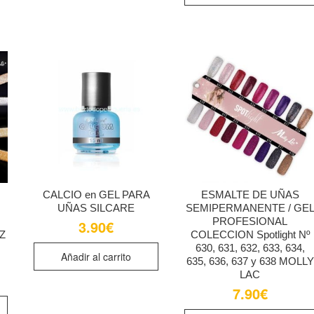
múltiples
variantes.
Las
opciones
se
pueden
elegir
en
la
página
de
producto
CALCIO en GEL PARA
ESMALTE DE UÑAS
UÑAS SILCARE
SEMIPERMANENTE / GE
PROFESIONAL
3.90
€
Z
COLECCION Spotlight Nº
630, 631, 632, 633, 634,
Añadir al carrito
635, 636, 637 y 638 MOLLY
LAC
7.90
€
Este