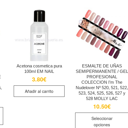
variantes.
Las
opciones
se
pueden
elegir
en
la
página
de
Acetona cosmetica pura
ESMALTE DE UÑAS
producto
100ml EM NAIL
SEMIPERMANENTE / GE
E
PROFESIONAL
3.80
€
COLECCION I’m The
,
Nudelover Nº 520, 521, 522
Añadir al carrito
523, 524, 525, 526, 527 y
528 MOLLY LAC
10.50
€
Este
producto
Seleccionar
tiene
opciones