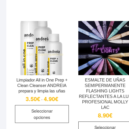
opciones
se
pueden
elegir
en
la
página
de
producto
Limpiador All in One Prep +
ESMALTE DE UÑAS
Clean Cleanser ANDREIA
SEMIPERMANENTE
prepara y limpia las uñas
FLASHING LIGHTS
REFLECTANTES A LA LU
3.50
€
4.90
€
Rango
-
de
PROFESIONAL MOLLY
precios:
Este
LAC
desde
Seleccionar
producto
8.90
€
3.50€
opciones
hasta
tiene
4.90€
múltiples
Seleccionar