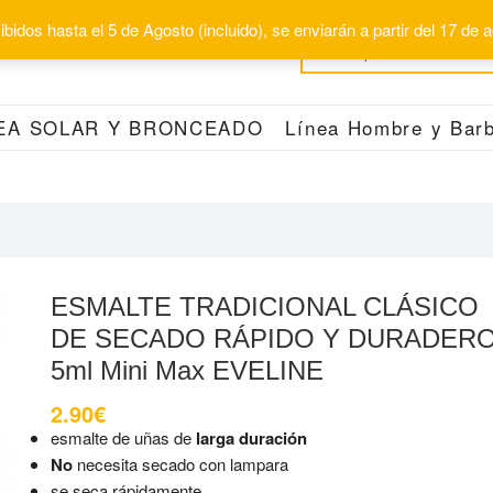
bidos hasta el 5 de Agosto (incluido), se enviarán a partir del 17 de
EA SOLAR Y BRONCEADO
Línea Hombre y Barb
ESMALTE TRADICIONAL CLÁSICO
DE SECADO RÁPIDO Y DURADER
5ml Mini Max EVELINE
2.90
€
esmalte de uñas de
larga duración
No
necesita secado con lampara
se seca rápidamente