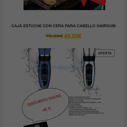
CAJA ESTUCHE CON CERA PARA CABELLO HAIRGUM
El
El
79.90
€
49.00
€
precio
precio
original
actual
era:
es:
PRODUC
OFERTA
EN
79.90€.
49.00€.
OFERTA