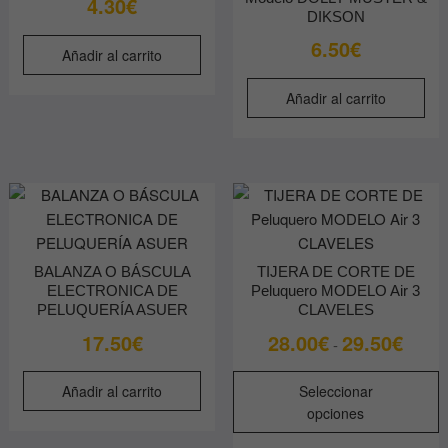
4.30
€
DIKSON
6.50
€
Añadir al carrito
Añadir al carrito
BALANZA O BÁSCULA
TIJERA DE CORTE DE
ELECTRONICA DE
Peluquero MODELO Air 3
PELUQUERÍA ASUER
CLAVELES
Rango
17.50
€
28.00
€
29.50
€
-
de
E
precios
Añadir al carrito
Seleccionar
p
desde
opciones
t
28.00€