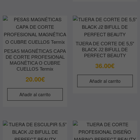
m
hasta
v
29.50€
L
o
s
p
TIJERA DE CORTE DE 5,5”
e
BLACK J2 BIFULL DE
PESAS MAGNÉTICAS CAPA
e
PERFECT BEAUTY
DE CORTE PROFESIONAL
l
MAGNÉTICA O CUBRE
36.00
€
p
CUELLOS Termix
d
20.00
€
Añadir al carrito
p
Añadir al carrito