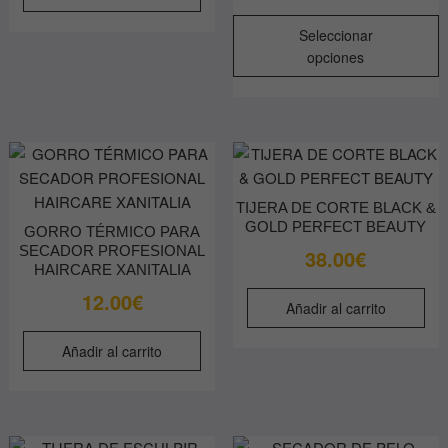
de
E
precios
Seleccionar
p
desde
opciones
t
12.00€
m
hasta
v
14.00€
L
o
s
TIJERA DE CORTE BLACK &
p
GOLD PERFECT BEAUTY
GORRO TÉRMICO PARA
e
SECADOR PROFESIONAL
38.00
€
e
HAIRCARE XANITALIA
l
12.00
€
Añadir al carrito
p
d
Añadir al carrito
p