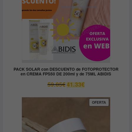
PACK SOLAR con DESCUENTO de FOTOPROTECTOR
en CREMA FPS50 DE 200ml y de 75ML ABIDIS
El
El
59.05
€
41.33
€
precio
precio
original
actual
era:
es:
PRODUCTO
OFERTA
EN
59.05€.
41.33€.
OFERTA