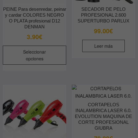
PEINE Para desenredar, peinar
SECADOR DE PELO
y cardar COLORES NEGRO
PROFESIONAL 2.600
O PLATA profesional D12
SUPERTURBO PARLUX
DENMAN
99.00
€
3.90
€
Leer más
Este
Seleccionar
producto
opciones
tiene
múltiples
variantes.
Las
opciones
se
CORTAPELOS
pueden
INALAMBRICA LASER 6.0.
elegir
EVOLUTION MAQUINA DE
en
CORTE PROFESIONAL
la
GIUBRA
página