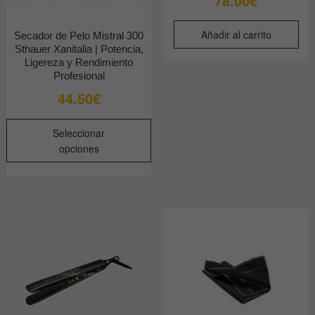
78.00
€
de
producto
Añadir al carrito
Secador de Pelo Mistral 300
Sthauer Xanitalia | Potencia,
Ligereza y Rendimiento
Profesional
44.50
€
Este
Seleccionar
producto
opciones
tiene
múltiples
variantes.
Las
opciones
se
pueden
elegir
en
la