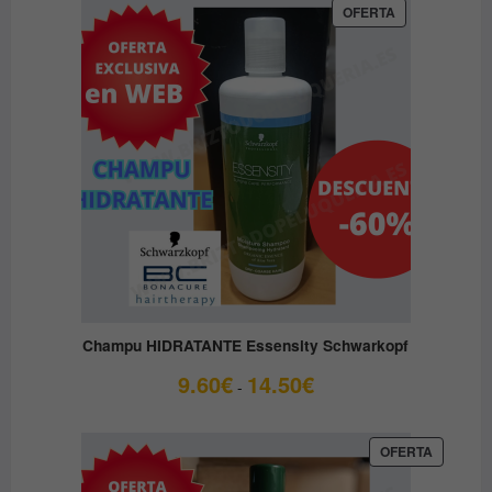
PRODUCTO
OFERTA
EN
OFERTA
Champu HIDRATANTE Essensity Schwarkopf
Rango
9.60
€
14.50
€
-
de
precios:
desde
PRODUC
OFERTA
EN
9.60€