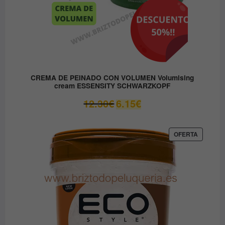
CREMA DE PEINADO CON VOLUMEN Volumising
cream ESSENSITY SCHWARZKOPF
El
El
12.30
€
6.15
€
precio
precio
original
actual
era:
es:
PRODUC
OFERTA
EN
12.30€.
6.15€.
OFERTA