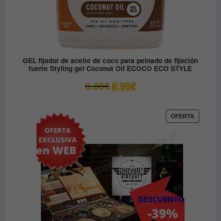
GEL fijador de aceite de coco para peinado de fijación
fuerte Styling gel Coconut Oil ECOCO ECO STYLE
El
El
9.80
€
8.90
€
precio
precio
original
actual
era:
es:
PRODUC
OFERTA
EN
9.80€.
8.90€.
OFERTA