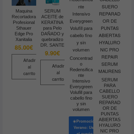
Maquina
SERUM
Recortadora
ACEITE de
Profesional
KERATINA
Sthauer
para Pelo
Edge Pro
DAÑADO y
Xanitalia
quebradizo
DR. SANTE
85.00
€
9.90
€
Concentrad
Añadir
o
Añadir
al
Redensifica
al
carrito
nte
carrito
SERUM
Intensivo
PARA
Everygreen
CABELLO
Volufill para
SUERO
cabello fino
REPARAD
y sin
OR DE
volumen
PUNTAS
ABIERTAS
☀️Promoción
HYALURO
Verano: Usa
NIC PRO
el cupón