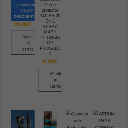
producto
y consigue
O con
tiene
protector
22% DE
múltiples
SOLAR 20
DESCUENTO
EN 1
variantes.
20.09
€
SPRAY
Las
MASK
opciones
Añadir
INTENSIS
se
al
DE
PROSALO
pueden
carrito
N
elegir
8.90
€
en
la
Añadir
página
al
de
carrito
producto