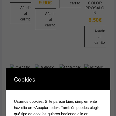
9.90
€
era:
es:
carrito
COLOR
12.90€.
9.70€.
Añadir
PROSALO
al
N
Añadir
8.50
€
carrito
al
carrito
Añadir
al
carrito
Cookies
CHAMPU
Usamos cookies. Si te parece bien, simplemente
USO
haz clic en «Aceptar todo». También puedes elegir
FRECUEN
qué tipo de cookies quieres haciendo clic en
TE para