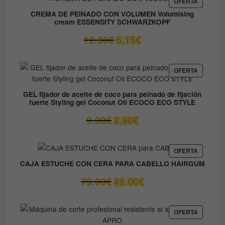
era:
es:
PRODUC
OFERTA
EN
37.45€.
31.80€.
CREMA DE PEINADO CON VOLUMEN Volumising
OFERTA
cream ESSENSITY SCHWARZKOPF
El
El
12.30
€
6.15
€
precio
precio
original
actual
era:
es:
PRODUC
OFERTA
EN
12.30€.
6.15€.
OFERTA
GEL fijador de aceite de coco para peinado de fijación
fuerte Styling gel Coconut Oil ECOCO ECO STYLE
El
El
9.80
€
8.90
€
precio
precio
original
actual
era:
es:
PRODUC
OFERTA
EN
9.80€.
8.90€.
CAJA ESTUCHE CON CERA PARA CABELLO HAIRGUM
OFERTA
El
El
79.90
€
49.00
€
precio
precio
original
actual
era:
es:
PRODUC
OFERTA
EN
79.90€.
49.00€.