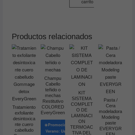
carrito
Productos relacionados
Champu
Cabello
teñido o
KIT
mechas
SISTEMA
Pasta /
Restitutivo
COMPLET
Cera
COLORED
Tratamiento
O DE
modeladora
EveryGreen
exfoliante
LAMINACI
Modeling
desintoxica
ON
paste
☀️Promoción
nte cuero
TERMOAC
EVERYGR
cabelludo
Verano: Usa
TIVA DEL
EEN