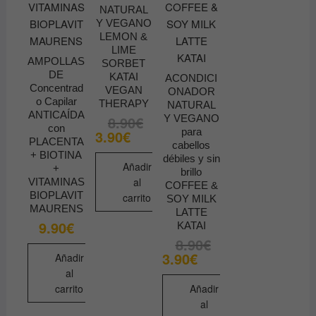
NATURAL
Y VEGANO
LEMON &
LIME
AMPOLLAS
SORBET
DE
KATAI
ACONDICI
Concentrad
VEGAN
ONADOR
o Capilar
THERAPY
NATURAL
ANTICAÍDA
8.90
€
Y VEGANO
El
El
con
precio
precio
para
3.90
€
original
actual
PLACENTA
cabellos
era:
es:
+ BIOTINA
débiles y sin
8.90€.
3.90€.
Añadir
+
brillo
al
VITAMINAS
COFFEE &
BIOPLAVIT
carrito
SOY MILK
MAURENS
LATTE
9.90
€
KATAI
8.90
€
El
El
precio
precio
3.90
€
Añadir
original
actual
al
era:
es:
8.90€.
3.90€.
carrito
Añadir
al