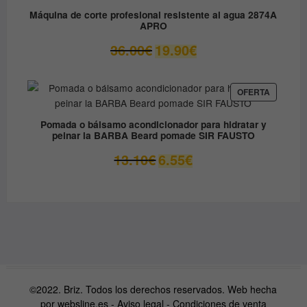
OFERTA
Máquina de corte profesional resistente al agua 2874A
APRO
El
El
36.00
€
19.90
€
precio
precio
original
actual
era:
es:
PRODUC
OFERTA
EN
36.00€.
19.90€.
OFERTA
Pomada o bálsamo acondicionador para hidratar y
peinar la BARBA Beard pomade SIR FAUSTO
El
El
13.10
€
6.55
€
precio
precio
original
actual
era:
es:
13.10€.
6.55€.
©2022. Briz. Todos los derechos reservados. Web hecha
por
websline.es
-
Aviso legal
-
Condiciones de venta