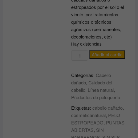
estropeados por el sol o el
viento, por tratamientos
químicos o técnicos
agresivos (permanentes,
decoloraciones, etc)
Hay existencias
CREMA
Añadir al carrito
REPARADORA
DE
Categorías:
Cabello
PUNTAS
dañado
,
Cuidado del
ABIERTAS
cabello
,
Línea natural
,
de
Productos de peluquería
la
línea
Etiquetas:
cabello dañado
,
DAMAGED
cosmeticanatural
,
PELO
HAIR
ESTROPEADO
,
PUNTAS
EVERYGREEN
ABIERTAS
,
SIN
cantidad
PARABENOS
,
SIN SLS
,