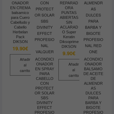
ONADOR
REPARAD
EN CREMA
ORA
balsamico
PUNTAS
para Cuero
ABIERTAS
Cabelludo y
SIN
Cabello
ACLARAD
Herbelan
O Super
Pack
Keratin
DIKSON
Diksoprime
DIKSON
19.90
€
9.90
€
Añadir
ACONDICI
ACONDICI
Añadir
ONADOR
ONADOR
al
EN SPRAY
BALSAMO
al
carrito
PARA
DE ACEITE
carrito
CABELLO
DE
CON
ALMENDR
PROTECT
AS
OR SOLAR
DULCES
SBS
PARA
DIVINITY
BARBA Y
EFFECT
BIGOTE
PROFESIO
PROFESIO