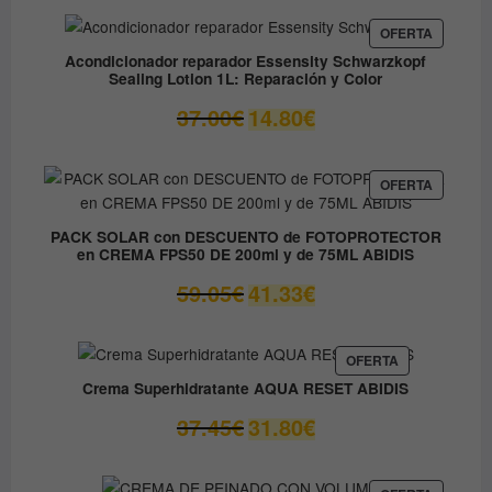
precios:
desde
PRODUC
OFERTA
EN
9.60€
Acondicionador reparador Essensity Schwarzkopf
OFERTA
Sealing Lotion 1L: Reparación y Color
hasta
14.50€
El
El
37.00
€
14.80
€
precio
precio
original
actual
era:
es:
PRODUC
OFERTA
EN
37.00€.
14.80€.
OFERTA
PACK SOLAR con DESCUENTO de FOTOPROTECTOR
en CREMA FPS50 DE 200ml y de 75ML ABIDIS
El
El
59.05
€
41.33
€
precio
precio
original
actual
era:
es:
PRODUCTO
OFERTA
EN
59.05€.
41.33€.
Crema Superhidratante AQUA RESET ABIDIS
OFERTA
El
El
37.45
€
31.80
€
precio
precio
original
actual