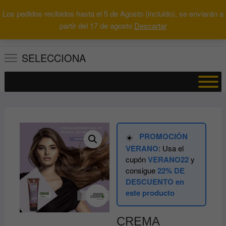
Saltar
Los pedidos recibidos hasta el 5 de Agosto (incluido), se enviarán a
al
0
Total
Buscar
partir del 17 de agosto
Descartar
0.00€
contenido
por:
SELECCIONA
PROMOCIÓN
☀️
VERANO
: Usa el
cupón
VERANO22
y
consigue
22% DE
DESCUENTO en
este producto
CREMA