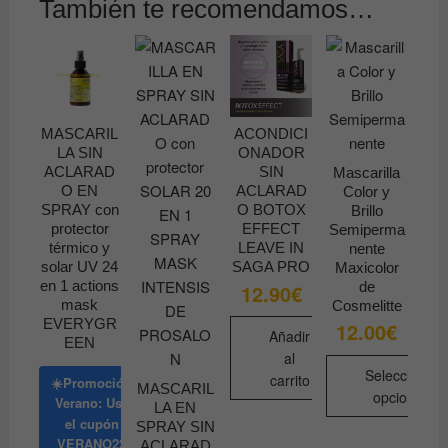
También te recomendamos…
MASCARIL
ACONDICI
LA SIN
ONADOR
ACLARAD
SIN
Mascarilla
O EN
ACLARAD
Color y
SPRAY con
O BOTOX
Brillo
protector
EFFECT
Semiperma
térmico y
LEAVE IN
nente
solar UV 24
SAGA PRO
Maxicolor
en 1 actions
de
12.90
€
mask
Cosmelitte
EVERYGR
12.00
€
Añadir
EEN
al
Seleccionar
carrito
☀️Promoción
MASCARIL
opciones
Verano: Usa
LA EN
el cupón
Este
SPRAY SIN
VERANO22
ACLARAD