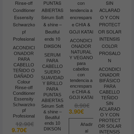
ACONDICI
ONADOR
ACONDICI
NATURAL
ONADOR
SERUM
Y VEGANO
PARA
PARA
para
CABELLO
CABELLO
cabellos
ACONDICI
TEÑIDO O
SUERO
con
ONADOR
DAÑADO
SUAVIDAD
tendencia a
BIFÁSICO
Colour
Y BRILLO
encrespars
PARA
Rinse-off
PARA
e CHIA &
CABELLO
Conditioner
PUNTAS
GOJI KATAI
TEÑIDO
Essensity
ABIERTAS
SIN
8.90
€
El
El
Schwarzko
Sérum Soft
precio
precio
ACLARAD
3.90
€
pf
& shine –
original
actual
O Y CON
Profesional
era:
es:
Beutiful
PROTECT
8.90€.
3.90€.
12.90
€
El
El
ends 10
Añadir
OR SOLAR
precio
precio
9.70
€
DIKSON
al
original
actual
INTENSIS