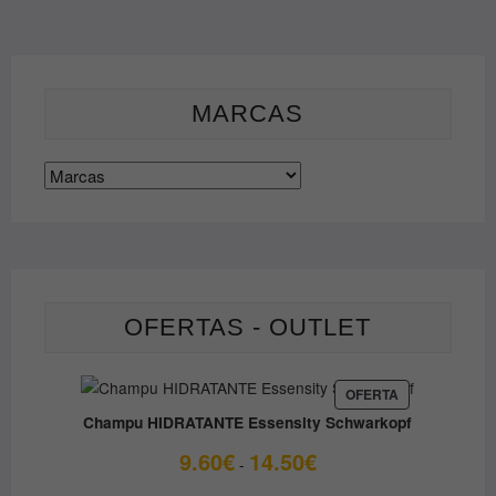
en
la
página
de
MARCAS
producto
OFERTAS - OUTLET
PRODUCTO
OFERTA
EN
Champu HIDRATANTE Essensity Schwarkopf
OFERTA
Rango
9.60
€
14.50
€
-
de