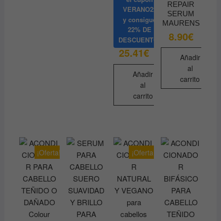
REPAIR
VERANO22
SERUM
y consigue
MAURENS
22% DE
8.90
€
DESCUENTO
25.41
€
Añadir
al
Añadir
carrito
al
carrito
¡Oferta!
¡Oferta!