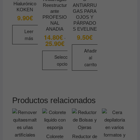
Hialurónico
Reestructur
ANTIARRU
KOKEN
ante
GAS PARA
9.90
€
PROFESIO
OJOS Y
NAL
PÁRPADO
ANADIA
S EVELINE
Leer
14.80
€
9.50
€
-
más
25.90
€
Rango
de
Añadir
precios:
desde
Seleccionar
al
14.80€
opciones
carrito
hasta
25.90€
Este
producto
tiene
múltiples
Productos relacionados
variantes.
Las
opciones
se
pueden
Colorete
Reductor de