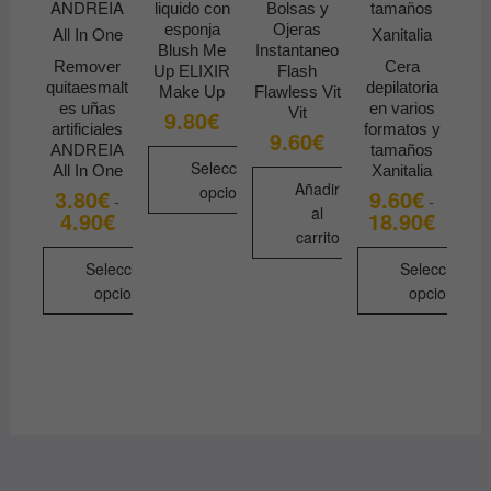
elegir
liquido con
Bolsas y
en
esponja
Ojeras
Blush Me
Instantaneo
la
Remover
Cera
Up ELIXIR
Flash
página
quitaesmalt
depilatoria
Make Up
Flawless Vit
de
es uñas
en varios
Vit
9.80
€
artificiales
formatos y
producto
9.60
€
ANDREIA
tamaños
Seleccionar
All In One
Xanitalia
Añadir
opciones
3.80
€
9.60
€
-
-
al
4.90
€
18.90
€
Rango
Rango
Este
de
de
carrito
precios:
precios
producto
desde
desde
Seleccionar
Seleccionar
tiene
3.80€
9.60€
opciones
opciones
hasta
hasta
múltiples
4.90€
18.90€
Este
Este
variantes.
producto
producto
Las
tiene
tiene
opciones
múltiples
múltiples
se
variantes.
variantes.
pueden
Las
Las
elegir
opciones
opciones
en