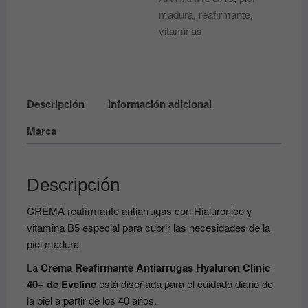
Clinic
madura
,
reafirmante
,
Anti-
vitaminas
Wrinkle
Cream
40+
EVELINE
Descripción
Información adicional
cantidad
Marca
Descripción
CREMA reafirmante antiarrugas con Hialuronico y
vitamina B5 especial para cubrir las necesidades de la
piel madura
La
Crema Reafirmante Antiarrugas Hyaluron Clinic
40+ de Eveline
está diseñada para el cuidado diario de
la piel a partir de los 40 años.