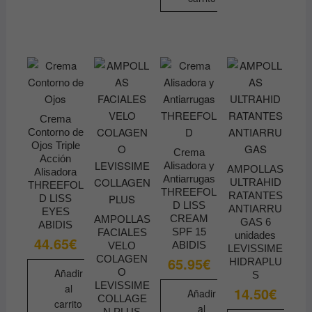
Crema
Contorno de
Ojos Triple
Crema
Acción
Alisadora y
AMPOLLAS
Alisadora
Antiarrugas
ULTRAHID
THREEFOL
THREEFOL
RATANTES
D LISS
D LISS
ANTIARRU
EYES
CREAM
AMPOLLAS
GAS 6
ABIDIS
SPF 15
FACIALES
unidades
44.65
€
ABIDIS
VELO
LEVISSIME
COLAGEN
65.95
€
HIDRAPLU
Añadir
O
S
LEVISSIME
al
14.50
€
Añadir
COLLAGE
carrito
al
N PLUS