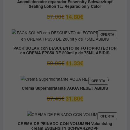
9.60€
Acondicionador reparador Essensity Schwarzkopf
OFERTA
Sealing Lotion 1L: Reparación y Color
hasta
14.50€
El
El
37.00
€
14.80
€
precio
precio
original
actual
era:
es:
PRODUC
OFERTA
EN
37.00€.
14.80€.
OFERTA
PACK SOLAR con DESCUENTO de FOTOPROTECTOR
en CREMA FPS50 DE 200ml y de 75ML ABIDIS
El
El
59.05
€
41.33
€
precio
precio
original
actual
era:
es:
PRODUCTO
OFERTA
EN
59.05€.
41.33€.
Crema Superhidratante AQUA RESET ABIDIS
OFERTA
El
El
37.45
€
31.80
€
precio
precio
original
actual
era:
es:
PRODUC
OFERTA
EN
37.45€.
31.80€.
CREMA DE PEINADO CON VOLUMEN Volumising
OFERTA
cream ESSENSITY SCHWARZKOPF