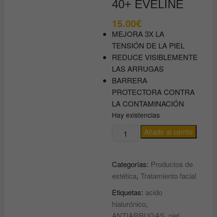
40+ EVELINE
15.00
€
MEJORA 3X LA
TENSIÓN DE LA PIEL
REDUCE VISIBLEMENTE
LAS ARRUGAS
BARRERA
PROTECTORA CONTRA
LA CONTAMINACIÓN
Hay existencias
CREMA
Añadir al carrito
reafirmante
antiarrugas
Categorías:
Productos de
con
estética
,
Tratamiento facial
Hialuronico
y
Etiquetas:
acido
Vitamina
hialurónico
,
B5
ANTIARRUGAS
,
piel