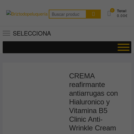
Saltar
al
0
Total
Buscar
0.00€
contenido
por:
SELECCIONA
CREMA
reafirmante
antiarrugas con
Hialuronico y
Vitamina B5
Clinic Anti-
Wrinkle Cream