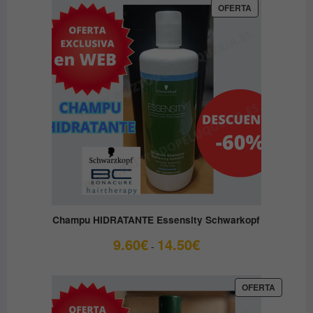
PRODUCTO
OFERTA
EN
OFERTA
Champu HIDRATANTE Essensity Schwarkopf
Rango
9.60
€
14.50
€
-
de
precios:
desde
PRODUC
OFERTA
EN
9.60€
OFERTA