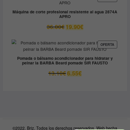
EN
79.90€.
49.00€.
OFERTA
Máquina de corte profesional resistente al agua 2874A
APRO
El
El
36.00
€
19.90
€
precio
precio
original
actual
era:
es:
PRODUC
OFERTA
EN
36.00€.
19.90€.
OFERTA
Pomada o bálsamo acondicionador para hidratar y
peinar la BARBA Beard pomade SIR FAUSTO
El
El
13.10
€
6.55
€
precio
precio
original
actual
era:
es:
13.10€.
6.55€.
©2022. Briz. Todos los derechos reservados. Web hecha