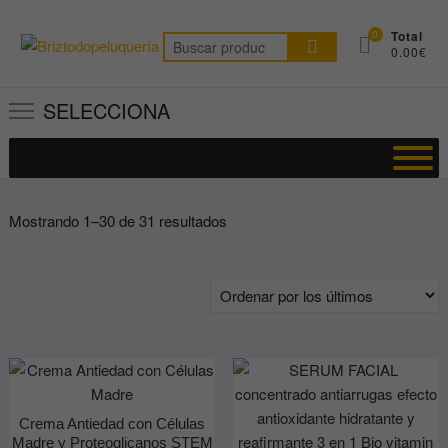
Saltar
al
0
Total
Buscar
0.00€
contenido
por:
SELECCIONA
Ordenado
Mostrando 1–30 de 31 resultados
por
los
últimos
Crema Antiedad con Células
Madre y Proteoglicanos STEM