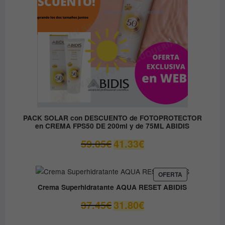
PACK SOLAR con DESCUENTO de FOTOPROTECTOR
en CREMA FPS50 DE 200ml y de 75ML ABIDIS
El
El
59.05
€
41.33
€
precio
precio
original
actual
era:
es:
PRODUCTO
OFERTA
EN
59.05€.
41.33€.
Crema Superhidratante AQUA RESET ABIDIS
OFERTA
El
El
37.45
€
31.80
€
precio
precio
original
actual