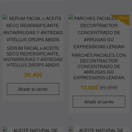
¡Oferta!
SERUM FACIAL o ACEITE
SECO REDENSIFICANTE,
PARCHES FACIALES CON
ANTIARRUGAS Y ANTIEDAD
DECONTRACTOR
VITELLUS DROPS ABIDIS
CONCENTRADO DE
ARRUGAS GO
56.40
€
EXPRESSIONS LENDAN
El
El
10.00
€
20.00
€
Añadir al carrito
precio
precio
original
actual
Añadir al carrito
era:
es:
20.00€.
10.00€.