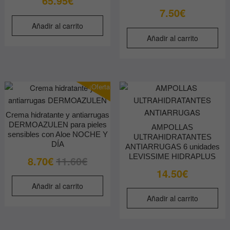
65.95
€
7.50
€
Añadir al carrito
Añadir al carrito
¡Oferta!
Crema hidratante y antiarrugas
DERMOAZULEN para pieles
AMPOLLAS
sensibles con Aloe NOCHE Y
ULTRAHIDRATANTES
DÍA
ANTIARRUGAS 6 unidades
LEVISSIME HIDRAPLUS
El
El
8.70
€
11.60
€
precio
precio
14.50
€
original
actual
Añadir al carrito
era:
es:
Añadir al carrito
11.60€.
8.70€.