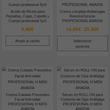
p
d
Aceite de Ricino para
Crema complejo Antiarrugas
p
Pestañas, Cejas, Cabello y
Reestructurante
Cuerpo profesional SyS
PROFESIONAL ANADIA
Rango
6.90
€
14.80
€
25.90
€
-
de
E
precios
Añadir al carrito
Seleccionar
p
desde
opciones
t
14.80€
m
hasta
v
25.90€
L
o
s
p
e
Crema Cuidado Preventivo
Sérum en ROLL ON para
e
Facial Anti-edad
Contorno de Ojos Antifatiga
l
PROFESIONAL H MEN
PROFESIONAL H MEN
p
ANADIA
ANADIA