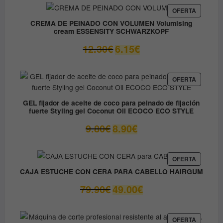
era:
es:
PRODUC
OFERTA
EN
37.45€.
31.80€.
CREMA DE PEINADO CON VOLUMEN Volumising
OFERTA
cream ESSENSITY SCHWARZKOPF
El
El
12.30
€
6.15
€
precio
precio
original
actual
era:
es:
PRODUC
OFERTA
EN
12.30€.
6.15€.
OFERTA
GEL fijador de aceite de coco para peinado de fijación
fuerte Styling gel Coconut Oil ECOCO ECO STYLE
El
El
9.80
€
8.90
€
precio
precio
original
actual
era:
es:
PRODUC
OFERTA
EN
9.80€.
8.90€.
CAJA ESTUCHE CON CERA PARA CABELLO HAIRGUM
OFERTA
El
El
79.90
€
49.00
€
precio
precio
original
actual
era:
es:
PRODUC
OFERTA