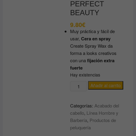
PERFECT
BEAUTY
9.80
€
Muy práctica y fácil de
usar,
Cera en spray
Create Spray Wax da
forma a looks creativos
con una
fijación extra
fuerte
Hay existencias
Cera
Añadir al carrito
para
cabello
Categorías:
Acabado del
en
cabello
,
Línea Hombre y
Spray
Barbería
,
Productos de
EXTRA
peluquería
FUERTE
CREATE