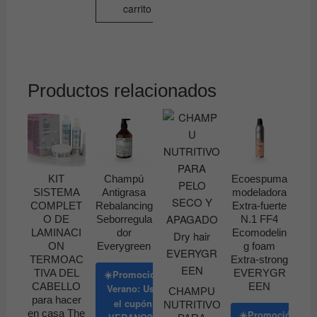
carrito
Productos relacionados
KIT
Champú
Ecoespuma
SISTEMA
Antigrasa
modeladora
COMPLET
Rebalancing
Extra-fuerte
O DE
Seborregula
N.1 FF4
LAMINACI
dor
Ecomodelin
ON
Everygreen
g foam
TERMOAC
Extra-strong
TIVA DEL
EVERYGR
☀️Promoción
CABELLO
EEN
Verano: Usa
CHAMPU
para hacer
el cupón
NUTRITIVO
en casa The
☀️Promoción