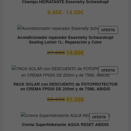
Champu HIDRATANTE Essensity Schwarkopf
OFERTA
Rango
9.60
€
14.50
€
-
de
precios:
desde
PRODUC
OFERTA
EN
9.60€
Acondicionador reparador Essensity Schwarzkopf
OFERTA
Sealing Lotion 1L: Reparación y Color
hasta
14.50€
El
El
37.00
€
14.80
€
precio
precio
original
actual
era:
es:
PRODUC
OFERTA
EN
37.00€.
14.80€.
OFERTA
PACK SOLAR con DESCUENTO de FOTOPROTECTOR
en CREMA FPS50 DE 200ml y de 75ML ABIDIS
El
El
59.05
€
41.33
€
precio
precio
original
actual
era:
es:
PRODUCTO
OFERTA
EN
59.05€.
41.33€.
Crema Superhidratante AQUA RESET ABIDIS
OFERTA