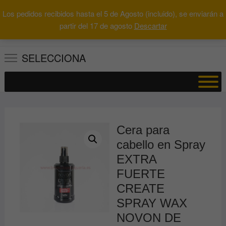
Saltar
Los pedidos recibidos hasta el 5 de Agosto (incluido), se enviarán a
al
0
Total
Buscar
partir del 17 de agosto
Descartar
0.00€
contenido
por:
SELECCIONA
Cera para
cabello en Spray
EXTRA
FUERTE
CREATE
SPRAY WAX
NOVON DE