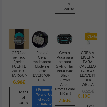
al
carrito
¡Oferta!
CERA de
Pasta /
Cera al
CREMA
peinado
Cera
Agua para
LIGERA
fijacion
modeladora
peinado
PARA
FUERTE
Modeling
Styling Hair
CABELLO
WATER+
paste
Aqua Wax
LARGO
HAIRGUM
EVERYGR
Black
LEAVE IT
EEN
Crows
LONG
6.90
€
Asuer
WELLA
Professional
☀️Promoción
6.25
€
El
El
Añadir
precio
precio
(150 ml)
Verano: Usa
3.13
€
original
actual
al
7.50
€
el cupón
era:
es:
carrito
VERANO22
6.25€.
3.13€.
Leer