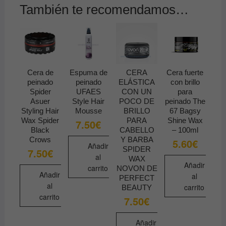
También te recomendamos…
Cera de
Espuma de
CERA
Cera fuerte
peinado
peinado
ELÁSTICA
con brillo
Spider
UFAES
CON UN
para
Asuer
Style Hair
POCO DE
peinado The
Styling Hair
Mousse
BRILLO
67 Bagsy
Wax Spider
PARA
Shine Wax
7.50
€
Black
CABELLO
– 100ml
Crows
Y BARBA
5.60
€
Añadir
SPIDER
7.50
€
al
WAX
Añadir
carrito
NOVON DE
Añadir
al
PERFECT
al
carrito
BEAUTY
carrito
7.50
€
Añadir