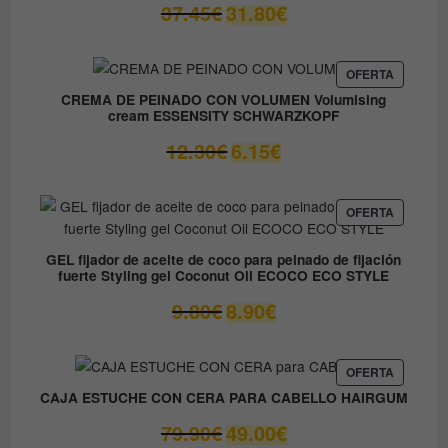
El
El
37.45
€
31.80
€
precio
precio
original
actual
era:
es:
PRODUC
OFERTA
EN
37.45€.
31.80€.
CREMA DE PEINADO CON VOLUMEN Volumising
OFERTA
cream ESSENSITY SCHWARZKOPF
El
El
12.30
€
6.15
€
precio
precio
original
actual
era:
es:
PRODUC
OFERTA
EN
12.30€.
6.15€.
OFERTA
GEL fijador de aceite de coco para peinado de fijación
fuerte Styling gel Coconut Oil ECOCO ECO STYLE
El
El
9.80
€
8.90
€
precio
precio
original
actual
era:
es:
PRODUC
OFERTA
EN
9.80€.
8.90€.
CAJA ESTUCHE CON CERA PARA CABELLO HAIRGUM
OFERTA
El
El
79.90
€
49.00
€