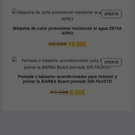
precio
precio
original
actual
era:
es:
PRODUC
OFERTA
EN
79.90€.
49.00€.
OFERTA
Máquina de corte profesional resistente al agua 2874A
APRO
El
El
36.00
€
19.90
€
precio
precio
original
actual
era:
es:
PRODUC
OFERTA
EN
36.00€.
19.90€.
OFERTA
Pomada o bálsamo acondicionador para hidratar y
peinar la BARBA Beard pomade SIR FAUSTO
El
El
13.10
€
6.55
€
precio
precio
original
actual
era:
es:
13.10€.
6.55€.