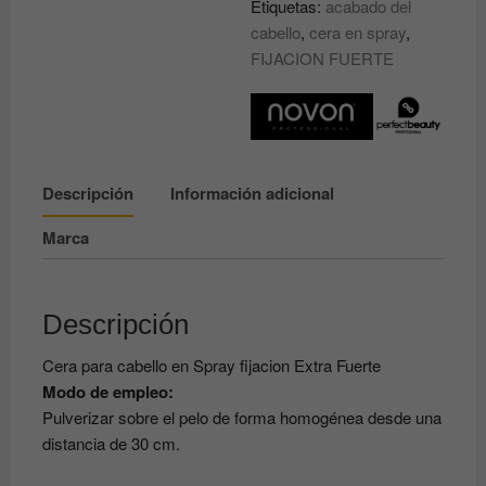
Etiquetas:
acabado del
SPRAY
cabello
,
cera en spray
,
WAX
FIJACION FUERTE
NOVON
DE
PERFECT
BEAUTY
cantidad
Descripción
Información adicional
Marca
Descripción
Cera para cabello en Spray fijacion Extra Fuerte
Modo de empleo:
Pulverizar sobre el pelo de forma homogénea desde una
distancia de 30 cm.