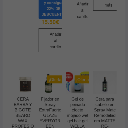
y consigue
Añadir
más
22% DE
al
DESCUENTO
carrito
15.50
€
Añadir
al
carrito
¡Oferta!
¡Oferta!
CERA
Fijador en
Gel de
Cera para
BARBA Y
Spray
peinado
cabello en
BIGOTE
ExtraFuerte
efecto
Spray Mate
BEARD
GLAZE
mojado wet
Remodelad
WAX
EVERYGR
gel hair gel
ora MATTE
PROFESIO
EEN
WELLA
RE-