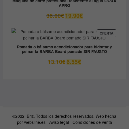
Máquina de corte profesional resistente al agua 2874A
APRO
El
El
36.00
€
19.90
€
precio
precio
original
actual
era:
es:
PRODUC
OFERTA
EN
36.00€.
19.90€.
OFERTA
Pomada o bálsamo acondicionador para hidratar y
peinar la BARBA Beard pomade SIR FAUSTO
El
El
13.10
€
6.55
€
precio
precio
original
actual
era:
es:
13.10€.
6.55€.
©2022. Briz. Todos los derechos reservados. Web hecha
por
websline.es
-
Aviso legal
-
Condiciones de venta