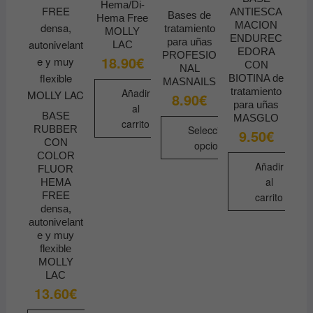
Hema/Di-
ANTIESCA
Bases de
Hema Free
MACION
tratamiento
MOLLY
ENDUREC
para uñas
LAC
EDORA
PROFESIO
18.90
€
CON
NAL
BIOTINA de
MASNAILS
tratamiento
Añadir
8.90
€
para uñas
al
BASE
MASGLO
carrito
RUBBER
Seleccionar
9.50
€
CON
opciones
COLOR
Este
Añadir
FLUOR
al
HEMA
producto
FREE
carrito
tiene
densa,
múltiples
autonivelant
variantes.
e y muy
flexible
Las
MOLLY
opciones
LAC
se
13.60
€
pueden