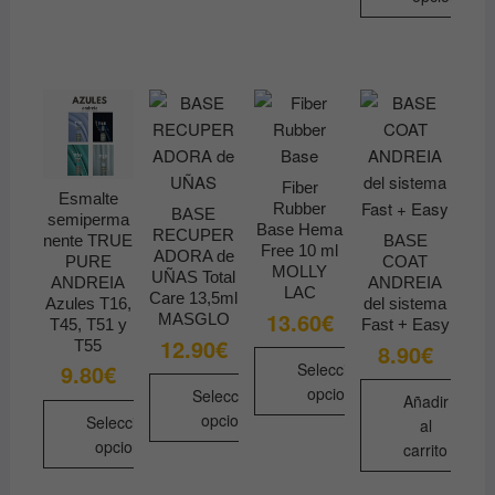
Este
producto
tiene
múltiples
variantes.
Las
opciones
Fiber
Esmalte
Rubber
se
BASE
semiperma
Base Hema
RECUPER
pueden
nente TRUE
BASE
Free 10 ml
ADORA de
PURE
COAT
elegir
MOLLY
UÑAS Total
ANDREIA
ANDREIA
en
LAC
Care 13,5ml
Azules T16,
del sistema
13.60
€
la
MASGLO
T45, T51 y
Fast + Easy
12.90
€
T55
página
8.90
€
Seleccionar
9.80
€
de
opciones
Seleccionar
producto
Añadir
opciones
Seleccionar
al
Este
opciones
carrito
Este
producto
Este
producto
tiene