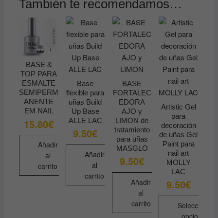
También te recomendamos…
BASE &
TOP PARA
ESMALTE
Base
BASE
SEMIPERM
flexible para
FORTALEC
ANENTE
uñas Build
EDORA
Artistic Gel
EM NAIL
Up Base
AJO y
para
ALLE LAC
LIMON de
15.80
€
decoración
tratamiento
9.50
€
de uñas Gel
para uñas
Paint para
Añadir
MASGLO
nail art
Añadir
al
9.50
€
MOLLY
al
carrito
LAC
carrito
Añadir
9.50
€
al
carrito
Seleccionar
opciones