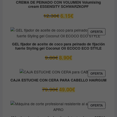
EN
37.45€.
31.80€.
CREMA DE PEINADO CON VOLUMEN Volumising
OFERTA
cream ESSENSITY SCHWARZKOPF
El
El
12.30
€
6.15
€
precio
precio
original
actual
era:
es:
PRODUC
OFERTA
EN
12.30€.
6.15€.
OFERTA
GEL fijador de aceite de coco para peinado de fijación
fuerte Styling gel Coconut Oil ECOCO ECO STYLE
El
El
9.80
€
8.90
€
precio
precio
original
actual
era:
es:
PRODUC
OFERTA
EN
9.80€.
8.90€.
CAJA ESTUCHE CON CERA PARA CABELLO HAIRGUM
OFERTA
El
El
79.90
€
49.00
€
precio
precio
original
actual
era:
es:
PRODUC
OFERTA
EN
79.90€.
49.00€.
OFERTA