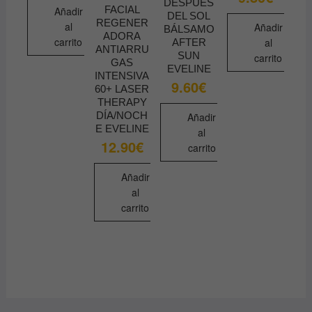
DESPUÉS
37.45€.
31.80€.
FACIAL
Añadir
DEL SOL
REGENER
al
Añadir
BÁLSAMO
ADORA
carrito
al
AFTER
ANTIARRU
SUN
carrito
GAS
EVELINE
INTENSIVA
9.60
€
60+ LASER
THERAPY
DÍA/NOCH
Añadir
E EVELINE
al
12.90
€
carrito
Añadir
al
carrito