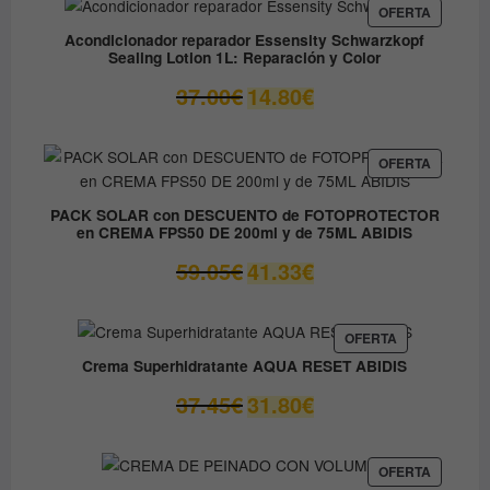
desde
PRODUC
OFERTA
EN
9.60€
Acondicionador reparador Essensity Schwarzkopf
OFERTA
Sealing Lotion 1L: Reparación y Color
hasta
14.50€
El
El
37.00
€
14.80
€
precio
precio
original
actual
era:
es:
PRODUC
OFERTA
EN
37.00€.
14.80€.
OFERTA
PACK SOLAR con DESCUENTO de FOTOPROTECTOR
en CREMA FPS50 DE 200ml y de 75ML ABIDIS
El
El
59.05
€
41.33
€
precio
precio
original
actual
era:
es:
PRODUCTO
OFERTA
EN
59.05€.
41.33€.
Crema Superhidratante AQUA RESET ABIDIS
OFERTA
El
El
37.45
€
31.80
€
precio
precio
original
actual
era:
es:
PRODUC
OFERTA