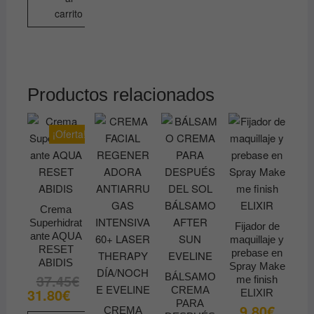
carrito
Productos relacionados
¡Oferta!
Crema
Superhidrat
Fijador de
ante AQUA
maquillaje y
RESET
prebase en
ABIDIS
Spray Make
BÁLSAMO
37.45
€
El
El
me finish
precio
precio
CREMA
31.80
€
ELIXIR
original
actual
PARA
9.80
€
era:
es:
CREMA