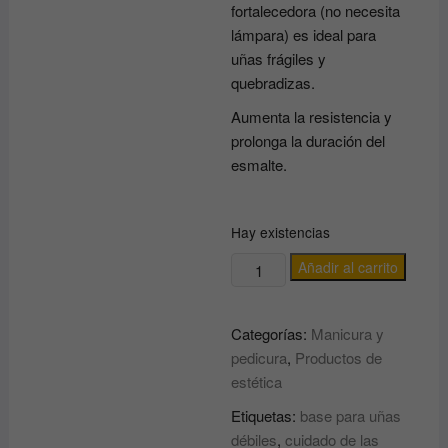
fortalecedora (no necesita
lámpara) es ideal para
uñas frágiles y
quebradizas.
Aumenta la resistencia y
prolonga la duración del
esmalte.
Hay existencias
Base
Añadir al carrito
Tradicional
Fortalecedora
Categorías:
Manicura y
Masglo
pedicura
,
Productos de
Inquebrantable
estética
13.5ml
cantidad
Etiquetas:
base para uñas
débiles
,
cuidado de las