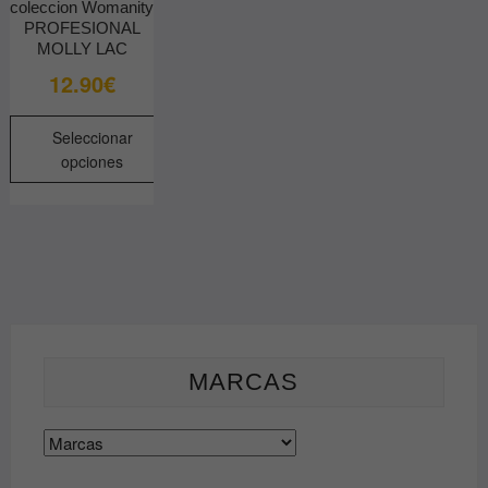
coleccion Womanity
PROFESIONAL
MOLLY LAC
12.90
€
Seleccionar
opciones
Este
producto
tiene
múltiples
variantes.
Las
opciones
se
MARCAS
pueden
elegir
en
la