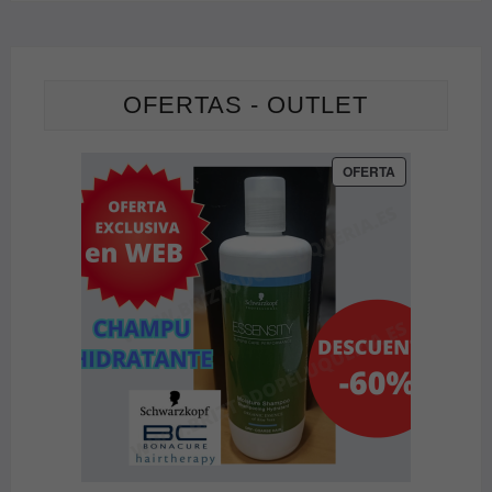
página
de
producto
OFERTAS - OUTLET
PRODUCTO
OFERTA
EN
OFERTA