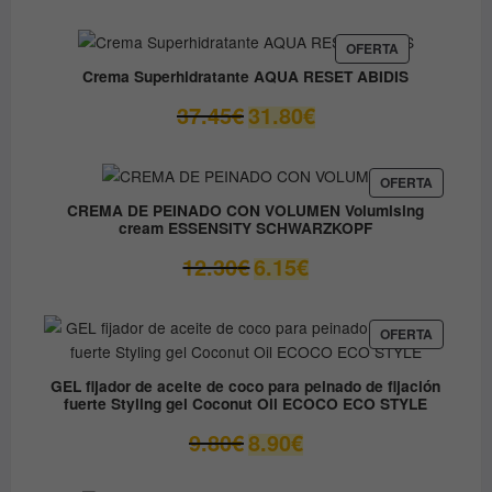
original
actual
era:
es:
PRODUCTO
OFERTA
EN
59.05€.
41.33€.
Crema Superhidratante AQUA RESET ABIDIS
OFERTA
El
El
37.45
€
31.80
€
precio
precio
original
actual
era:
es:
PRODUC
OFERTA
EN
37.45€.
31.80€.
CREMA DE PEINADO CON VOLUMEN Volumising
OFERTA
cream ESSENSITY SCHWARZKOPF
El
El
12.30
€
6.15
€
precio
precio
original
actual
era:
es:
PRODUC
OFERTA
EN
12.30€.
6.15€.
OFERTA
GEL fijador de aceite de coco para peinado de fijación
fuerte Styling gel Coconut Oil ECOCO ECO STYLE
El
El
9.80
€
8.90
€
precio
precio
original
actual