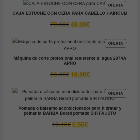
era:
es:
PRODUC
OFERTA
EN
9.80€.
8.90€.
CAJA ESTUCHE CON CERA PARA CABELLO HAIRGUM
OFERTA
El
El
79.90
€
49.00
€
precio
precio
original
actual
era:
es:
PRODUC
OFERTA
EN
79.90€.
49.00€.
OFERTA
Máquina de corte profesional resistente al agua 2874A
APRO
El
El
36.00
€
19.90
€
precio
precio
original
actual
era:
es:
PRODUC
OFERTA
EN
36.00€.
19.90€.
OFERTA
Pomada o bálsamo acondicionador para hidratar y
peinar la BARBA Beard pomade SIR FAUSTO
El
El
13.10
€
6.55
€
precio
precio
original
actual