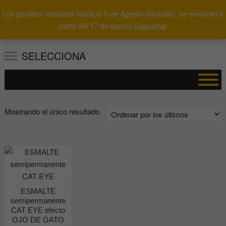
Saltar
Los pedidos recibidos hasta el 5 de Agosto (incluido), se enviarán a
al
0
Total
Buscar
partir del 17 de agosto
Descartar
0.00€
contenido
por:
SELECCIONA
Mostrando el único resultado
ESMALTE
semipermanente
CAT EYE efecto
OJO DE GATO