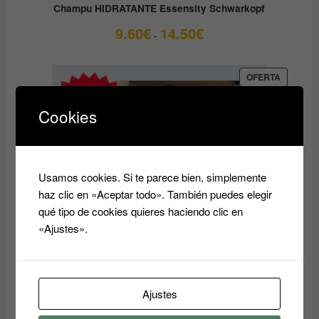
Champu HIDRATANTE Essensity Schwarkopf
Rango
9.60
€
14.50
€
-
de
precios:
desde
PRODUC
OFERTA
EN
9.60€
OFERTA
hasta
Cookies
14.50€
Usamos cookies. Si te parece bien, simplemente
haz clic en «Aceptar todo». También puedes elegir
qué tipo de cookies quieres haciendo clic en
«Ajustes».
Acondicionador reparador Essensity Schwarzkopf
Ajustes
Sealing Lotion 1L: Reparación y Color