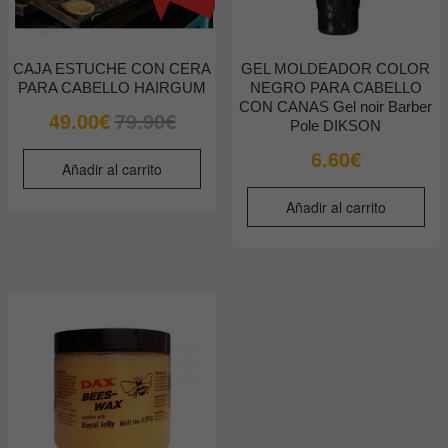
CAJA ESTUCHE CON CERA
GEL MOLDEADOR COLOR
PARA CABELLO HAIRGUM
NEGRO PARA CABELLO
CON CANAS Gel noir Barber
El
El
49.00
€
79.90
€
Pole DIKSON
precio
precio
6.60
€
original
actual
Añadir al carrito
era:
es:
Añadir al carrito
79.90€.
49.00€.