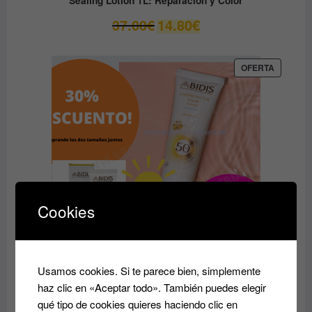
El
El
37.00
€
14.80
€
precio
precio
original
actual
era:
es:
PRODUC
OFERTA
EN
37.00€.
14.80€.
OFERTA
Cookies
Usamos cookies. Si te parece bien, simplemente
PACK SOLAR con DESCUENTO de FOTOPROTECTOR
haz clic en «Aceptar todo». También puedes elegir
en CREMA FPS50 DE 200ml y de 75ML ABIDIS
qué tipo de cookies quieres haciendo clic en
El
El