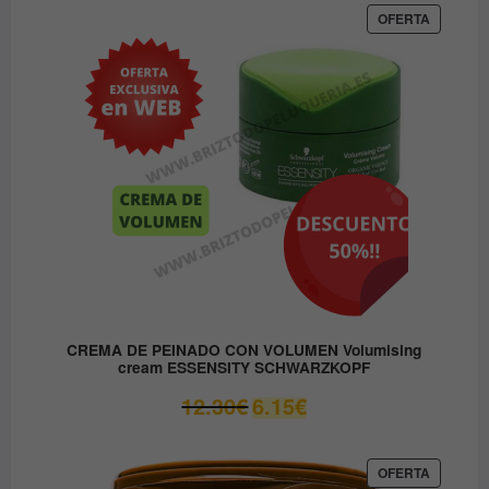
era:
es:
PRODUC
OFERTA
EN
37.45€.
31.80€.
OFERTA
CREMA DE PEINADO CON VOLUMEN Volumising
cream ESSENSITY SCHWARZKOPF
El
El
12.30
€
6.15
€
precio
precio
original
actual
era:
es:
PRODUC
OFERTA