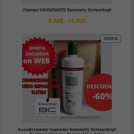
Champu HIDRATANTE Essensity Schwarkopf
Rango
9.60
€
14.50
€
-
de
precios:
desde
PRODUC
OFERTA
EN
9.60€
OFERTA
hasta
14.50€
Acondicionador reparador Essensity Schwarzkopf
Sealing Lotion 1L: Reparación y Color