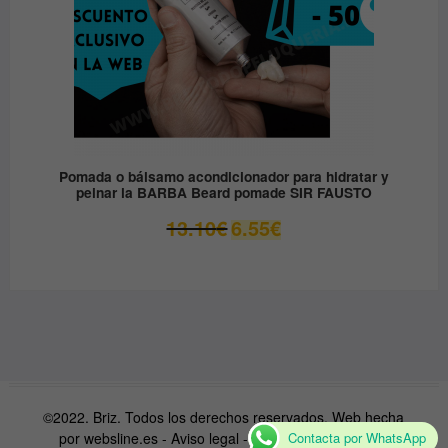
Pomada o bálsamo acondicionador para hidratar y
peinar la BARBA Beard pomade SIR FAUSTO
El
El
13.10
€
6.55
€
precio
precio
original
actual
era:
es:
13.10€.
6.55€.
©2022. Briz. Todos los derechos reservados. Web hecha
por
websline.es
-
Aviso legal
-
Condiciones de venta
Contacta por WhatsApp