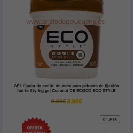
EN
12.30€.
6.15€.
OFERTA
GEL fijador de aceite de coco para peinado de fijación
fuerte Styling gel Coconut Oil ECOCO ECO STYLE
El
El
9.80
€
8.90
€
precio
precio
original
actual
era:
es:
PRODUC
OFERTA
EN
9.80€.
8.90€.
OFERTA