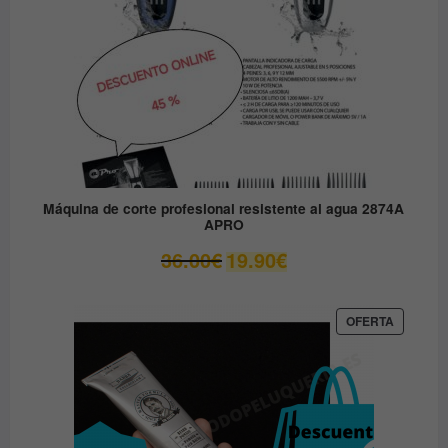
Máquina de corte profesional resistente al agua 2874A
APRO
El
El
36.00
€
19.90
€
precio
precio
original
actual
era:
es:
PRODUC
OFERTA
EN
36.00€.
19.90€.
OFERTA