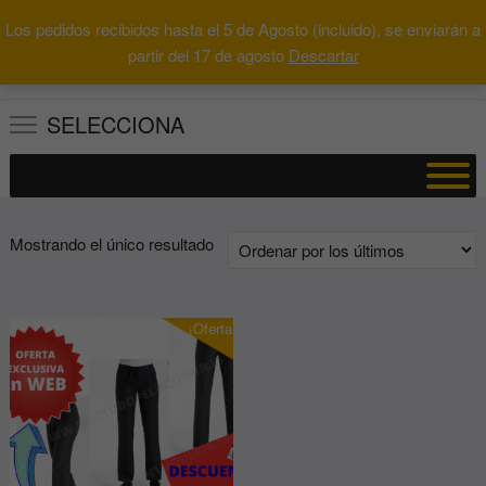
Saltar
Los pedidos recibidos hasta el 5 de Agosto (incluido), se enviarán a
al
0
Total
Buscar
partir del 17 de agosto
Descartar
0.00€
contenido
por:
SELECCIONA
Mostrando el único resultado
¡Oferta!