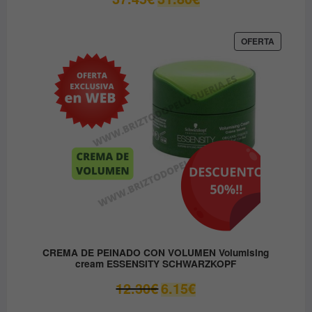
precio
precio
original
actual
era:
es:
PRODUC
OFERTA
EN
37.45€.
31.80€.
OFERTA
CREMA DE PEINADO CON VOLUMEN Volumising
cream ESSENSITY SCHWARZKOPF
El
El
12.30
€
6.15
€
precio
precio