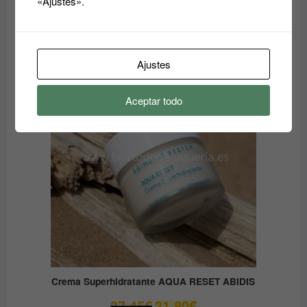
«Ajustes».
en CREMA FPS50 DE 200ml y de 75ML ABIDIS
El
El
59.05
€
41.33
€
precio
precio
original
actual
Ajustes
era:
es:
PRODUCTO
OFERTA
EN
59.05€.
41.33€.
OFERTA
Aceptar todo
Crema Superhidratante AQUA RESET ABIDIS
El
El
37.45
€
31.80
€