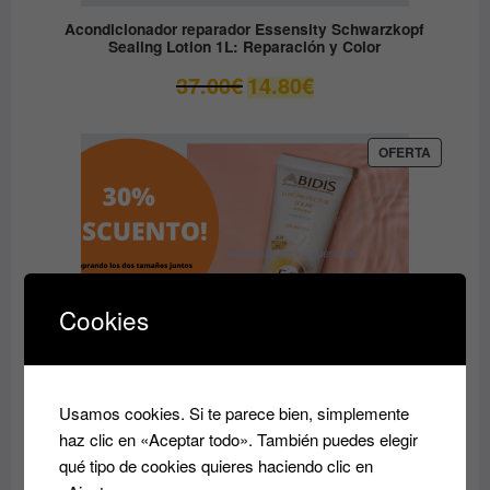
Acondicionador reparador Essensity Schwarzkopf
Sealing Lotion 1L: Reparación y Color
El
El
37.00
€
14.80
€
precio
precio
original
actual
era:
es:
PRODUC
OFERTA
EN
37.00€.
14.80€.
OFERTA
Cookies
Usamos cookies. Si te parece bien, simplemente
haz clic en «Aceptar todo». También puedes elegir
qué tipo de cookies quieres haciendo clic en
PACK SOLAR con DESCUENTO de FOTOPROTECTOR