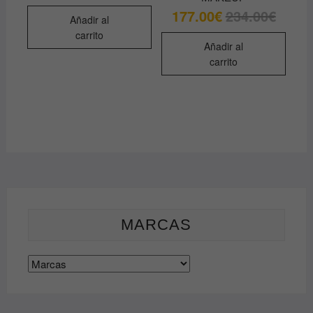
177.00
€
234.00
€
El
El
Añadir al
precio
precio
original
actual
carrito
era:
es:
Añadir al
234.00€
177.00€
carrito
MARCAS