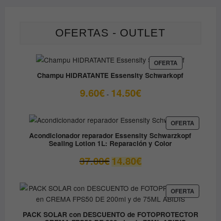
OFERTAS - OUTLET
PRODUCTO
OFERTA
EN
Champu HIDRATANTE Essensity Schwarkopf
OFERTA
Rango
9.60
€
14.50
€
-
de
precios:
desde
PRODUC
OFERTA
EN
9.60€
Acondicionador reparador Essensity Schwarzkopf
OFERTA
Sealing Lotion 1L: Reparación y Color
hasta
14.50€
El
El
37.00
€
14.80
€
precio
precio
original
actual
era:
es:
PRODUC
OFERTA
EN
37.00€.
14.80€.
OFERTA
PACK SOLAR con DESCUENTO de FOTOPROTECTOR