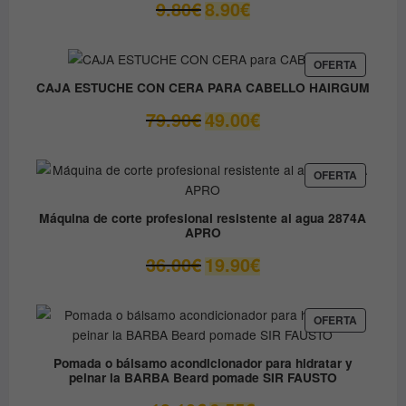
El
El
9.80
€
8.90
€
precio
precio
original
actual
era:
es:
PRODUC
OFERTA
EN
9.80€.
8.90€.
CAJA ESTUCHE CON CERA PARA CABELLO HAIRGUM
OFERTA
El
El
79.90
€
49.00
€
precio
precio
original
actual
era:
es:
PRODUC
OFERTA
EN
79.90€.
49.00€.
OFERTA
Máquina de corte profesional resistente al agua 2874A
APRO
El
El
36.00
€
19.90
€
precio
precio
original
actual
era:
es:
PRODUC
OFERTA
EN
36.00€.
19.90€.
OFERTA
Pomada o bálsamo acondicionador para hidratar y
peinar la BARBA Beard pomade SIR FAUSTO
El
El