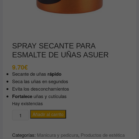
SPRAY SECANTE PARA
ESMALTE DE UÑAS ASUER
9.70
€
Secante de uñas
rápido
Seca las uñas en segundos
Evita los desconchamientos
Fortalece
uñas y cutículas
Hay existencias
SPRAY
Añadir al carrito
SECANTE
PARA
Categorías:
Manicura y pedicura
,
Productos de estética
ESMALTE