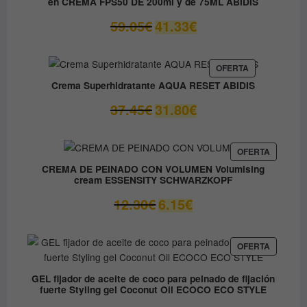
en CREMA FPS50 DE 200ml y de 75ML ABIDIS
El
El
59.05
€
41.33
€
precio
precio
original
actual
era:
es:
PRODUCTO
OFERTA
EN
59.05€.
41.33€.
Crema Superhidratante AQUA RESET ABIDIS
OFERTA
El
El
37.45
€
31.80
€
precio
precio
original
actual
era:
es:
PRODUC
OFERTA
EN
37.45€.
31.80€.
CREMA DE PEINADO CON VOLUMEN Volumising
OFERTA
cream ESSENSITY SCHWARZKOPF
El
El
12.30
€
6.15
€
precio
precio
original
actual
era:
es:
PRODUC
OFERTA
EN
12.30€.
6.15€.
OFERTA
GEL fijador de aceite de coco para peinado de fijación
fuerte Styling gel Coconut Oil ECOCO ECO STYLE