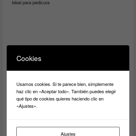
Ideal para pedicura
Productos relacionados
Cookies
Usamos cookies. Si te parece bien, simplemente
Fijador de maquillaje y
haz clic en «Aceptar todo». También puedes elegir
prebase en Spray Make
me finish ELIXIR
qué tipo de cookies quieres haciendo clic en
9.80
€
«Ajustes».
Quitaesmalte de Uñas con
Añadir al
acetona Techline de
carrito
EGALLE o Supa de
Ajustes
ASUER