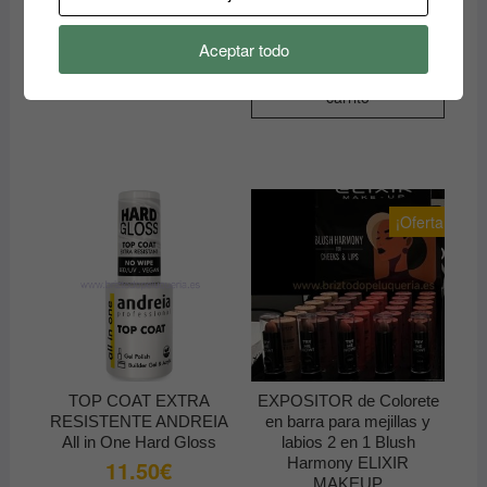
13.00
€
Aceptar todo
Añadir al
carrito
¡Oferta!
TOP COAT EXTRA
EXPOSITOR de Colorete
RESISTENTE ANDREIA
en barra para mejillas y
All in One Hard Gloss
labios 2 en 1 Blush
Harmony ELIXIR
11.50
€
MAKEUP