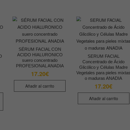
SÉRUM FACIAL CON
ACIDO HIALURONICO
O
SERUM FACIAL
suero concentrado
Concentrado de Ácido
PROFESIONAL ANADIA
Glicólico y Células Madre
17.20
€
Vegetales para pieles mixta
o maduras ANADIA
17.20
€
Añadir al carrito
Este
Añadir al carrito
producto
tiene
múltiples
variantes.
Las