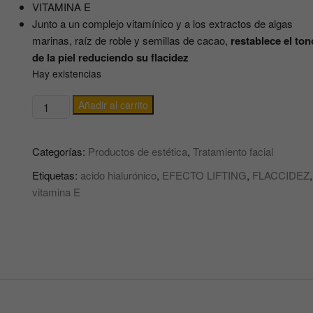
VITAMINA E
Junto a un complejo vitamínico y a los extractos de algas
marinas, raíz de roble y semillas de cacao,
restablece el ton
de la piel reduciendo su flacidez
Hay existencias
SERUM
Añadir al carrito
FACIAL
acción
Categorías:
Productos de estética
,
Tratamiento facial
lifting
con
Etiquetas:
acido hialurónico
,
EFECTO LIFTING
,
FLACCIDEZ
,
ácido
vitamina E
hialurónico
y
vitamina
E
Lift
action
serum