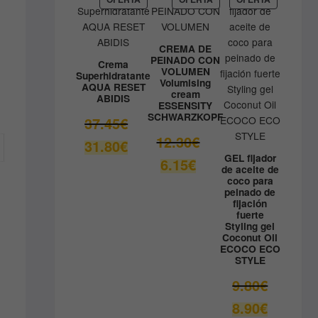
EN
EN
EN
41.33€.
OFERTA
OFERTA
OFERTA
CREMA DE
PEINADO CON
Crema
VOLUMEN
Superhidratante
Volumising
AQUA RESET
cream
ABIDIS
ESSENSITY
SCHWARZKOPF
El
37.45
€
precio
El
12.30
€
El
31.80
€
original
precio
precio
GEL fijador
El
6.15
€
era:
original
de aceite de
actual
precio
coco para
37.45€.
era:
es:
actual
peinado de
12.30€.
fijación
31.80€.
es:
fuerte
6.15€.
Styling gel
Coconut Oil
ECOCO ECO
STYLE
El
9.80
€
precio
El
8.90
€
original