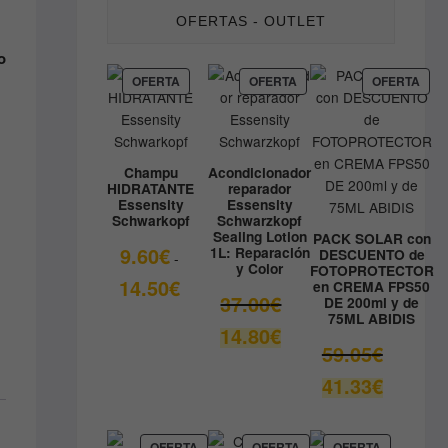
OFERTAS - OUTLET
o
PRODUCTO
PRODUCTO
PRO
OFERTA
OFERTA
OFERTA
EN
EN
EN
OFERTA
OFERTA
OFE
Champu
Acondicionador
HIDRATANTE
reparador
Essensity
Essensity
Schwarkopf
Schwarzkopf
Sealing Lotion
PACK SOLAR con
9.60
€
1L: Reparación
DESCUENTO de
-
y Color
FOTOPROTECTOR
Rango
14.50
€
en CREMA FPS50
El
37.00
€
DE 200ml y de
de
75ML ABIDIS
precio
precios:
El
14.80
€
original
desde
El
59.05
€
precio
era:
9.60€
precio
actual
El
41.33
€
37.00€.
hasta
original
es:
precio
14.50€
era:
14.80€.
actual
59.05€.
es:
PRODUCTO
PRODUCTO
PRODUCT
OFERTA
OFERTA
OFERTA