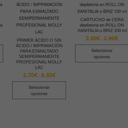
CARTUCHO de CERA
ra
depilatoria en ROLL ON
XANITALIA o BRIZ 100 ml
2.60
€
2.90
€
ngo
Rang
-
PRIMER ÁCIDO O SIN
de
cios:
preci
Este
ÁCIDO / IMPRIMACIÓN
sde
desd
Seleccionar
PARA ESMALTADO
producto
90€
2.60
opciones
SEMIPERMANENTE
sta
hast
tiene
PROFESIONAL MOLLY
.50€
2.90
múltiples
LAC
variantes.
5.70
€
6.50
€
Rango
-
de
Las
precios:
Este
desde
opciones
Seleccionar
producto
5.70€
opciones
se
hasta
tiene
6.50€
pueden
múltiples
elegir
variantes.
en
Las
la
opciones