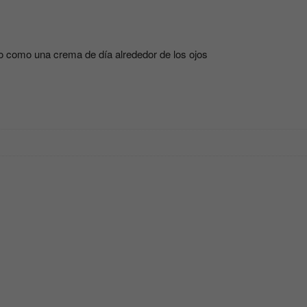
REGEA
NATURAE
cantidad
rlo como una crema de día alrededor de los ojos