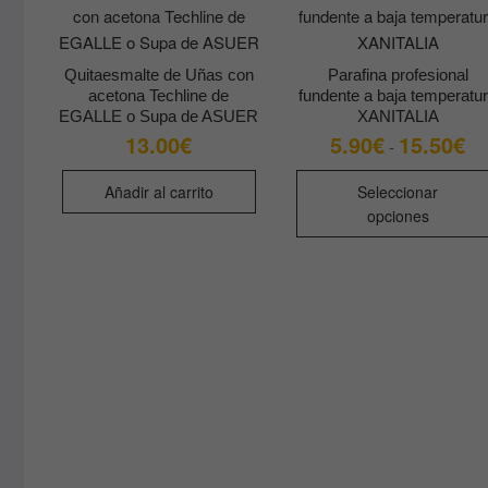
Quitaesmalte de Uñas con
Parafina profesional
acetona Techline de
fundente a baja temperatu
EGALLE o Supa de ASUER
XANITALIA
13.00
€
5.90
€
15.50
€
Ra
-
de
pre
de
Añadir al carrito
Seleccionar
5.
opciones
ha
15