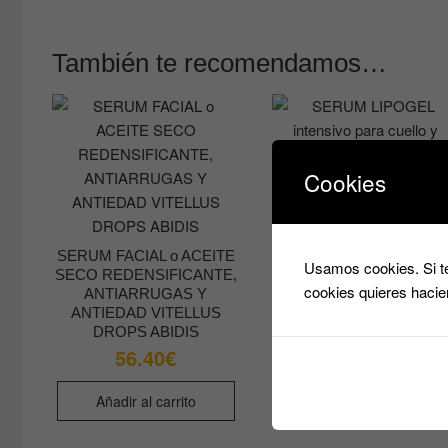
También te recomendamos…
Cookies
SERUM LIPOGEL intensi
para cuello y escote Anti
SERUM FACIAL o ACEITE
Usamos cookies. Si te
Edad con Ácido Hialuróni
SECO REDENSIFICANTE,
y Colágeno marino REGE
cookies quieres hacie
ANTIARRUGAS Y
NATURAE
ANTIEDAD VITELLUS
8.80
€
DROPS ABIDIS
56.40
€
Añadir al carrito
Añadir al carrito