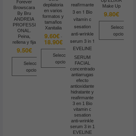
Up ELIXIR
Forever
depilatoria
Make Up
Browscara
en varios
9.80
€
By Bru
formatos y
ANDREIA
tamaños
PROFESSI
Seleccionar
Xanitalia
ONAL.
opciones
9.60
€
-
Peina,
18.90
€
Rango
rellena y fija
Este
de
9.50
€
precios:
producto
desde
Seleccionar
tiene
SERUM
9.60€
opciones
Seleccionar
FACIAL
hasta
múltiples
18.90€
concentrado
opciones
Este
variantes.
antiarrugas
producto
Este
Las
efecto
tiene
producto
antioxidante
opciones
hidratante y
múltiples
tiene
se
reafirmante
variantes.
múltiples
pueden
3 en 1 Bio
Las
variantes.
elegir
vitamin c
opciones
Las
sesation
en
anti-wrinkle
se
opciones
la
serum 3 in 1
pueden
se
página
EVELINE