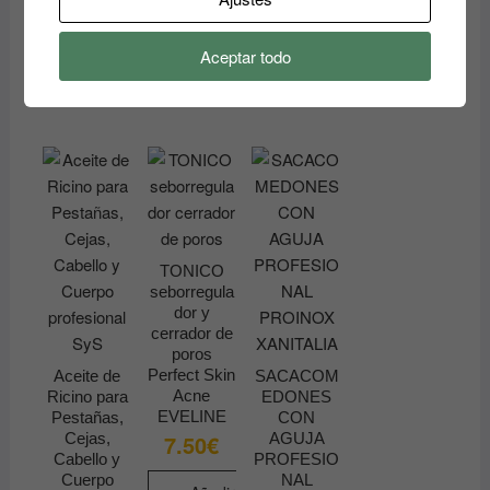
Añadir
al
carrito
Aceptar todo
TONICO
seborregula
dor y
cerrador de
poros
Perfect Skin
Aceite de
SACACOM
Acne
Ricino para
EDONES
EVELINE
Pestañas,
CON
Cejas,
AGUJA
7.50
€
Cabello y
PROFESIO
Cuerpo
NAL