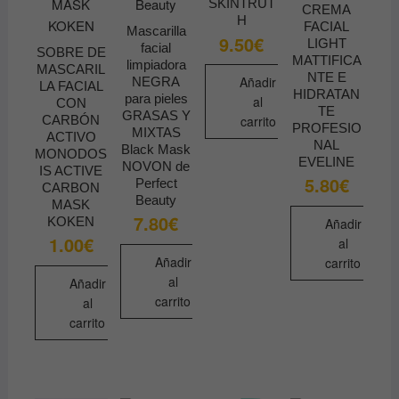
SKINTRUT
CREMA
H
FACIAL
Mascarilla
9.50
€
LIGHT
facial
SOBRE DE
MATTIFICA
limpiadora
MASCARIL
NTE E
Añadir
NEGRA
LA FACIAL
HIDRATAN
para pieles
al
CON
TE
GRASAS Y
CARBÓN
carrito
PROFESIO
MIXTAS
ACTIVO
NAL
Black Mask
MONODOS
EVELINE
NOVON de
IS ACTIVE
5.80
€
Perfect
CARBON
Beauty
MASK
7.80
€
KOKEN
Añadir
1.00
€
al
Añadir
carrito
al
Añadir
carrito
al
carrito