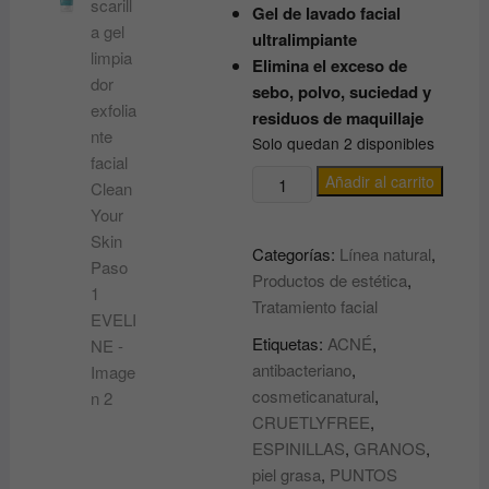
Gel de lavado facial
ultralimpiante
Elimina el exceso de
sebo, polvo, suciedad y
residuos de maquillaje
Solo quedan 2 disponibles
Mascarilla
Añadir al carrito
gel
limpiador
Categorías:
Línea natural
,
exfoliante
Productos de estética
,
facial
Tratamiento facial
Clean
Your
Etiquetas:
ACNÉ
,
Skin
antibacteriano
,
Paso
cosmeticanatural
,
1
CRUETLYFREE
,
EVELINE
ESPINILLAS
,
GRANOS
,
cantidad
piel grasa
,
PUNTOS