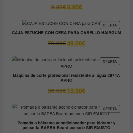
El
El
9.80
€
8.90
€
precio
precio
original
actual
era:
es:
PRODUC
OFERTA
EN
9.80€.
8.90€.
CAJA ESTUCHE CON CERA PARA CABELLO HAIRGUM
OFERTA
El
El
79.90
€
49.00
€
precio
precio
original
actual
era:
es:
PRODUC
OFERTA
EN
79.90€.
49.00€.
OFERTA
Máquina de corte profesional resistente al agua 2874A
APRO
El
El
36.00
€
19.90
€
precio
precio
original
actual
era:
es:
PRODUC
OFERTA
EN
36.00€.
19.90€.
OFERTA
Pomada o bálsamo acondicionador para hidratar y
peinar la BARBA Beard pomade SIR FAUSTO