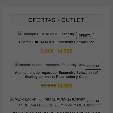
OFERTAS - OUTLET
PRODUCTO
OFERTA
EN
Champu HIDRATANTE Essensity Schwarkopf
OFERTA
Rango
9.60
€
14.50
€
-
de
precios:
desde
PRODUC
OFERTA
EN
9.60€
Acondicionador reparador Essensity Schwarzkopf
OFERTA
Sealing Lotion 1L: Reparación y Color
hasta
14.50€
El
El
37.00
€
14.80
€
precio
precio
original
actual
era:
es:
PRODUC
OFERTA
EN
37.00€.
14.80€.
OFERTA
PACK SOLAR con DESCUENTO de FOTOPROTECTOR