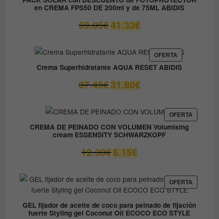
en CREMA FPS50 DE 200ml y de 75ML ABIDIS
El
El
59.05
€
41.33
€
precio
precio
original
actual
era:
es:
PRODUCTO
OFERTA
EN
59.05€.
41.33€.
Crema Superhidratante AQUA RESET ABIDIS
OFERTA
El
El
37.45
€
31.80
€
precio
precio
original
actual
era:
es:
PRODUC
OFERTA
EN
37.45€.
31.80€.
CREMA DE PEINADO CON VOLUMEN Volumising
OFERTA
cream ESSENSITY SCHWARZKOPF
El
El
12.30
€
6.15
€
precio
precio
original
actual
era:
es:
PRODUC
OFERTA
EN
12.30€.
6.15€.
OFERTA
GEL fijador de aceite de coco para peinado de fijación
fuerte Styling gel Coconut Oil ECOCO ECO STYLE