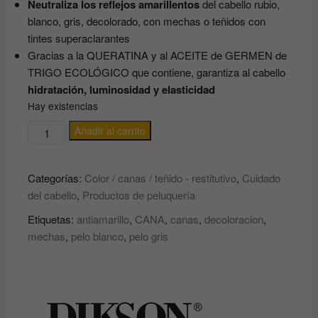
Neutraliza los reflejos amarillentos
del cabello rubio,
blanco, gris, decolorado, con mechas o teñidos con
tintes superaclarantes
Gracias a la QUERATINA y al ACEITE de GERMEN de
TRIGO ECOLÓGICO que contiene, garantiza al cabello
hidratación, luminosidad y elasticidad
Hay existencias
Mascarilla
Añadir al carrito
con
efecto
Categorías:
Color / canas / teñido - restitutivo
,
Cuidado
antiamarillo
del cabello
,
Productos de peluquería
para
cabello
Etiquetas:
antiamarillo
,
CANA
,
canas
,
decoloracion
,
rubio,
mechas
,
pelo blanco
,
pelo gris
con
mechas,
grises
o
con