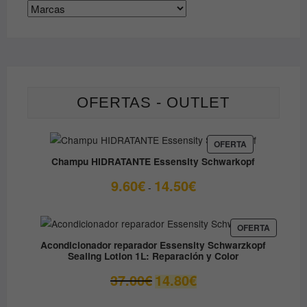
OFERTAS - OUTLET
PRODUCTO
OFERTA
EN
Champu HIDRATANTE Essensity Schwarkopf
OFERTA
Rango
9.60
€
14.50
€
-
de
precios:
desde
PRODUC
OFERTA
EN
9.60€
Acondicionador reparador Essensity Schwarzkopf
OFERTA
Sealing Lotion 1L: Reparación y Color
hasta
14.50€
El
El
37.00
€
14.80
€
precio
precio
original
actual