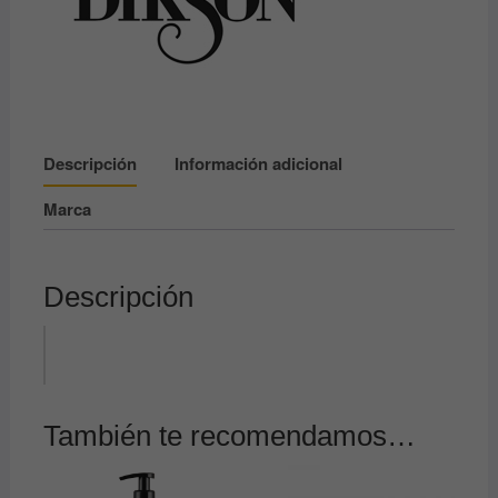
canas
Dikso
Blonde
anti
yellow
müster
Descripción
Información adicional
&
Marca
dikson
cantidad
Descripción
También te recomendamos…