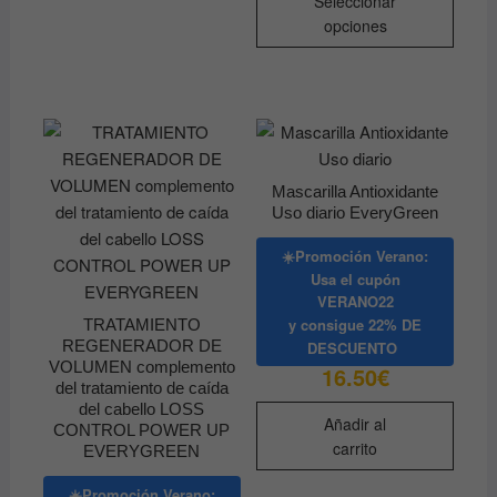
Seleccionar
produ
20.57€
opciones
hasta
tiene
28.44€
múltip
varian
Las
opcio
se
Mascarilla Antioxidante
pued
Uso diario EveryGreen
elegir
en
☀️Promoción Verano:
la
Usa el cupón
VERANO22
págin
y consigue
22% DE
TRATAMIENTO
de
REGENERADOR DE
DESCUENTO
produ
VOLUMEN complemento
16.50
€
del tratamiento de caída
del cabello LOSS
Añadir al
CONTROL POWER UP
carrito
EVERYGREEN
☀️Promoción Verano: