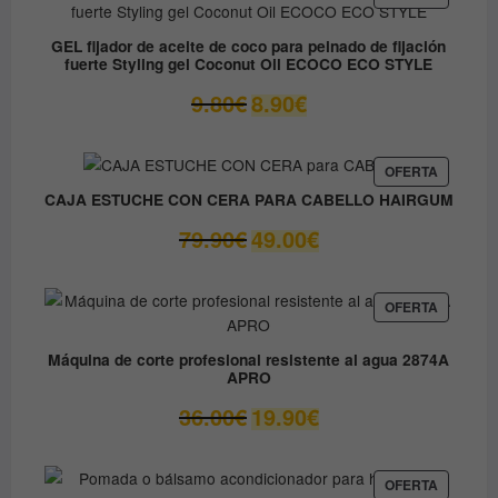
EN
12.30€.
6.15€.
OFERTA
GEL fijador de aceite de coco para peinado de fijación
fuerte Styling gel Coconut Oil ECOCO ECO STYLE
El
El
9.80
€
8.90
€
precio
precio
original
actual
era:
es:
PRODUC
OFERTA
EN
9.80€.
8.90€.
CAJA ESTUCHE CON CERA PARA CABELLO HAIRGUM
OFERTA
El
El
79.90
€
49.00
€
precio
precio
original
actual
era:
es:
PRODUC
OFERTA
EN
79.90€.
49.00€.
OFERTA
Máquina de corte profesional resistente al agua 2874A
APRO
El
El
36.00
€
19.90
€
precio
precio
original
actual
era:
es:
PRODUC
OFERTA