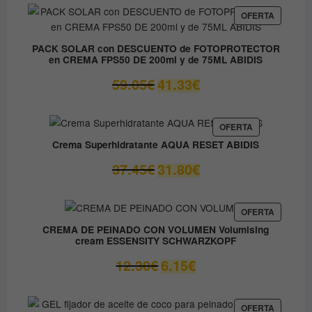
era:
es:
PRODUC
OFERTA
EN
37.00€.
14.80€.
OFERTA
PACK SOLAR con DESCUENTO de FOTOPROTECTOR
en CREMA FPS50 DE 200ml y de 75ML ABIDIS
El
El
59.05
€
41.33
€
precio
precio
original
actual
era:
es:
PRODUCTO
OFERTA
EN
59.05€.
41.33€.
Crema Superhidratante AQUA RESET ABIDIS
OFERTA
El
El
37.45
€
31.80
€
precio
precio
original
actual
era:
es:
PRODUC
OFERTA
EN
37.45€.
31.80€.
CREMA DE PEINADO CON VOLUMEN Volumising
OFERTA
cream ESSENSITY SCHWARZKOPF
El
El
12.30
€
6.15
€
precio
precio
original
actual
era:
es:
PRODUC
OFERTA