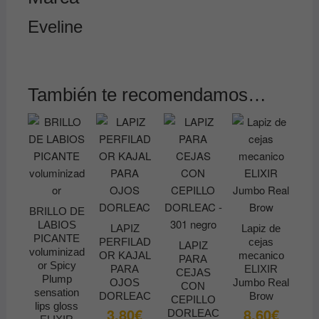
Eveline
También te recomendamos…
BRILLO DE
LABIOS
LAPIZ
Lapiz de
PICANTE
PERFILAD
cejas
LAPIZ
voluminizad
OR KAJAL
mecanico
PARA
or Spicy
PARA
ELIXIR
CEJAS
Plump
OJOS
Jumbo Real
CON
sensation
DORLEAC
Brow
CEPILLO
lips gloss
3.80
€
8.60
€
DORLEAC