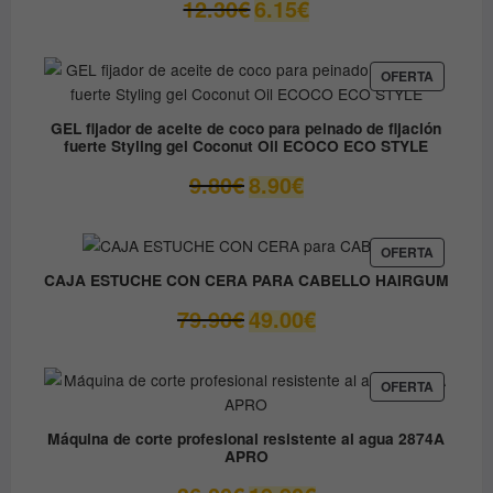
El
El
12.30
€
6.15
€
precio
precio
original
actual
era:
es:
PRODUC
OFERTA
EN
12.30€.
6.15€.
OFERTA
GEL fijador de aceite de coco para peinado de fijación
fuerte Styling gel Coconut Oil ECOCO ECO STYLE
El
El
9.80
€
8.90
€
precio
precio
original
actual
era:
es:
PRODUC
OFERTA
EN
9.80€.
8.90€.
CAJA ESTUCHE CON CERA PARA CABELLO HAIRGUM
OFERTA
El
El
79.90
€
49.00
€
precio
precio
original
actual
era:
es:
PRODUC
OFERTA
EN
79.90€.
49.00€.
OFERTA
Máquina de corte profesional resistente al agua 2874A
APRO
El
El