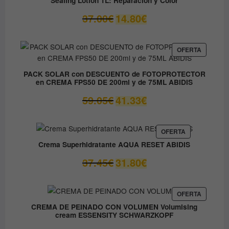
hasta
14.50€
El
El
37.00
€
14.80
€
precio
precio
original
actual
era:
es:
PRODUC
OFERTA
EN
37.00€.
14.80€.
OFERTA
PACK SOLAR con DESCUENTO de FOTOPROTECTOR
en CREMA FPS50 DE 200ml y de 75ML ABIDIS
El
El
59.05
€
41.33
€
precio
precio
original
actual
era:
es:
PRODUCTO
OFERTA
EN
59.05€.
41.33€.
Crema Superhidratante AQUA RESET ABIDIS
OFERTA
El
El
37.45
€
31.80
€
precio
precio
original
actual
era:
es:
PRODUC
OFERTA
EN
37.45€.
31.80€.
CREMA DE PEINADO CON VOLUMEN Volumising
OFERTA
cream ESSENSITY SCHWARZKOPF