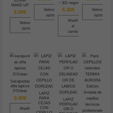
ELIXIR
– 301 negro
MAKE-UP
5.30
€
Seleccionar
Seleccionar
5.30
€
opciones
opciones
Añadir
Seleccionar
Este
Este
al
opciones
producto
producto
carrito
tiene
tiene
Este
múltiples
múltiples
producto
variantes.
variantes.
tiene
Las
Las
múltiples
opciones
opciones
variantes.
se
se
Las
pueden
pueden
opciones
elegir
elegir
se
Sacapuntas
en
en
pueden
afila lapices
la
la
elegir
D’Orleac
LAPIZ
página
página
en
2.40
€
PARA
LAPIZ
de
de
la
CEJAS
PERFILAD
producto
producto
CON
página
Añadir
OR O
CEPILLO