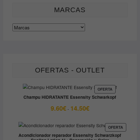
producto
pueden
MARCAS
elegir
en
la
página
de
producto
OFERTAS - OUTLET
PRODUCTO
OFERTA
EN
Champu HIDRATANTE Essensity Schwarkopf
OFERTA
Rango
9.60
€
14.50
€
-
de
precios:
desde
PRODUC
OFERTA
EN
9.60€
Acondicionador reparador Essensity Schwarzkopf
OFERTA
Sealing Lotion 1L: Reparación y Color