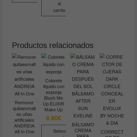
4.90€
al
Este
carrito
producto
tiene
múltiples
variantes.
Las
Productos relacionados
opciones
se
pueden
elegir
en
Colorete
la
liquido con
esponja
página
Blush Me
de
Remover
Up ELIXIR
producto
quitaesmalt
Make Up
es uñas
9.80
€
artificiales
BÁLSAMO
ANDREIA
Seleccionar
CREMA
All In One
CORRECT
PARA