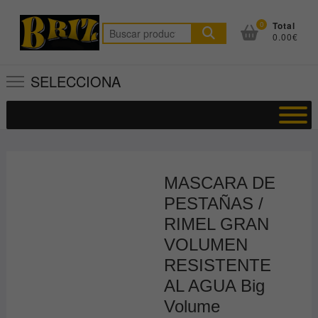
Saltar
al
0
Total
Buscar
0.00€
contenido
por:
SELECCIONA
MASCARA DE
PESTAÑAS /
RIMEL GRAN
VOLUMEN
RESISTENTE
AL AGUA Big
Volume