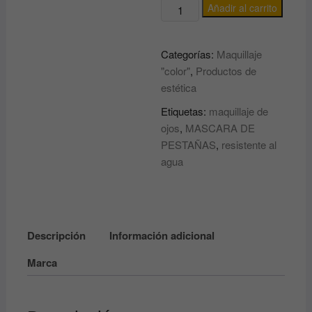
MASCARA
Añadir al carrito
DE
PESTAÑAS
Categorías:
Maquillaje
/
"color"
,
Productos de
RIMEL
estética
GRAN
VOLUMEN
Etiquetas:
maquillaje de
RESISTENTE
ojos
,
MASCARA DE
AL
PESTAÑAS
,
resistente al
AGUA
agua
Big
Volume
WATERPROOF
EVELINE
Descripción
Información adicional
cantidad
Marca