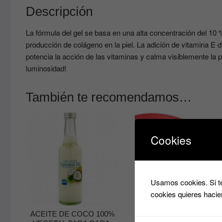
Descripción
La fórmula del gel se basa en una alta concentración del 10 %
producción de colágeno en la piel. La adición de vitamina E de
potencia la acción de las vitaminas y calma visiblemente la p
luminosidad!
También te recomendamos…
Cookies
Usamos cookies. Si te
cookies quieres hacie
SOPLADOR PARA
PESTAÑAS POSTIZAS
ACEITE DE COCO 100%
7.90
€