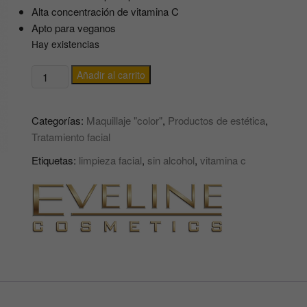
Alta concentración de vitamina C
Apto para veganos
Hay existencias
Gel
Añadir al carrito
limpiador
FACIAL
Categorías:
Maquillaje "color"
,
Productos de estética
,
3
Tratamiento facial
en
1
Etiquetas:
limpieza facial
,
sin alcohol
,
vitamina c
C
SENSATION
EVELINE
cantidad