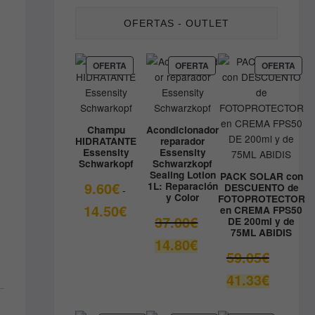
OFERTAS - OUTLET
PRODUCTO
PRODUCTO
PRO
OFERTA
OFERTA
OFERTA
EN
EN
EN
OFERTA
OFERTA
OFE
Champu
Acondicionador
HIDRATANTE
reparador
Essensity
Essensity
Schwarkopf
Schwarzkopf
Sealing Lotion
PACK SOLAR con
9.60
€
1L: Reparación
DESCUENTO de
-
y Color
FOTOPROTECTOR
Rango
14.50
€
en CREMA FPS50
El
37.00
€
DE 200ml y de
de
75ML ABIDIS
precio
precios:
El
14.80
€
original
desde
El
59.05
€
precio
era:
9.60€
precio
actual
El
41.33
€
37.00€.
hasta
original
es:
precio
14.50€
era:
14.80€.
actual