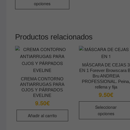
opciones
tiene
múltiples
variantes.
Las
opciones
Productos relacionados
se
pueden
elegir
en
MÁSCARA DE CEJAS 3
la
EN 1 Forever Browscara 
página
Bru ANDREIA
CREMA CONTORNO
PROFESSIONAL. Peina
de
ANTIARRUGAS PARA
rellena y fija
producto
OJOS Y PÁRPADOS
9.50
€
EVELINE
9.50
€
Seleccionar
opciones
Añadir al carrito