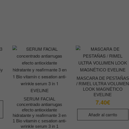
By
MASCARA DE PESTAÑAS
,
/ RIMEL ULTRA VOLUME
LOOK MAGNÉTICO
EVELINE
SERUM FACIAL
7.40
€
Este
concentrado antiarrugas
producto
efecto antioxidante
Añadir al carrito
tiene
hidratante y reafirmante 3 en
1 Bio vitamin c sesation anti-
múltiples
wrinkle serum 3 in 1