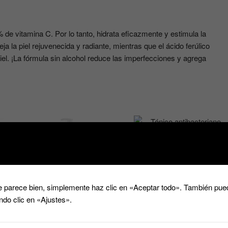
 de vitamina C. Por lo tanto, hidrata eficazmente y estimula la
ja la piel rejuvenecida y radiante, mientras que el ácido ferúlico
iel. ¡La fórmula sin alcohol reduce las imperfecciones y agrega
Tónico antibacteriano
 parece bien, simplemente haz clic en «Aceptar todo». También pued
limpiador y matificante con
ndo clic en «Ajustes».
aceite del arbol del té
BOTANIC EXPERT TEA
Aceite Limpiador Post-
TREE profesional eveline