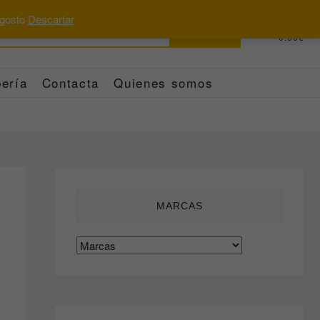
 agosto
Descartar
Buscar
0
Total
0.00€
por:
ería
Contacta
Quienes somos
MARCAS