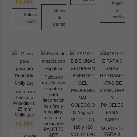
10.50
€
Añadir
al
Añadir
Seleccionar
carrito
al
opciones
carrito
Este
producto
tiene
múltiples
variantes.
Las
opciones
Paleta de
se
mezcla con
pueden
espatula
Disco para
para
elegir
Pedicura
decoración
en
Pododisk L
de uñas y
25 mm
la
maquillaje
Molly Lac
de acero
página
15.50
€
inoxidable
de
SOPORTE
PALETTE
producto
PARA 9
ART
Añadir