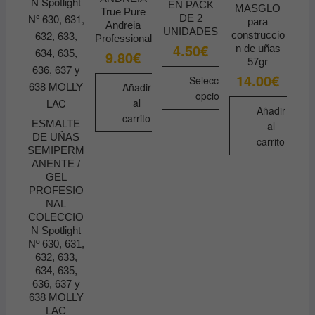
la
EN PACK
MASGLO
True Pure
DE 2
página
para
Andreia
UNIDADES
construccio
de
Professional
4.50
€
n de uñas
9.80
€
producto
57gr
14.00
€
Seleccionar
Añadir
opciones
al
Añadir
Este
carrito
ESMALTE
al
producto
DE UÑAS
carrito
tiene
SEMIPERM
ANENTE /
múltiples
GEL
variantes.
PROFESIO
Las
NAL
COLECCIO
opciones
N Spotlight
se
Nº 630, 631,
pueden
632, 633,
elegir
634, 635,
636, 637 y
en
638 MOLLY
la
LAC