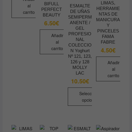
LIMAS,
BIFULL
al
ESMALTE
HERRAMIE
PERFECT
DE UÑAS
carrito
NTAS DE
BEAUTY
SEMIPERM
MANICURA
6.50
€
ANENTE /
Y
GEL
PINCELES
PROFESIO
Añadir
FAMA
NAL
al
FABRE
COLECCIO
carrito
4.50
€
N Yoghurt
Nº 121, 123,
126 y 128
Añadir
MOLLY
al
LAC
carrito
10.50
€
Seleccionar
opciones
Este
producto
tiene
múltiples