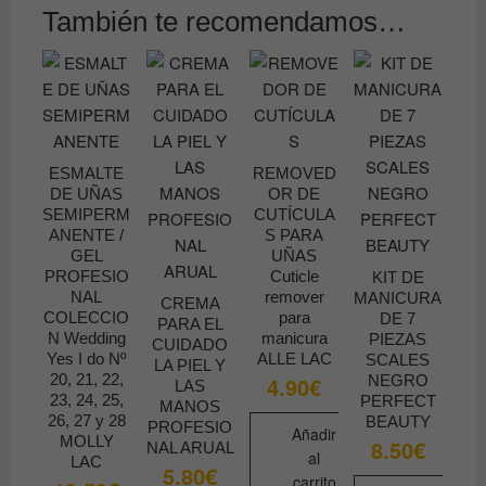
También te recomendamos…
ESMALTE
REMOVED
DE UÑAS
OR DE
SEMIPERM
CUTÍCULA
ANENTE /
S PARA
GEL
UÑAS
PROFESIO
Cuticle
KIT DE
NAL
remover
MANICURA
CREMA
COLECCIO
para
DE 7
PARA EL
N Wedding
manicura
PIEZAS
CUIDADO
Yes I do Nº
ALLE LAC
SCALES
LA PIEL Y
20, 21, 22,
NEGRO
4.90
€
LAS
23, 24, 25,
PERFECT
MANOS
26, 27 y 28
BEAUTY
PROFESIO
Añadir
MOLLY
8.50
€
NAL ARUAL
al
LAC
5.80
€
carrito