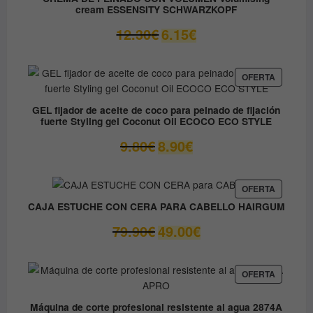
OFERTA
cream ESSENSITY SCHWARZKOPF
El
El
12.30
€
6.15
€
precio
precio
original
actual
era:
es:
PRODUC
OFERTA
EN
12.30€.
6.15€.
OFERTA
GEL fijador de aceite de coco para peinado de fijación
fuerte Styling gel Coconut Oil ECOCO ECO STYLE
El
El
9.80
€
8.90
€
precio
precio
original
actual
era:
es:
PRODUC
OFERTA
EN
9.80€.
8.90€.
CAJA ESTUCHE CON CERA PARA CABELLO HAIRGUM
OFERTA
El
El
79.90
€
49.00
€
precio
precio
original
actual
era:
es:
PRODUC
OFERTA
EN
79.90€.
49.00€.
OFERTA
Máquina de corte profesional resistente al agua 2874A