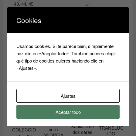
al
43, 44, 45,
elegir
46 Y 47
carrito
en
MOLLY
Cookies
la
LAC
10.50
€
página
de
Seleccionar
producto
Usamos cookies. Si te parece bien, simplemente
opciones
haz clic en «Aceptar todo». También puedes elegir
Este
qué tipo de cookies quieres haciendo clic en
producto
«Ajustes».
tiene
múltiples
variantes.
Las
Ajustes
opciones
se
Lima de
Aceptar todo
uñas
pueden
POLVO
lavable
ACRILICO
elegir
TOP COAT
Xanitalia de
TRANSLUC
brillo
en
dos caras
IDO
ANDREIA