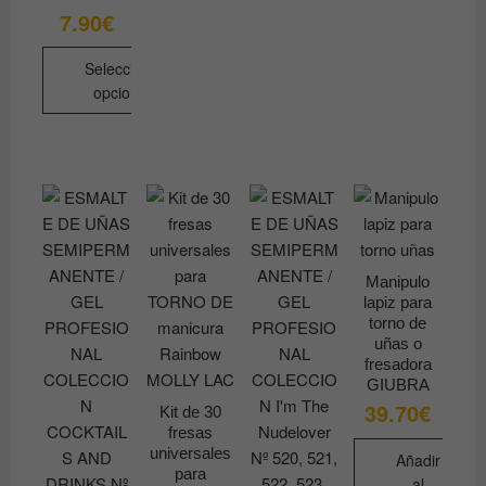
página
7.90
€
de
producto
Seleccionar
opciones
Este
producto
tiene
múltiples
variantes.
Las
opciones
Manipulo
lapiz para
se
torno de
pueden
uñas o
elegir
fresadora
en
GIUBRA
39.70
€
la
Kit de 30
fresas
página
universales
Añadir
de
para
al