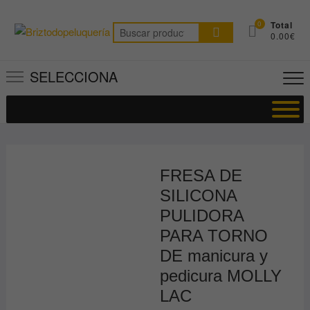
Saltar
al
0
Total
Buscar
0.00€
contenido
por:
SELECCIONA
FRESA DE
SILICONA
PULIDORA
PARA TORNO
DE manicura y
pedicura MOLLY
LAC