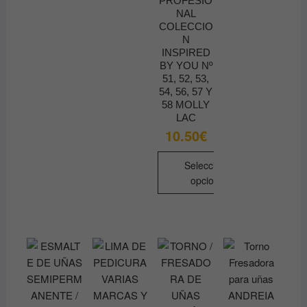
PROFESIO
elegir
NAL
en
COLECCIO
N
la
INSPIRED
página
BY YOU Nº
de
51, 52, 53,
producto
54, 56, 57 Y
58 MOLLY
LAC
10.50
€
Seleccionar
opciones
Este
producto
tiene
múltiples
variantes.
Las
opciones