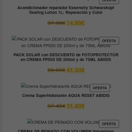
EN
9.60€
Acondicionador reparador Essensity Schwarzkopf
OFERTA
Sealing Lotion 1L: Reparación y Color
hasta
14.50€
El
El
37.00
€
14.80
€
precio
precio
original
actual
era:
es:
PRODUC
OFERTA
EN
37.00€.
14.80€.
OFERTA
PACK SOLAR con DESCUENTO de FOTOPROTECTOR
en CREMA FPS50 DE 200ml y de 75ML ABIDIS
El
El
59.05
€
41.33
€
precio
precio
original
actual
era:
es:
PRODUCTO
OFERTA
EN
59.05€.
41.33€.
Crema Superhidratante AQUA RESET ABIDIS
OFERTA
El
El
37.45
€
31.80
€
precio
precio
original
actual
era:
es:
PRODUC
OFERTA
EN
37.45€.
31.80€.
CREMA DE PEINADO CON VOLUMEN Volumising