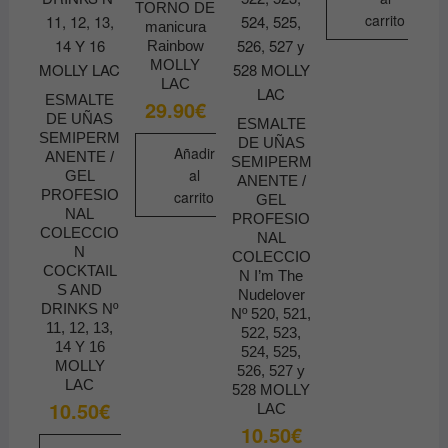
producto
TORNO DE
carrito
manicura
Rainbow
MOLLY
LAC
ESMALTE
29.90
€
DE UÑAS
ESMALTE
SEMIPERM
DE UÑAS
Añadir
ANENTE /
SEMIPERM
al
GEL
ANENTE /
PROFESIO
carrito
GEL
NAL
PROFESIO
COLECCIO
NAL
N
COLECCIO
COCKTAIL
N I’m The
S AND
Nudelover
DRINKS Nº
Nº 520, 521,
11, 12, 13,
522, 523,
14 Y 16
524, 525,
MOLLY
526, 527 y
LAC
528 MOLLY
10.50
€
LAC
10.50
€