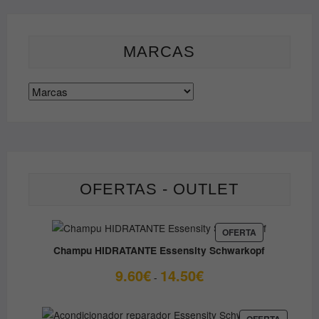
se
pueden
elegir
MARCAS
en
la
página
de
producto
OFERTAS - OUTLET
PRODUCTO
OFERTA
EN
Champu HIDRATANTE Essensity Schwarkopf
OFERTA
Rango
9.60
€
14.50
€
-
de
precios:
desde
PRODUC
OFERTA