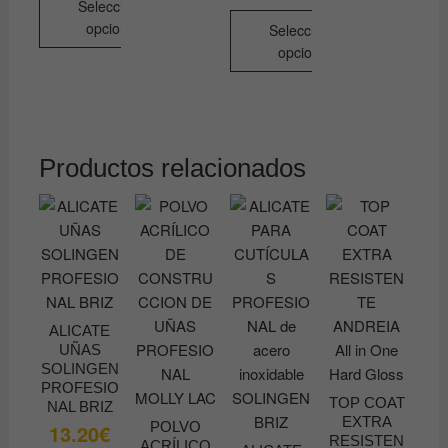
Seleccionar
opciones
Seleccionar
opciones
Este
producto
Este
tiene
producto
múltiples
tiene
variantes.
múltiples
Productos relacionados
Las
variantes.
opciones
Las
se
opciones
pueden
se
elegir
pueden
en
elegir
la
en
ALICATE
página
la
UÑAS
de
página
SOLINGEN
PROFESIO
producto
de
TOP COAT
NAL BRIZ
producto
EXTRA
POLVO
13.20
€
RESISTEN
ACRÍLICO