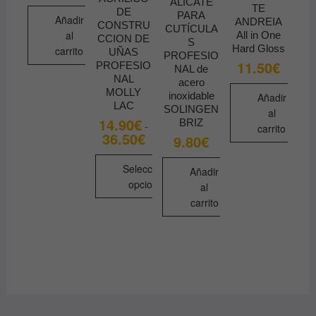
ALICATE
TE
DE
PARA
Añadir
ANDREIA
CONSTRU
CUTÍCULA
al
All in One
CCION DE
S
Hard Gloss
carrito
UÑAS
PROFESIO
11.50
€
PROFESIO
NAL de
NAL
acero
MOLLY
inoxidable
Añadir
LAC
SOLINGEN
al
14.90
€
BRIZ
-
carrito
36.50
€
Rango
9.80
€
de
precios:
desde
Seleccionar
Añadir
14.90€
opciones
al
hasta
36.50€
carrito
Este
producto
tiene
múltiples
variantes.
Las
opciones