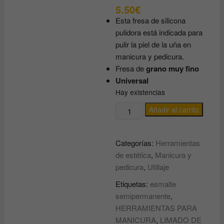
5.50
€
Esta fresa de silicona
pulidora está indicada para
pulir la piel de la uña en
manicura y pedicura.
Fresa de
grano muy fino
Universal
Hay existencias
FRESA
Añadir al carrito
DE
SILICONA
Categorías:
Herramientas
PULIDORA
de estética
,
Manicura y
PARA
pedicura
,
Utillaje
TORNO
DE
Etiquetas:
esmalte
manicura
semipermanente
,
y
HERRAMIENTAS PARA
pedicura
MANICURA
,
LIMADO DE