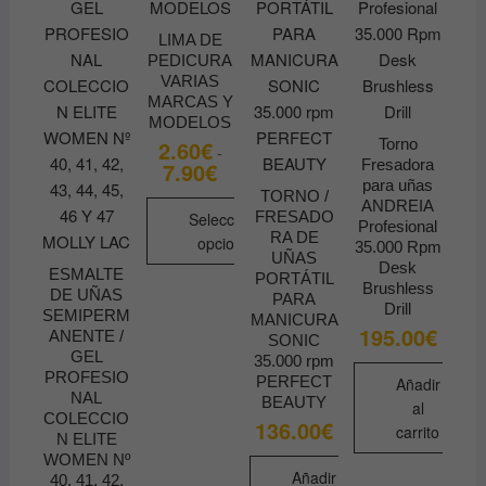
se
pueden
LIMA DE
PEDICURA
elegir
VARIAS
en
MARCAS Y
la
MODELOS
página
Torno
2.60
€
-
Fresadora
7.90
€
Rango
de
de
para uñas
producto
TORNO /
precios:
ANDREIA
desde
FRESADO
Seleccionar
Profesional
2.60€
RA DE
opciones
35.000 Rpm
hasta
UÑAS
7.90€
Desk
ESMALTE
Este
PORTÁTIL
Brushless
DE UÑAS
PARA
producto
Drill
SEMIPERM
MANICURA
tiene
195.00
€
ANENTE /
SONIC
múltiples
GEL
35.000 rpm
PROFESIO
variantes.
PERFECT
Añadir
NAL
BEAUTY
Las
al
COLECCIO
136.00
€
opciones
carrito
N ELITE
se
WOMEN Nº
Añadir
40, 41, 42,
pueden