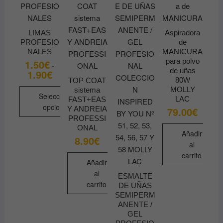
variantes.
Las
opciones
LIMAS
Aspiradora
PROFESIO
de
se
NALES
MANICURA
pueden
para polvo
1.50
€
-
elegir
de uñas
1.90
€
Rango
de
en
80W
TOP COAT
precios:
MOLLY
sistema
la
desde
Seleccionar
LAC
FAST+EAS
1.50€
página
opciones
Y ANDREIA
79.00
€
hasta
de
1.90€
PROFESSI
Este
producto
ONAL
Añadir
producto
8.90
€
al
tiene
carrito
múltiples
Añadir
variantes.
al
ESMALTE
Las
carrito
DE UÑAS
opciones
SEMIPERM
ANENTE /
se
GEL
pueden