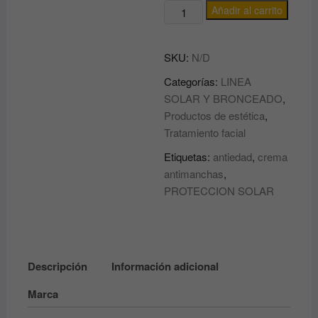
FOTOPROTECTOR
Añadir al carrito
en
CREMA
SKU:
N/D
FPS
50
Categorías:
LINEA
ABIDIS
SOLAR Y BRONCEADO
,
Antiedad
Productos de estética
,
Sun
Tratamiento facial
protect
Etiquetas:
antiedad
,
crema
cantidad
antimanchas
,
PROTECCION SOLAR
Descripción
Información adicional
Marca