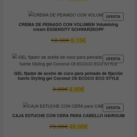
precio
precio
original
actual
era:
es:
PRODUC
OFERTA
EN
37.45€.
31.80€.
CREMA DE PEINADO CON VOLUMEN Volumising
OFERTA
cream ESSENSITY SCHWARZKOPF
El
El
12.30
€
6.15
€
precio
precio
original
actual
era:
es:
PRODUC
OFERTA
EN
12.30€.
6.15€.
OFERTA
GEL fijador de aceite de coco para peinado de fijación
fuerte Styling gel Coconut Oil ECOCO ECO STYLE
El
El
9.80
€
8.90
€
precio
precio
original
actual
era:
es:
PRODUC
OFERTA
EN
9.80€.
8.90€.
CAJA ESTUCHE CON CERA PARA CABELLO HAIRGUM
OFERTA
El
El
79.90
€
49.00
€
precio
precio