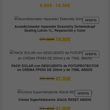
Rango
9.60
€
14.50
€
-
de
precios:
desde
PRODUC
OFERTA
EN
9.60€
Acondicionador reparador Essensity Schwarzkopf
OFERTA
Sealing Lotion 1L: Reparación y Color
hasta
14.50€
El
El
37.00
€
14.80
€
precio
precio
original
actual
era:
es:
PRODUC
OFERTA
EN
37.00€.
14.80€.
OFERTA
PACK SOLAR con DESCUENTO de FOTOPROTECTOR
en CREMA FPS50 DE 200ml y de 75ML ABIDIS
El
El
59.05
€
41.33
€
precio
precio
original
actual
era:
es:
PRODUCTO
OFERTA
EN
59.05€.
41.33€.
Crema Superhidratante AQUA RESET ABIDIS
OFERTA
El
El
37.45
€
31.80
€