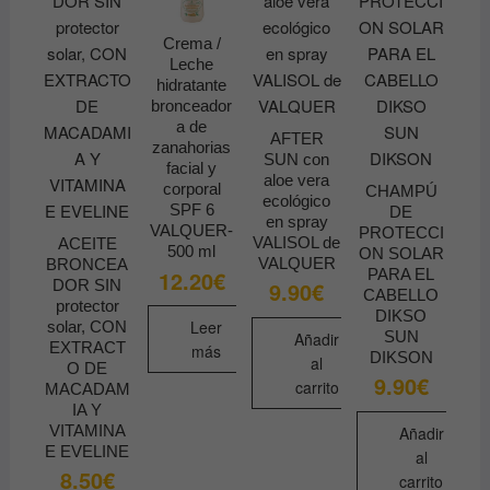
Crema /
Leche
hidratante
bronceador
a de
AFTER
zanahorias
SUN con
facial y
aloe vera
corporal
CHAMPÚ
ecológico
SPF 6
DE
en spray
VALQUER-
PROTECCI
VALISOL de
ACEITE
500 ml
ON SOLAR
VALQUER
BRONCEA
PARA EL
12.20
€
DOR SIN
9.90
€
CABELLO
protector
DIKSO
Leer
solar, CON
SUN
Añadir
EXTRACT
más
DIKSON
al
O DE
9.90
€
carrito
MACADAM
IA Y
VITAMINA
Añadir
E EVELINE
al
8.50
€
carrito