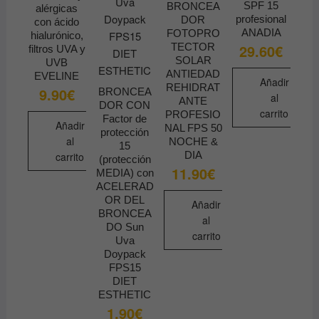
SPF 15
BRONCEA
alérgicas
profesional
DOR
con ácido
ANADIA
FOTOPRO
hialurónico,
TECTOR
29.60
€
filtros UVA y
SOLAR
UVB
ANTIEDAD
EVELINE
Añadir
REHIDRAT
9.90
€
BRONCEA
al
ANTE
DOR CON
carrito
PROFESIO
Factor de
Añadir
NAL FPS 50
protección
al
NOCHE &
15
DIA
carrito
(protección
11.90
€
MEDIA) con
ACELERAD
OR DEL
Añadir
BRONCEA
al
DO Sun
carrito
Uva
Doypack
FPS15
DIET
ESTHETIC
1.90
€