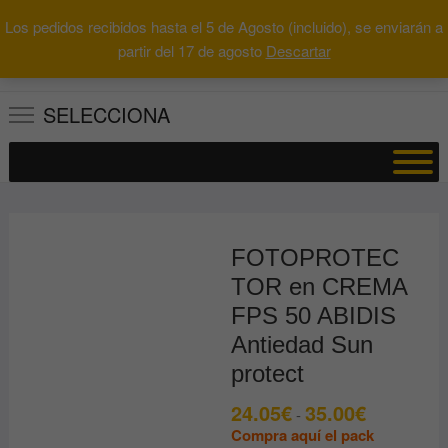
Saltar
Los pedidos recibidos hasta el 5 de Agosto (incluido), se enviarán a
al
0
Total
Buscar
partir del 17 de agosto
Descartar
0.00€
contenido
por:
SELECCIONA
FOTOPROTEC
TOR en CREMA
FPS 50 ABIDIS
Antiedad Sun
protect
24.05
€
35.00
€
Rango
-
de
Compra aquí el pack
precios: