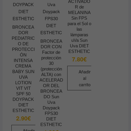
ACTIVADO
R de
MELANINA
Sin FPS
para el Sol o
BRONCEA
las
DOR
lámparas
PEDIATRIC
uVa Sun
BRONCEA
O DE
Uva DIET
DOR CON
PROTECCI
ESTHETIC
Factor de
ÓN
7.80
€
protección
INTENSA
30
CREMA
(protección
Añadir
BABY SUN
ALTA) con
UVA
al
ACELERAD
LOTION
carrito
OR DEL
VIT VIT
BRONCEA
SPF 50
DO Sun
DOYPACK
Uva
DIET
Doypack
ESTHETIC
FPS30
2.90
€
DIET
ESTHETIC
Añadir