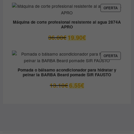
original
actual
era:
es:
PRODUC
OFERTA
EN
79.90€.
49.00€.
OFERTA
Máquina de corte profesional resistente al agua 2874A
APRO
El
El
36.00
€
19.90
€
precio
precio
original
actual
era:
es:
PRODUC
OFERTA
EN
36.00€.
19.90€.
OFERTA
Pomada o bálsamo acondicionador para hidratar y
peinar la BARBA Beard pomade SIR FAUSTO
El
El
13.10
€
6.55
€
precio
precio
original
actual
era:
es:
13.10€.
6.55€.