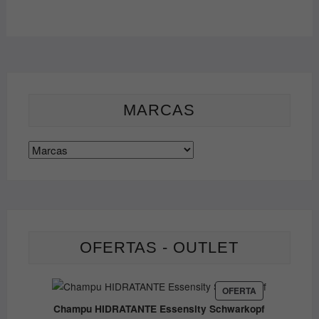
página
de
producto
MARCAS
OFERTAS - OUTLET
PRODUCTO
OFERTA
EN
Champu HIDRATANTE Essensity Schwarkopf
OFERTA