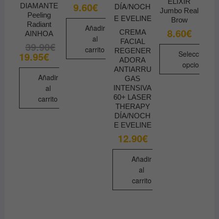
ELIXIR
9.60
€
DIAMANTE
Jumbo Real
Peeling
Brow
Radiant
Añadir
8.60
€
CREMA
AINHOA
al
FACIAL
39.90
€
El
El
carrito
REGENER
precio
precio
Seleccionar
19.95
€
original
actual
ADORA
opciones
era:
es:
ANTIARRU
39.90€.
19.95€.
Añadir
GAS
Este
al
INTENSIVA
producto
60+ LASER
carrito
tiene
THERAPY
múltiples
DÍA/NOCH
E EVELINE
variantes.
12.90
€
Las
opciones
Añadir
se
al
pueden
carrito
elegir
en
la