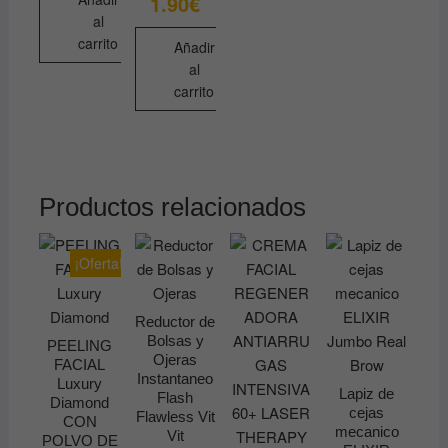
1.90
€
al
carrito
Añadir
al
carrito
Productos relacionados
¡Oferta!
Reductor de
Bolsas y
PEELING
Ojeras
FACIAL
Instantaneo
Luxury
Lapiz de
Flash
Diamond
cejas
Flawless Vit
CON
mecanico
Vit
POLVO DE