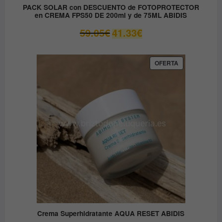
PACK SOLAR con DESCUENTO de FOTOPROTECTOR
en CREMA FPS50 DE 200ml y de 75ML ABIDIS
El
El
59.05
€
41.33
€
precio
precio
original
actual
era:
es:
PRODUCTO
OFERTA
EN
59.05€.
41.33€.
OFERTA
Crema Superhidratante AQUA RESET ABIDIS