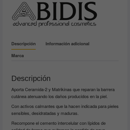
pieles
secas,
maduras
y/o
sensibles
200ml
Descripción
Información adicional
ABIDIS
cantidad
Marca
Descripción
Aporta Ceramida-2 y Matrikinas que reparan la barrera
cutánea atenuando los daños producidos en la piel.
Con activos calmantes que la hacen indicada para pieles
sensibles, desidratadas y maduras.
Recompone el cemento intercelular con lípidos de
calidad de forma que evitemos la perdida de agua