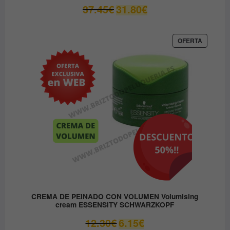
El
El
37.45
€
31.80
€
precio
precio
original
actual
era:
es:
PRODUC
OFERTA
EN
37.45€.
31.80€.
OFERTA
CREMA DE PEINADO CON VOLUMEN Volumising
cream ESSENSITY SCHWARZKOPF
El
El
12.30
€
6.15
€