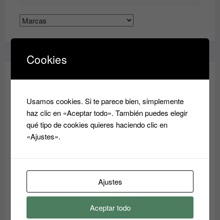
págin
de
de
producto
produ
Cookies
OFERTAS - OUTLET
Usamos cookies. Si te parece bien, simplemente
haz clic en «Aceptar todo». También puedes elegir
PRODUCTO
OFERTA
qué tipo de cookies quieres haciendo clic en
EN
«Ajustes».
OFERTA
Ajustes
Aceptar todo