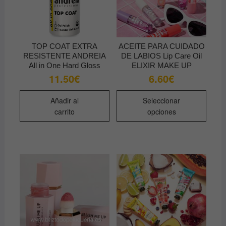
TOP COAT EXTRA
ACEITE PARA CUIDADO
RESISTENTE ANDREIA
DE LABIOS Lip Care Oil
All in One Hard Gloss
ELIXIR MAKE UP
11.50
€
6.60
€
Este
Añadir al
Seleccionar
produ
carrito
opciones
tiene
múltip
varian
Las
opcio
se
pued
elegir
en