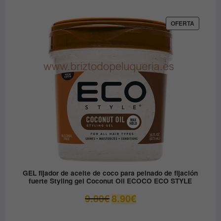
precio
precio
original
actual
era:
es:
PRODUC
OFERTA
EN
12.30€.
6.15€.
OFERTA
GEL fijador de aceite de coco para peinado de fijación
fuerte Styling gel Coconut Oil ECOCO ECO STYLE
El
El
9.80
€
8.90
€
precio
precio
original
actual