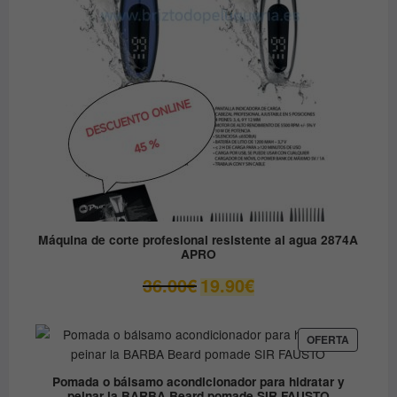
OFERTA
Máquina de corte profesional resistente al agua 2874A
APRO
El
El
36.00
€
19.90
€
precio
precio
original
actual
era:
es:
PRODUC
OFERTA
EN
36.00€.
19.90€.
OFERTA
Pomada o bálsamo acondicionador para hidratar y
peinar la BARBA Beard pomade SIR FAUSTO