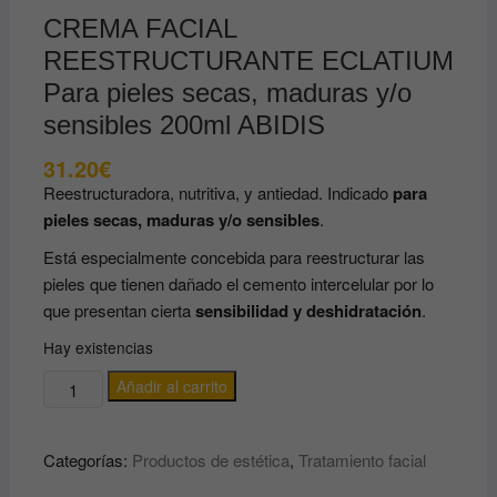
CREMA FACIAL
REESTRUCTURANTE ECLATIUM
Para pieles secas, maduras y/o
sensibles 200ml ABIDIS
31.20
€
Reestructuradora, nutritiva, y antiedad. Indicado
para
pieles secas, maduras y/o sensibles
.
Está especialmente concebida para reestructurar las
pieles que tienen dañado el cemento intercelular por lo
que presentan cierta
sensibilidad y deshidratación
.
Hay existencias
CREMA
Añadir al carrito
FACIAL
REESTRUCTURANTE
Categorías:
Productos de estética
,
Tratamiento facial
ECLATIUM
Para