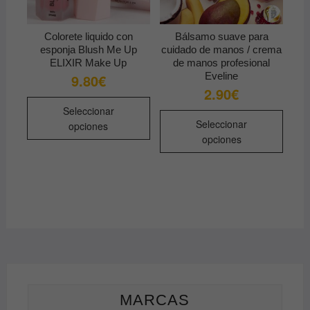
la
págin
de
Colorete liquido con
Bálsamo suave para
produ
esponja Blush Me Up
cuidado de manos / crema
ELIXIR Make Up
de manos profesional
Eveline
9.80
€
2.90
€
Este
Seleccionar
Este
producto
Seleccionar
opciones
produ
tiene
opciones
tiene
múltiples
múltip
variantes.
varian
Las
Las
opciones
opcio
se
se
pueden
pued
elegir
elegir
en
en
la
la
MARCAS
página