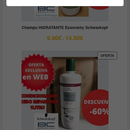
Champu HIDRATANTE Essensity Schwarkopf
Rango
9.60
€
14.50
€
-
de
precios:
desde
PRODUC
OFERTA
EN
9.60€
OFERTA
hasta
14.50€