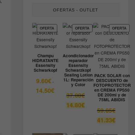
,
OFERTAS - OUTLET
PRODUCTO
PRODUCTO
PRO
OFERTA
OFERTA
OFERTA
EN
EN
EN
OFERTA
OFERTA
OFE
Champu
Acondicionador
HIDRATANTE
reparador
Essensity
Essensity
Schwarkopf
Schwarzkopf
Sealing Lotion
PACK SOLAR con
9.60
€
1L: Reparación
DESCUENTO de
-
y Color
FOTOPROTECTOR
Rango
14.50
€
en CREMA FPS50
El
37.00
€
DE 200ml y de
de
75ML ABIDIS
precio
precios:
El
14.80
€
original
desde
El
59.05
€
precio
era:
9.60€
precio
actual
El
41.33
€
37.00€.
hasta
original
es:
precio
14.50€
era:
14.80€.
actual