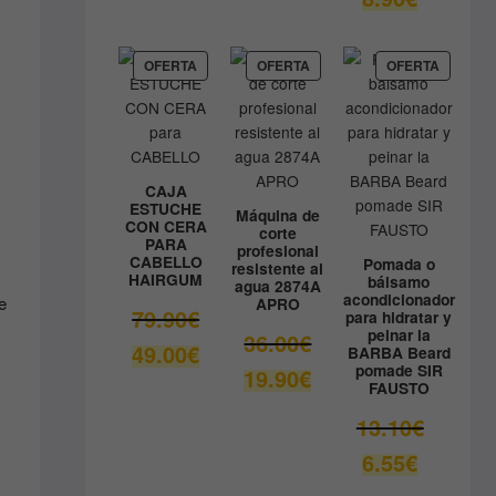
original
precio
era:
actual
9.80€.
es:
PRODUCTO
PRODUCTO
PRODUC
OFERTA
OFERTA
OFERTA
EN
EN
EN
8.90€.
OFERTA
OFERTA
OFERTA
CAJA
ESTUCHE
Máquina de
CON CERA
corte
PARA
profesional
CABELLO
Pomada o
resistente al
HAIRGUM
bálsamo
agua 2874A
acondicionador
e
APRO
El
79.90
€
para hidratar y
peinar la
precio
El
36.00
€
El
49.00
€
BARBA Beard
original
precio
pomade SIR
precio
El
19.90
€
era:
original
FAUSTO
actual
precio
79.90€.
era:
es:
actual
El
13.10
€
36.00€.
49.00€.
es:
precio
El
6.55
€
19.90€.
original
precio
era: