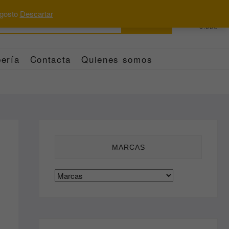
 agosto
Descartar
Buscar
0
Total
0.00€
por:
ería
Contacta
Quienes somos
MARCAS