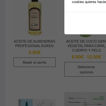
cookies quieres hacie
ACEITE DE ALMENDRAS
ACEITE DE COCO 100
PROFESIONAL KOKEN
VEGETAL PARA CARA,
CUERPO Y PELO
5.60
€
9.80
€
12.50
€
Ra
-
de
Añadir al carrito
pre
de
Seleccionar
9.
opciones
ha
12