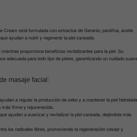
Acai
450ml
SKINTRUTH
cantidad
e Cream está formulada con extractos de Geranio, parafina, aceite
ue ayudan a nutrir y regenerar la piel cansada.
mientras proporciona beneficios revitalizantes para la piel. Su
hace adecuada para todo tipo de pieles, garantizando un cuidado suav
de masaje facial:
ayudan a regular la producción de sebo y a mantener la piel hidratada
ia más firme y rejuvenecida.
que ayudan a suavizar y revitalizar la piel cansada, dejándola más
ntra los radicales libres, promoviendo la regeneración celular y