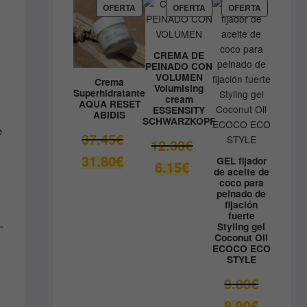
59.05€.
es:
PRODUCTO
PRODUCTO
PRODUCT
OFERTA
OFERTA
OFERTA
EN
EN
EN
41.33€.
OFERTA
OFERTA
OFERTA
CREMA DE
PEINADO CON
VOLUMEN
Crema
Volumising
Superhidratante
cream
AQUA RESET
ESSENSITY
ABIDIS
SCHWARZKOPF
e
El
37.45
€
El
12.30
€
precio
precio
El
31.80
€
GEL fijador
El
6.15
€
original
original
de aceite de
precio
precio
era:
coco para
era:
actual
actual
peinado de
37.45€.
12.30€.
es:
fijación
es:
fuerte
31.80€.
.
6.15€.
Styling gel
Coconut Oil
ECOCO ECO
STYLE
El
9.80
€
precio
El
8.90
€