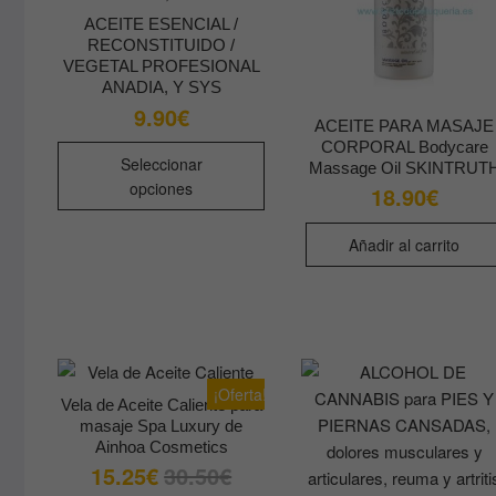
ACEITE ESENCIAL /
RECONSTITUIDO /
VEGETAL PROFESIONAL
ANADIA, Y SYS
9.90
€
ACEITE PARA MASAJE
Este
CORPORAL Bodycare
Seleccionar
Massage Oil SKINTRUT
producto
opciones
18.90
€
tiene
múltiples
Añadir al carrito
variantes.
Las
opciones
se
pueden
elegir
¡Oferta!
Vela de Aceite Caliente para
en
masaje Spa Luxury de
la
Ainhoa Cosmetics
página
15.25
€
30.50
€
El
El
precio
precio
de