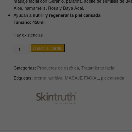
masaje facial con Geranio, parafina, aceite de semillas de uva
Aloe, hamamelis, Rosa y Baya Acai.
Ayudan a
nutrir y regenerar la piel cansada
Tamaño: 450ml
Hay existencias
CREMA
Añadir al carrito
DE
MASAJE
Categorías:
Productos de estética
,
Tratamiento facial
FACIAL
Optimise
Etiquetas:
crema nutritiva
,
MASAJE FACIAL
,
pielcansada
Facial
Massage
Cream
con
Geranio,
Rosa
y
Baya