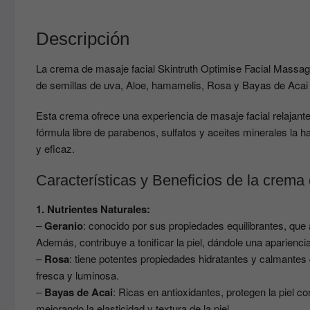
Descripción
La crema de masaje facial Skintruth Optimise Facial Massag
de semillas de uva, Aloe, hamamelis, Rosa y Bayas de Acai q
Esta crema ofrece una experiencia de masaje facial relajante 
fórmula libre de parabenos, sulfatos y aceites minerales la 
y eficaz.
Características y Beneficios de la crema 
1. Nutrientes Naturales:
–
Geranio
: conocido por sus propiedades equilibrantes, que 
Además, contribuye a tonificar la piel, dándole una aparienc
–
Rosa
: tiene potentes propiedades hidratantes y calmantes 
fresca y luminosa.
–
Bayas de Acai
: Ricas en antioxidantes, protegen la piel co
mejorando la elasticidad y textura de la piel.