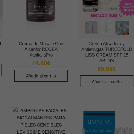
pueden
elegir
en
la
página
de
l
Crema de Masaje Con
Crema Alisadora y
producto
Alcanfor REGEA
Antiarrugas THREEFOLD
XanitaliaPro
LISS CREAM SPF 15
ABIDIS
14.80
€
65.95
€
Añadir al carrito
Añadir al carrito