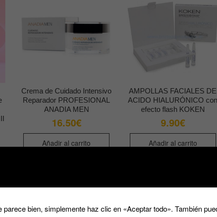
Crema de Cuidado Intensivo
AMPOLLAS FACIALES DE
e
Reparador PROFESIONAL
ACIDO HIALURÓNICO co
ANADIA MEN
efecto flash KOKEN
II
16.50
€
9.90
€
Añadir al carrito
Añadir al carrito
 parece bien, simplemente haz clic en «Aceptar todo». También pued