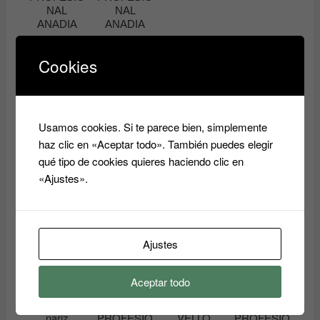
producto
NAL
NAL
ANADIA
ANADIA
15.90
€
8.40
€
Cookies
Añadir
Añadir
al
al
carrito
carrito
Usamos cookies. Si te parece bien, simplemente
haz clic en «Aceptar todo». También puedes elegir
qué tipo de cookies quieres haciendo clic en
«Ajustes».
Productos relacionados
Ajustes
Aceptar todo