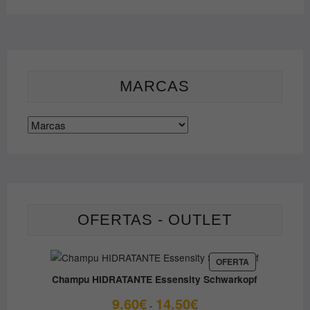
opciones
se
pueden
elegir
en
MARCAS
la
página
de
producto
OFERTAS - OUTLET
PRODUCTO
OFERTA
EN
Champu HIDRATANTE Essensity Schwarkopf
OFERTA
Rango
9.60
€
14.50
€
-