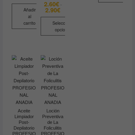
2.60
€
18.90€
-
Este
2.90
€
Rango
Añadir
producto
de
al
precios:
tiene
desde
carrito
Seleccionar
2.60€
múltiples
opciones
hasta
variantes.
2.90€
Este
Las
producto
opciones
tiene
se
múltiples
pueden
variantes.
elegir
Las
en
opciones
la
se
página
pueden
de
elegir
producto
en
Aceite
Loción
Limpiador
Preventiva
la
Post-
de La
página
Depilatorio
Foliculitis
de
PROFESIO
PROFESIO