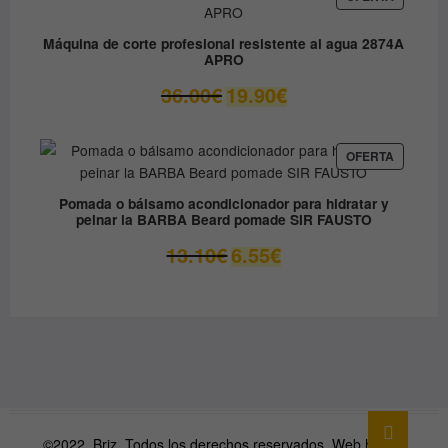
EN
79.90€.
49.00€.
OFERTA
Máquina de corte profesional resistente al agua 2874A
APRO
El
El
36.00
€
19.90
€
precio
precio
original
actual
era:
es:
PRODUC
OFERTA
EN
36.00€.
19.90€.
OFERTA
Pomada o bálsamo acondicionador para hidratar y
peinar la BARBA Beard pomade SIR FAUSTO
El
El
13.10
€
6.55
€
precio
precio
original
actual
era:
es:
13.10€.
6.55€.
Ir
arriba
©2022. Briz. Todos los derechos reservados. Web hecha