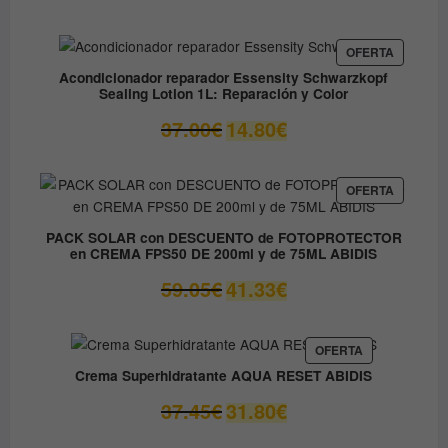
de
precios:
desde
PRODUC
OFERTA
EN
9.60€
Acondicionador reparador Essensity Schwarzkopf
OFERTA
Sealing Lotion 1L: Reparación y Color
hasta
14.50€
El
El
37.00
€
14.80
€
precio
precio
original
actual
era:
es:
PRODUC
OFERTA
EN
37.00€.
14.80€.
OFERTA
PACK SOLAR con DESCUENTO de FOTOPROTECTOR
en CREMA FPS50 DE 200ml y de 75ML ABIDIS
El
El
59.05
€
41.33
€
precio
precio
original
actual
era:
es:
PRODUCTO
OFERTA
EN
59.05€.
41.33€.
Crema Superhidratante AQUA RESET ABIDIS
OFERTA
El
El
37.45
€
31.80
€
precio
precio