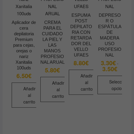
ESPUMA
DEPRESO
POST
R O
Aplicador de
CREMA
DEPILATO
ESPÁTULA
cera
PARA EL
RIA CON
DE
depilatoria
CUIDADO
RETARDA
MADERA
Premium
LA PIEL Y
DOR DEL
USO
para cejas,
LAS
VELLO
PROFESIO
orejas o
MANOS
UFAES
NAL
nariz
PROFESIO
8.80
€
3.30
€
Xanitalia
NAL ARUAL
-
3.50
€
Rango
100uds
5.80
€
de
6.50
€
Añadir
precios:
desde
Seleccionar
al
Añadir
3.30€
opciones
Añadir
carrito
al
hasta
3.50€
al
carrito
Este
carrito
producto
tiene
múltiples
variantes.
Las