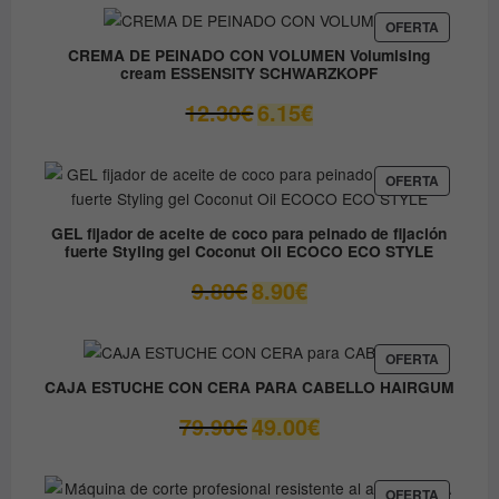
original
actual
era:
es:
PRODUC
OFERTA
EN
37.45€.
31.80€.
CREMA DE PEINADO CON VOLUMEN Volumising
OFERTA
cream ESSENSITY SCHWARZKOPF
El
El
12.30
€
6.15
€
precio
precio
original
actual
era:
es:
PRODUC
OFERTA
EN
12.30€.
6.15€.
OFERTA
GEL fijador de aceite de coco para peinado de fijación
fuerte Styling gel Coconut Oil ECOCO ECO STYLE
El
El
9.80
€
8.90
€
precio
precio
original
actual
era:
es:
PRODUC
OFERTA
EN
9.80€.
8.90€.
CAJA ESTUCHE CON CERA PARA CABELLO HAIRGUM
OFERTA
El
El
79.90
€
49.00
€
precio
precio
original
actual
era:
es:
PRODUC
OFERTA