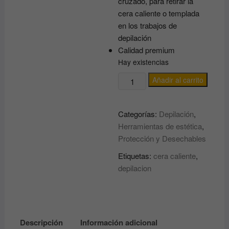
cruzado, para retirar la
cera caliente o templada
en los trabajos de
depilación
Calidad premium
Hay existencias
BANDAS
Añadir al carrito
PARA
DEPILACIÓN
Categorías:
Depilación
,
XANITALIA
Herramientas de estética
,
100
Protección y Desechables
UDS
cantidad
Etiquetas:
cera caliente
,
depilacion
Descripción
Información adicional