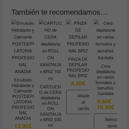
También te recomendamos…
PINZA DE
DEPILAR
Cera
PROFESIO
depilatoria
NAL BRIZ
en varios
Emulsión
4.50
€
formatos y
Hidratante y
CARTUCH
tamaños
Calmante
O de CERA
Xanitalia
Añadir
POSTDEPI
depilatoria
9.60
€
-
al
LATORIA
en ROLL
18.90
€
Rango
PROFESIO
carrito
ON
de
NAL
precios
XANITALIA
ANADIA
desde
Seleccionar
o BRIZ 100
9.60€
13.90
€
ml
opciones
hasta