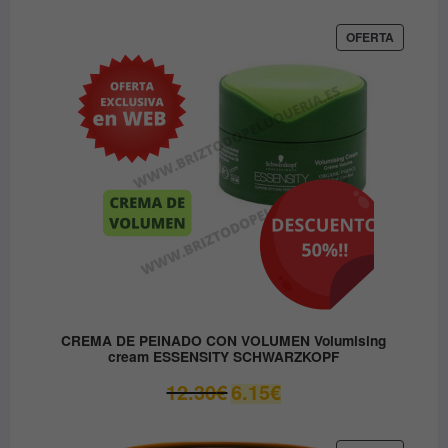
original
actual
era:
es:
PRODUC
OFERTA
EN
37.45€.
31.80€.
OFERTA
CREMA DE PEINADO CON VOLUMEN Volumising
cream ESSENSITY SCHWARZKOPF
El
El
12.30
€
6.15
€
precio
precio
original
actual