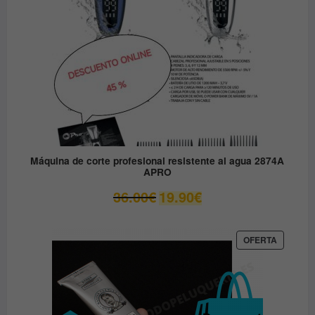
Máquina de corte profesional resistente al agua 2874A
APRO
El
El
36.00
€
19.90
€
precio
precio
original
actual
era:
es:
PRODUC
OFERTA
EN
36.00€.
19.90€.
OFERTA