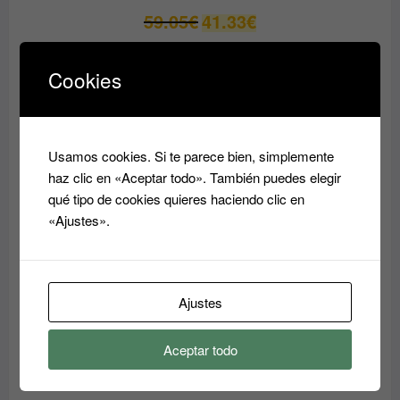
El
El
59.05
€
41.33
€
precio
precio
original
actual
Cookies
era:
es:
PRODUCTO
OFERTA
EN
59.05€.
41.33€.
OFERTA
Usamos cookies. Si te parece bien, simplemente
haz clic en «Aceptar todo». También puedes elegir
qué tipo de cookies quieres haciendo clic en
«Ajustes».
Ajustes
Crema Superhidratante AQUA RESET ABIDIS
Aceptar todo
El
El
37.45
€
31.80
€
precio
precio