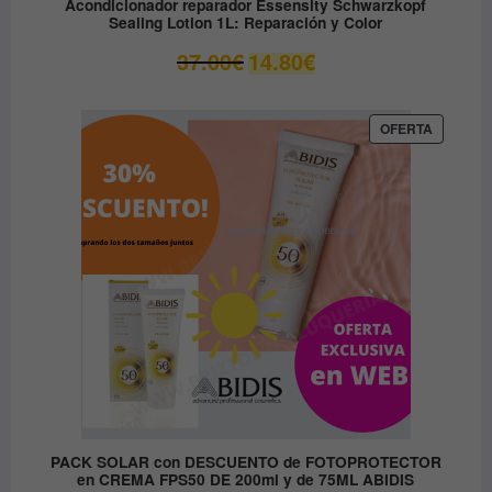
Acondicionador reparador Essensity Schwarzkopf
Sealing Lotion 1L: Reparación y Color
El
El
37.00
€
14.80
€
precio
precio
original
actual
era:
es:
PRODUC
OFERTA
EN
37.00€.
14.80€.
OFERTA
PACK SOLAR con DESCUENTO de FOTOPROTECTOR
en CREMA FPS50 DE 200ml y de 75ML ABIDIS