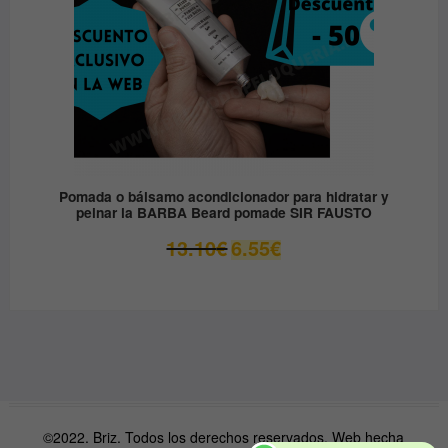
Pomada o bálsamo acondicionador para hidratar y
peinar la BARBA Beard pomade SIR FAUSTO
El
El
13.10
€
6.55
€
precio
precio
original
actual
era:
es:
13.10€.
6.55€.
©2022. Briz. Todos los derechos reservados. Web hecha