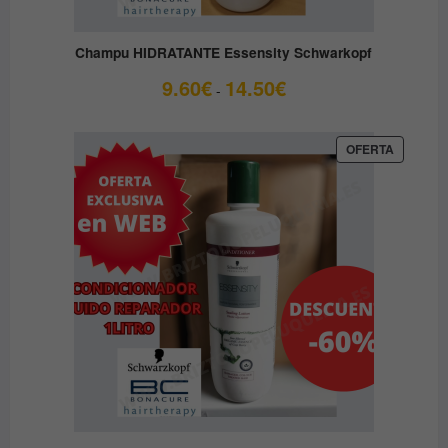
Champu HIDRATANTE Essensity Schwarkopf
Rango
9.60
€
14.50
€
-
de
precios:
desde
PRODUC
OFERTA
EN
9.60€
OFERTA
hasta
14.50€