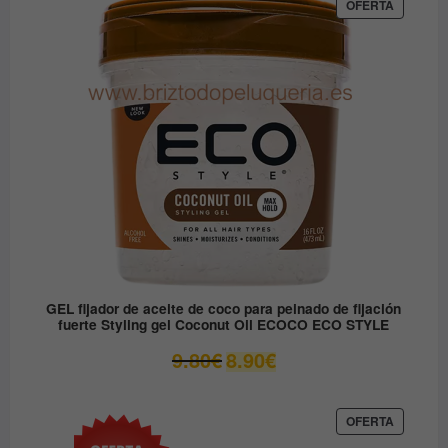
era:
es:
PRODUC
OFERTA
EN
12.30€.
6.15€.
OFERTA
GEL fijador de aceite de coco para peinado de fijación
fuerte Styling gel Coconut Oil ECOCO ECO STYLE
El
El
9.80
€
8.90
€
precio
precio
original
actual
era:
es:
PRODUC
OFERTA
EN
9.80€.
8.90€.