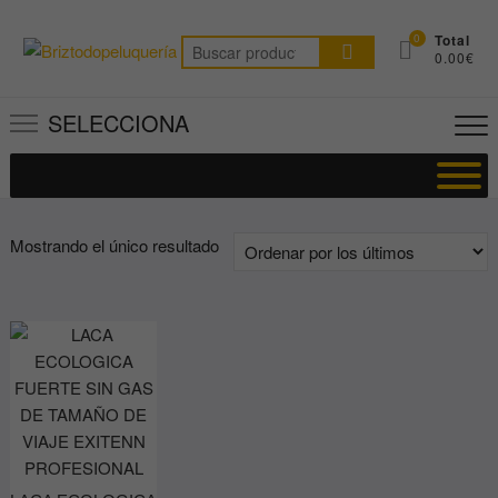
Saltar
al
0
Total
Buscar
0.00€
contenido
por:
SELECCIONA
Mostrando el único resultado