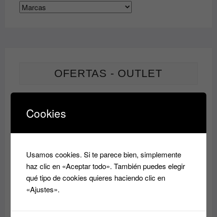
OFERTAS - OUTLET
PRODUCTO
OFERTA
Cookies
EN
Champu HIDRATANTE Essensity Schwarkopf
OFERTA
Rango
9.60
€
14.50
€
-
de
precios:
Usamos cookies. Si te parece bien, simplemente
desde
PRODUC
OFERTA
haz clic en «Aceptar todo». También puedes elegir
EN
9.60€
Acondicionador reparador Essensity Schwarzkopf
qué tipo de cookies quieres haciendo clic en
OFERTA
Sealing Lotion 1L: Reparación y Color
hasta
«Ajustes».
14.50€
El
El
37.00
€
14.80
€
precio
precio