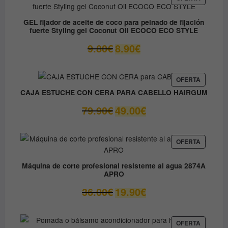
EN
12.30€.
6.15€.
OFERTA
GEL fijador de aceite de coco para peinado de fijación
fuerte Styling gel Coconut Oil ECOCO ECO STYLE
El
El
9.80
€
8.90
€
precio
precio
original
actual
era:
es:
PRODUC
OFERTA
EN
9.80€.
8.90€.
CAJA ESTUCHE CON CERA PARA CABELLO HAIRGUM
OFERTA
El
El
79.90
€
49.00
€
precio
precio
original
actual
era:
es:
PRODUC
OFERTA
EN
79.90€.
49.00€.
OFERTA
Máquina de corte profesional resistente al agua 2874A
APRO
El
El
36.00
€
19.90
€
precio
precio
original
actual
era:
es:
PRODUC
OFERTA