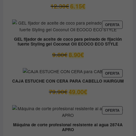
El
El
12.30
€
6.15
€
precio
precio
original
actual
era:
es:
PRODUC
OFERTA
EN
12.30€.
6.15€.
OFERTA
GEL fijador de aceite de coco para peinado de fijación
fuerte Styling gel Coconut Oil ECOCO ECO STYLE
El
El
9.80
€
8.90
€
precio
precio
original
actual
era:
es:
PRODUC
OFERTA
EN
9.80€.
8.90€.
CAJA ESTUCHE CON CERA PARA CABELLO HAIRGUM
OFERTA
El
El
79.90
€
49.00
€
precio
precio
original
actual
era:
es:
PRODUC
OFERTA
EN
79.90€.
49.00€.
OFERTA
Máquina de corte profesional resistente al agua 2874A
APRO