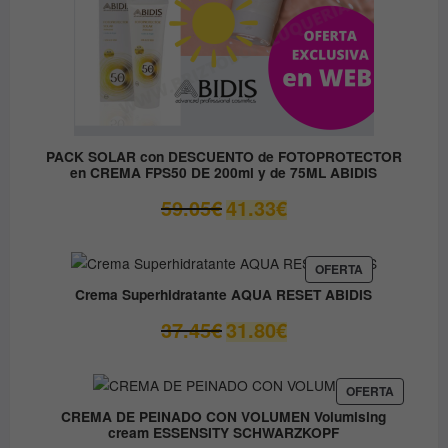
PACK SOLAR con DESCUENTO de FOTOPROTECTOR
en CREMA FPS50 DE 200ml y de 75ML ABIDIS
El
El
59.05
€
41.33
€
precio
precio
original
actual
era:
es:
PRODUCTO
OFERTA
EN
59.05€.
41.33€.
Crema Superhidratante AQUA RESET ABIDIS
OFERTA
El
El
37.45
€
31.80
€
precio
precio
original
actual
era:
es:
PRODUC
OFERTA
EN
37.45€.
31.80€.
CREMA DE PEINADO CON VOLUMEN Volumising
OFERTA
cream ESSENSITY SCHWARZKOPF