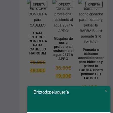
9.80€.
es:
PRODUCTO
PRODUCTO
PRODUC
OFERTA
OFERTA
OFERTA
EN
EN
EN
8.90€.
OFERTA
OFERTA
OFERTA
CAJA
ESTUCHE
Máquina de
CON CERA
corte
PARA
profesional
CABELLO
Pomada o
resistente al
HAIRGUM
bálsamo
agua 2874A
acondicionador
APRO
El
79.90
€
para hidratar y
peinar la
precio
El
36.00
€
El
49.00
€
BARBA Beard
original
precio
pomade SIR
precio
El
19.90
€
era:
original
FAUSTO
actual
precio
79.90€.
era:
es:
actual
El
13.10
€
36.00€.
49.00€.
es:
precio
Briztodopeluquería
El
6.55
€
19.90€.
original
precio
era:
actual
13.10€.
es: