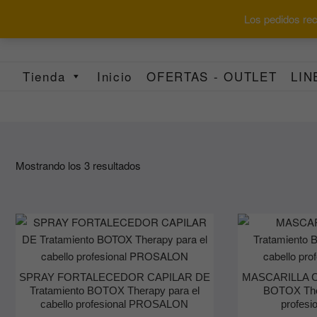
Saltar
Los pedidos reci
al
contenido
Tienda
Inicio
OFERTAS - OUTLET
LIN
Ordenado
Mostrando los 3 resultados
por
los
últimos
SPRAY FORTALECEDOR CAPILAR DE
MASCARILLA CA
Tratamiento BOTOX Therapy para el
BOTOX Ther
cabello profesional PROSALON
profes