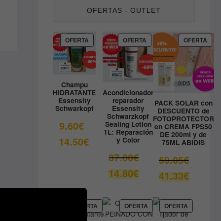
OFERTAS - OUTLET
PRODUCTO
PRODUCTO
PRO
OFERTA
OFERTA
OFERTA
EN
EN
EN
OFERTA
OFERTA
OFE
Champu
HIDRATANTE
Acondicionador
Essensity
reparador
PACK SOLAR con
Schwarkopf
Essensity
DESCUENTO de
Schwarzkopf
FOTOPROTECTOR
9.60
€
Sealing Lotion
en CREMA FPS50
-
1L: Reparación
DE 200ml y de
Rango
14.50
€
y Color
75ML ABIDIS
de
El
37.00
€
El
59.05
€
precios:
precio
precio
El
14.80
€
desde
El
41.33
€
original
original
precio
9.60€
precio
era:
era:
actual
hasta
actual
37.00€.
59.05€.
es:
14.50€
es:
PRODUCTO
PRODUCTO
PRODUCT
OFERTA
OFERTA
OFERTA
14.80€.
EN
EN
EN
41.33€.