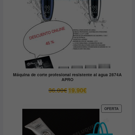
Máquina de corte profesional resistente al agua 2874A
APRO
El
El
36.00
€
19.90
€
precio
precio
original
actual
era:
es:
PRODUC
OFERTA
EN
36.00€.
19.90€.
OFERTA