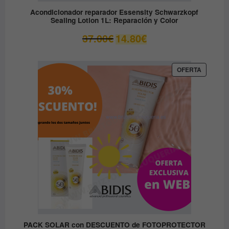
Acondicionador reparador Essensity Schwarzkopf
Sealing Lotion 1L: Reparación y Color
El
El
37.00
€
14.80
€
precio
precio
original
actual
era:
es:
PRODUC
OFERTA
EN
37.00€.
14.80€.
OFERTA
PACK SOLAR con DESCUENTO de FOTOPROTECTOR