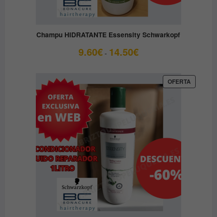
Champu HIDRATANTE Essensity Schwarkopf
Rango
9.60
€
14.50
€
-
de
precios:
desde
PRODUC
OFERTA
EN
9.60€
OFERTA
hasta
14.50€