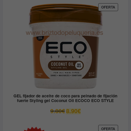
original
actual
era:
es:
PRODUC
OFERTA
EN
12.30€.
6.15€.
OFERTA
GEL fijador de aceite de coco para peinado de fijación
fuerte Styling gel Coconut Oil ECOCO ECO STYLE
El
El
9.80
€
8.90
€
precio
precio
original
actual
era:
es:
PRODUC
OFERTA