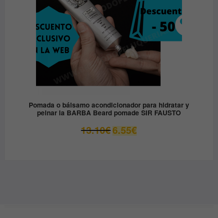
Pomada o bálsamo acondicionador para hidratar y
peinar la BARBA Beard pomade SIR FAUSTO
El
El
13.10
€
6.55
€
precio
precio
original
actual
era:
es:
13.10€.
6.55€.