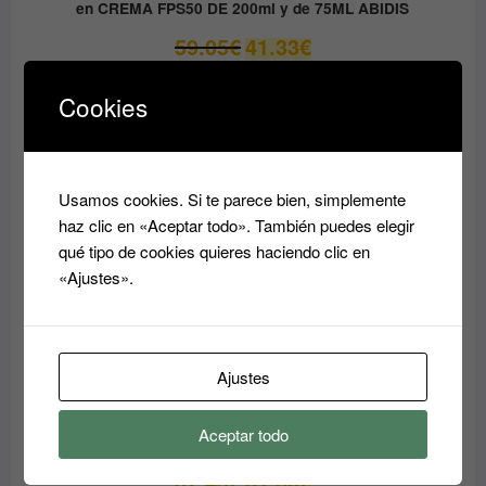
en CREMA FPS50 DE 200ml y de 75ML ABIDIS
El
El
59.05
€
41.33
€
precio
precio
original
actual
Cookies
era:
es:
PRODUCTO
OFERTA
EN
59.05€.
41.33€.
OFERTA
Usamos cookies. Si te parece bien, simplemente
haz clic en «Aceptar todo». También puedes elegir
qué tipo de cookies quieres haciendo clic en
«Ajustes».
Ajustes
Aceptar todo
Crema Superhidratante AQUA RESET ABIDIS
El
El
37.45
€
31.80
€