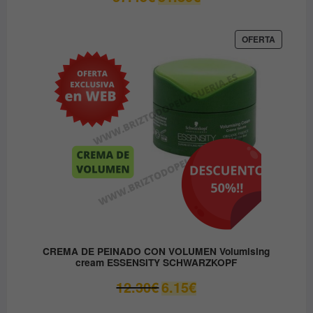
precio
precio
original
actual
era:
es:
PRODUC
OFERTA
EN
37.45€.
31.80€.
OFERTA
CREMA DE PEINADO CON VOLUMEN Volumising
cream ESSENSITY SCHWARZKOPF
El
El
12.30
€
6.15
€
precio
precio