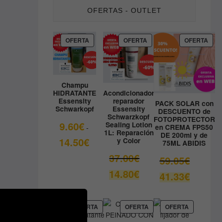
OFERTAS - OUTLET
PRODUCTO
PRODUCTO
PRO
OFERTA
OFERTA
OFERTA
EN
EN
EN
OFERTA
OFERTA
OFE
Champu
HIDRATANTE
Acondicionador
Essensity
reparador
PACK SOLAR con
Schwarkopf
Essensity
DESCUENTO de
Schwarzkopf
FOTOPROTECTOR
9.60
€
Sealing Lotion
en CREMA FPS50
-
1L: Reparación
DE 200ml y de
Rango
14.50
€
y Color
75ML ABIDIS
de
El
37.00
€
El
59.05
€
precios:
precio
precio
El
14.80
€
desde
El
41.33
€
original
original
precio
9.60€
precio
era:
era:
actual
hasta
actual
37.00€.
59.05€.
es:
14.50€
es:
PRODUCTO
PRODUCTO
PRODUCT
OFERTA
OFERTA
OFERTA
14.80€.
EN
EN
EN
41.33€.