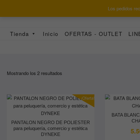
Saltar
Los pedidos reci
al
contenido
Tienda
Inicio
OFERTAS - OUTLET
LIN
Ordenado
Mostrando los 2 resultados
por
los
últimos
¡Oferta!
BATA BLANCA 
CH
PANTALON NEGRO DE POLIESTER
para peluquería, comercio y estética
5.5
DYNEKE