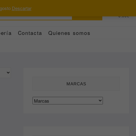
 agosto
Descartar
Buscar
0
Total
0.00€
por:
ería
Contacta
Quienes somos
MARCAS