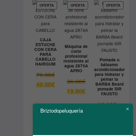
9.80€.
es:
PRODUCTO
PRODUCTO
PRODUC
OFERTA
OFERTA
OFERTA
EN
EN
EN
8.90€.
OFERTA
OFERTA
OFERTA
CAJA
ESTUCHE
Máquina de
CON CERA
corte
PARA
profesional
CABELLO
Pomada o
resistente al
HAIRGUM
bálsamo
agua 2874A
acondicionador
APRO
El
79.90
€
para hidratar y
peinar la
precio
El
36.00
€
El
49.00
€
BARBA Beard
original
precio
pomade SIR
precio
El
19.90
€
era:
original
FAUSTO
actual
precio
79.90€.
era:
es:
actual
El
13.10
€
36.00€.
49.00€.
es:
precio
Briztodopeluquería
El
6.55
€
19.90€.
original
precio
era:
actual
13.10€.
es: