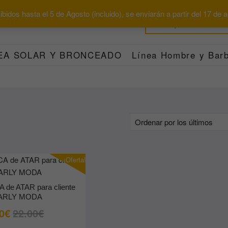
bidos hasta el 5 de Agosto (incluido), se enviarán a partir del 17 de
EA SOLAR Y BRONCEADO
Línea Hombre y Barb
¡Oferta!
de ATAR para cliente
ARLY MODA
El
El
0
€
22.00
€
precio
precio