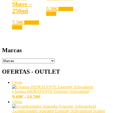
Shave –
5.50
€
Añadir al
250ml
carrito
7.50
€
Añadir al
carrito
Marcas
OFERTAS - OUTLET
Producto
Oferta
en
oferta
Champu HIDRATANTE Essensity Schwarkopf
Rango
9.60
€
14.50
€
-
de
Producto
Oferta
precios:
en
desde
oferta
Acondicionador reparador Essensity Schwarzkopf Sealing