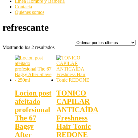
Línea Hombre y Barbería
Contacta
Quienes somos
refrescante
Ordenado
Mostrando los 2 resultados
por
los
últimos
Locion post
TONICO
afeitado
CAPILAR
profesional
ANTICAÍDA
The 67
Freshness
Bagsy
Hair Tonic
After
REDONE