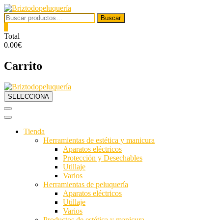
Saltar
al
Buscar
Buscar
contenido
por:
0
Total
0.00€
Carrito
SELECCIONA
Tienda
Herramientas de estética y manicura
Aparatos eléctricos
Protección y Desechables
Utillaje
Varios
Herramientas de peluquería
Aparatos eléctricos
Utillaje
Varios
Necesarias
Productos de estética y manicura