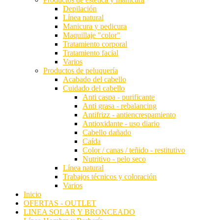
Depilación
Estas
Línea natural
cookies no
Manicura y pedicura
son
Maquillaje "color"
opcionales.
Tratamiento corporal
Son
Tratamiento facial
necesarias
Varios
para que
Productos de peluquería
funcione la
Acabado del cabello
web.
Cuidado del cabello
Anti caspa - purificante
Anti grasa - rebalancing
Estadísticas
Antifrizz - antiencrespamiento
Para que
Antioxidante - uso diario
podamos
Cabello dañado
mejorar la
Caída
funcionalidad
Color / canas / teñido - restitutivo
y estructura
Nutritivo - pelo seco
de la web, en
Línea natural
base a cómo
Trabajos técnicos y coloración
se usa la
Varios
web.
Inicio
OFERTAS - OUTLET
LINEA SOLAR Y BRONCEADO