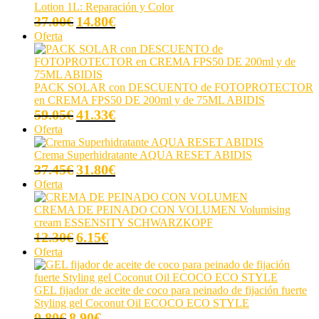
9.60€
Lotion 1L: Reparación y Color
hasta
El
El
37.00
€
14.80
€
14.50€
precio
precio
Producto
Oferta
original
actual
en
era:
es:
oferta
37.00€.
14.80€.
PACK SOLAR con DESCUENTO de FOTOPROTECTOR
en CREMA FPS50 DE 200ml y de 75ML ABIDIS
El
El
59.05
€
41.33
€
precio
precio
Producto
Oferta
original
actual
en
era:
es:
oferta
Crema Superhidratante AQUA RESET ABIDIS
59.05€.
41.33€.
El
El
37.45
€
31.80
€
precio
precio
Producto
Oferta
original
actual
en
era:
es:
oferta
CREMA DE PEINADO CON VOLUMEN Volumising
37.45€.
31.80€.
cream ESSENSITY SCHWARZKOPF
El
El
12.30
€
6.15
€
precio
precio
Producto
Oferta
original
actual
en
era:
es:
oferta
12.30€.
6.15€.
GEL fijador de aceite de coco para peinado de fijación fuerte
Styling gel Coconut Oil ECOCO ECO STYLE
El
El
9.80
€
8.90
€