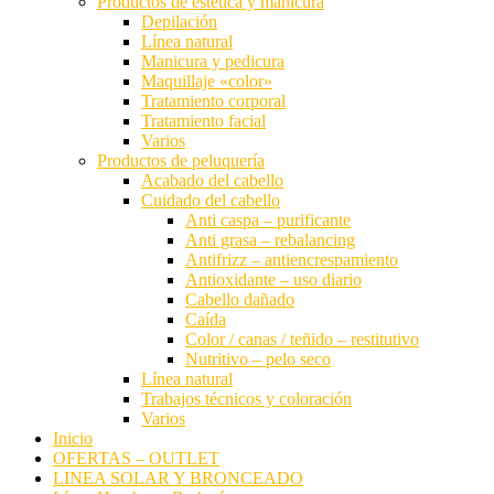
Productos de estética y manicura
ofertas
Depilación
personalizados.
Línea natural
Manicura y pedicura
Maquillaje «color»
Tratamiento corporal
Tratamiento facial
Varios
Productos de peluquería
Acabado del cabello
Cuidado del cabello
Anti caspa – purificante
Anti grasa – rebalancing
Antifrizz – antiencrespamiento
Antioxidante – uso diario
Cabello dañado
Caída
Color / canas / teñido – restitutivo
Nutritivo – pelo seco
Línea natural
Trabajos técnicos y coloración
Varios
Inicio
OFERTAS – OUTLET
LINEA SOLAR Y BRONCEADO