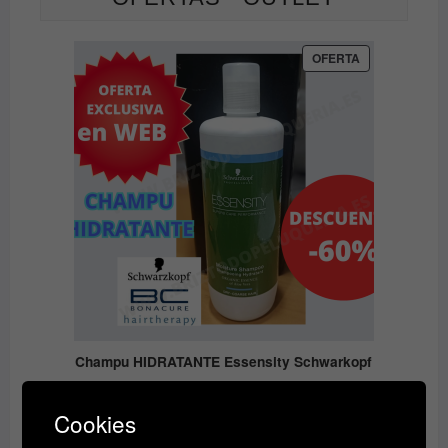
PRODUCTO
OFERTA
EN
OFERTA
Champu HIDRATANTE Essensity Schwarkopf
Rango
9.60
€
14.50
€
-
de
Cookies
precios: