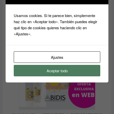
desde
PRODUC
OFERTA
EN
9.60€
Acondicionador reparador Essensity Schwarzkopf
OFERTA
Sealing Lotion 1L: Reparación y Color
hasta
Usamos cookies. Si te parece bien, simplemente
14.50€
El
El
37.00
€
14.80
€
haz clic en «Aceptar todo». También puedes elegir
precio
precio
qué tipo de cookies quieres haciendo clic en
original
actual
«Ajustes».
era:
es:
PRODUC
OFERTA
EN
37.00€.
14.80€.
OFERTA
Ajustes
Aceptar todo