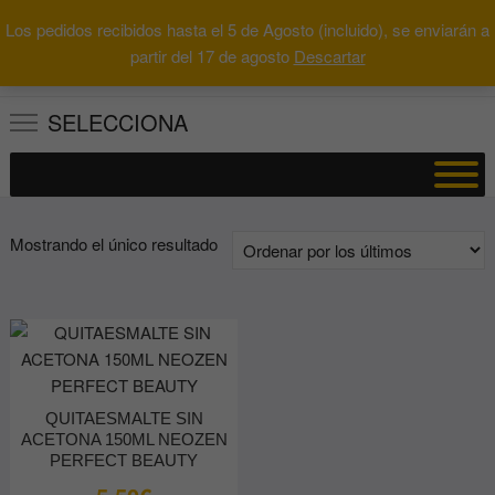
Saltar
Los pedidos recibidos hasta el 5 de Agosto (incluido), se enviarán a
al
0
Total
Buscar
partir del 17 de agosto
Descartar
0.00€
contenido
por:
SELECCIONA
Mostrando el único resultado
QUITAESMALTE SIN
ACETONA 150ML NEOZEN
PERFECT BEAUTY