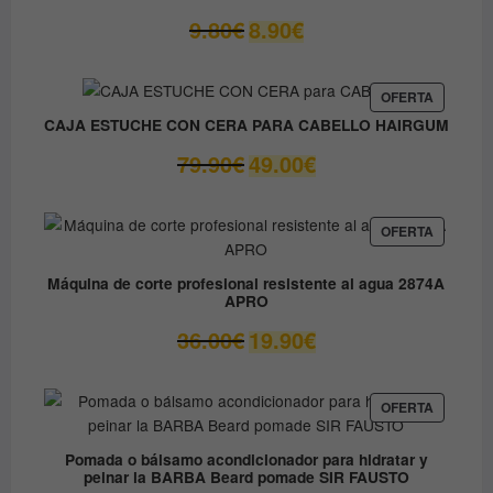
El
El
9.80
€
8.90
€
precio
precio
original
actual
era:
es:
PRODUC
OFERTA
EN
9.80€.
8.90€.
CAJA ESTUCHE CON CERA PARA CABELLO HAIRGUM
OFERTA
El
El
79.90
€
49.00
€
precio
precio
original
actual
era:
es:
PRODUC
OFERTA
EN
79.90€.
49.00€.
OFERTA
Máquina de corte profesional resistente al agua 2874A
APRO
El
El
36.00
€
19.90
€
precio
precio
original
actual
era:
es:
PRODUC
OFERTA
EN
36.00€.
19.90€.
OFERTA
Pomada o bálsamo acondicionador para hidratar y
peinar la BARBA Beard pomade SIR FAUSTO