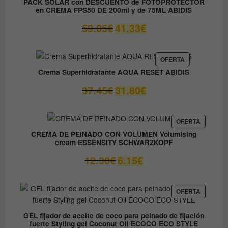
PACK SOLAR con DESCUENTO de FOTOPROTECTOR
en CREMA FPS50 DE 200ml y de 75ML ABIDIS
El
El
59.05
€
41.33
€
precio
precio
original
actual
era:
es:
PRODUCTO
OFERTA
EN
59.05€.
41.33€.
Crema Superhidratante AQUA RESET ABIDIS
OFERTA
El
El
37.45
€
31.80
€
precio
precio
original
actual
era:
es:
PRODUC
OFERTA
EN
37.45€.
31.80€.
CREMA DE PEINADO CON VOLUMEN Volumising
OFERTA
cream ESSENSITY SCHWARZKOPF
El
El
12.30
€
6.15
€
precio
precio
original
actual
era:
es:
PRODUC
OFERTA
EN
12.30€.
6.15€.
OFERTA
GEL fijador de aceite de coco para peinado de fijación
fuerte Styling gel Coconut Oil ECOCO ECO STYLE