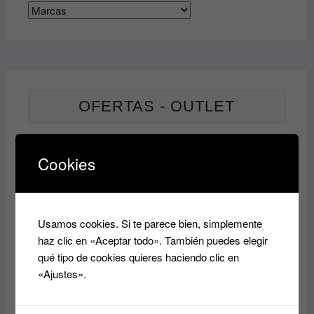
OFERTAS - OUTLET
PRODUCTO
OFERTA
Cookies
EN
Champu HIDRATANTE Essensity Schwarkopf
OFERTA
Rango
9.60
€
14.50
€
-
de
precios:
Usamos cookies. Si te parece bien, simplemente
desde
PRODUC
OFERTA
haz clic en «Aceptar todo». También puedes elegir
EN
9.60€
Acondicionador reparador Essensity Schwarzkopf
qué tipo de cookies quieres haciendo clic en
OFERTA
Sealing Lotion 1L: Reparación y Color
hasta
«Ajustes».
14.50€
El
El
37.00
€
14.80
€
precio
precio