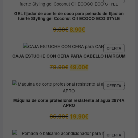
EN
12.30€.
6.15€.
OFERTA
GEL fijador de aceite de coco para peinado de fijación
fuerte Styling gel Coconut Oil ECOCO ECO STYLE
El
El
9.80
€
8.90
€
precio
precio
original
actual
era:
es:
PRODUC
OFERTA
EN
9.80€.
8.90€.
CAJA ESTUCHE CON CERA PARA CABELLO HAIRGUM
OFERTA
El
El
79.90
€
49.00
€
precio
precio
original
actual
era:
es:
PRODUC
OFERTA
EN
79.90€.
49.00€.
OFERTA
Máquina de corte profesional resistente al agua 2874A
APRO
El
El
36.00
€
19.90
€
precio
precio
original
actual
era:
es:
PRODUC
OFERTA