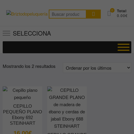
Saltar
al
0
Total
Buscar
0.00€
contenido
por:
SELECCIONA
Ordenado
Mostrando los 2 resultados
por
los
últimos
CEPILLO
PEQUEÑO PLANO
Ebony 692
STEINHART
16.00
€