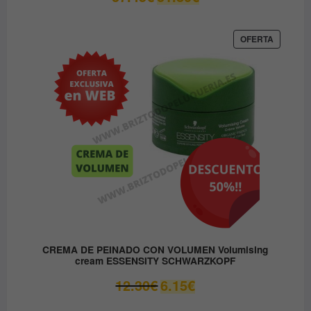
precio
precio
original
actual
era:
es:
PRODUC
OFERTA
EN
37.45€.
31.80€.
OFERTA
CREMA DE PEINADO CON VOLUMEN Volumising
cream ESSENSITY SCHWARZKOPF
El
El
12.30
€
6.15
€
precio
precio