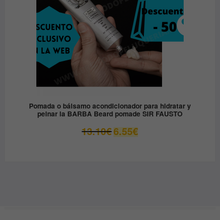
Pomada o bálsamo acondicionador para hidratar y
peinar la BARBA Beard pomade SIR FAUSTO
El
El
13.10
€
6.55
€
precio
precio
original
actual
era:
es:
13.10€.
6.55€.