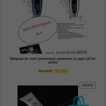
Máquina de corte profesional resistente al agua 2874A
APRO
El
El
36.00
€
19.90
€
precio
precio
original
actual
era:
es:
PRODUC
OFERTA
EN
36.00€.
19.90€.
OFERTA