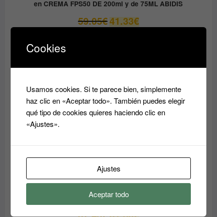
en CREMA FPS50 DE 200ml y de 75ML ABIDIS
El
El
59.05
€
41.33
€
precio
precio
original
actual
Cookies
era:
es:
PRODUCTO
OFERTA
EN
59.05€.
41.33€.
OFERTA
Usamos cookies. Si te parece bien, simplemente
haz clic en «Aceptar todo». También puedes elegir
qué tipo de cookies quieres haciendo clic en
«Ajustes».
Ajustes
Aceptar todo
Crema Superhidratante AQUA RESET ABIDIS
El
El
37.45
€
31.80
€