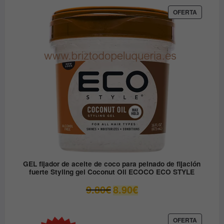
original
actual
era:
es:
PRODUC
OFERTA
EN
12.30€.
6.15€.
OFERTA
GEL fijador de aceite de coco para peinado de fijación
fuerte Styling gel Coconut Oil ECOCO ECO STYLE
El
El
9.80
€
8.90
€
precio
precio
original
actual
era:
es:
PRODUC
OFERTA