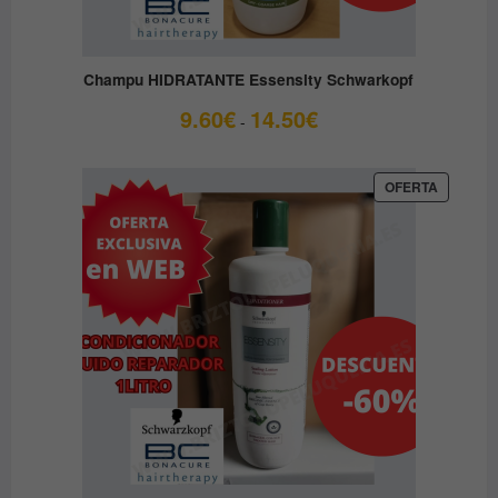
Champu HIDRATANTE Essensity Schwarkopf
Rango
9.60
€
14.50
€
-
de
precios:
desde
PRODUC
OFERTA
EN
9.60€
OFERTA
hasta
14.50€