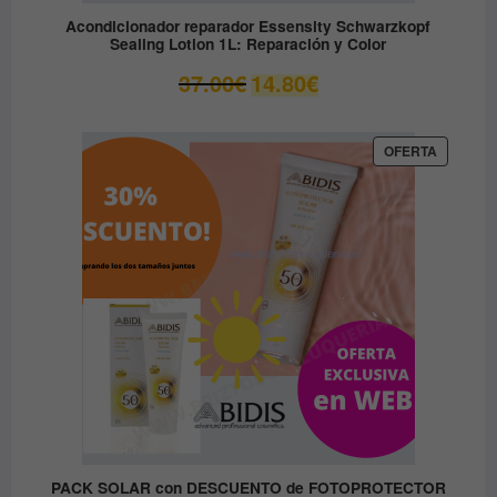
Acondicionador reparador Essensity Schwarzkopf
Sealing Lotion 1L: Reparación y Color
El
El
37.00
€
14.80
€
precio
precio
original
actual
era:
es:
PRODUC
OFERTA
EN
37.00€.
14.80€.
OFERTA
PACK SOLAR con DESCUENTO de FOTOPROTECTOR