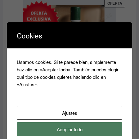
desde
PRODUC
OFERTA
EN
9.60€
OFERTA
hasta
14.50€
Cookies
Usamos cookies. Si te parece bien, simplemente
haz clic en «Aceptar todo». También puedes elegir
qué tipo de cookies quieres haciendo clic en
«Ajustes».
Acondicionador reparador Essensity Schwarzkopf
Sealing Lotion 1L: Reparación y Color
El
El
37.00
€
14.80
€
Ajustes
precio
precio
original
actual
Aceptar todo
era:
es:
PRODUC
OFERTA
EN
37.00€.
14.80€.