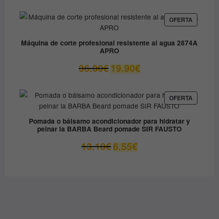
original
actual
era:
es:
PRODUC
OFERTA
EN
79.90€.
49.00€.
OFERTA
Máquina de corte profesional resistente al agua 2874A
APRO
El
El
36.00
€
19.90
€
precio
precio
original
actual
era:
es:
PRODUC
OFERTA
EN
36.00€.
19.90€.
OFERTA
Pomada o bálsamo acondicionador para hidratar y
peinar la BARBA Beard pomade SIR FAUSTO
El
El
13.10
€
6.55
€
precio
precio
original
actual
era:
es:
13.10€.
6.55€.