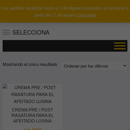
Saltar
Los pedidos recibidos hasta el 5 de Agosto (incluido), se enviarán a
al
0
Total
Buscar
partir del 17 de agosto
Descartar
0.00€
contenido
por:
SELECCIONA
Mostrando el único resultado
CREMA PRE / POST
RASATURA PARA EL
AFEITADO LUXINA