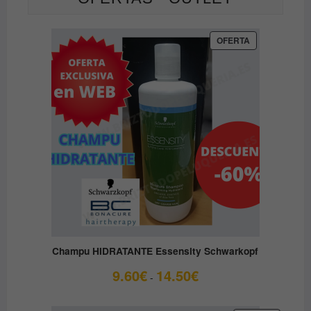
PRODUCTO
OFERTA
EN
OFERTA
Champu HIDRATANTE Essensity Schwarkopf
Rango
9.60
€
14.50
€
-
de
precios: