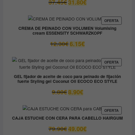
El
El
37.45
€
31.80
€
precio
precio
original
actual
era:
es:
PRODUC
OFERTA
EN
37.45€.
31.80€.
CREMA DE PEINADO CON VOLUMEN Volumising
OFERTA
cream ESSENSITY SCHWARZKOPF
El
El
12.30
€
6.15
€
precio
precio
original
actual
era:
es:
PRODUC
OFERTA
EN
12.30€.
6.15€.
OFERTA
GEL fijador de aceite de coco para peinado de fijación
fuerte Styling gel Coconut Oil ECOCO ECO STYLE
El
El
9.80
€
8.90
€
precio
precio
original
actual
era:
es:
PRODUC
OFERTA
EN
9.80€.
8.90€.
CAJA ESTUCHE CON CERA PARA CABELLO HAIRGUM
OFERTA
El
El
79.90
€
49.00
€
precio
precio