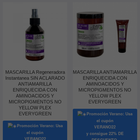
Las
opciones
se
pueden
elegir
en
la
página
de
producto
MASCARILLA Regeneradora
MASCARILLA ANTIAMARILLA
Instantanea SIN ACLARADO
ENRIQUECIDA CON
ANTIAMARILLA
AMINOACIDOS Y
ENRIQUECIDA CON
MICROPIGMENTOS NO
AMINOACIDOS Y
YELLOW PLEX
MICROPIGMENTOS NO
EVERYGREEN
YELLOW PLEX
Promoción Verano: Usa
EVERYGREEN
el cupón
Promoción Verano: Usa
VERANO22
el cupón
y consigue
22% DE
VERANO22
DESCUENTO