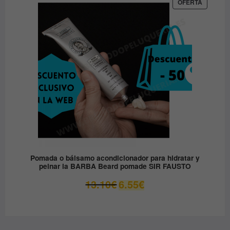
era:
es:
PRODUC
OFERTA
EN
36.00€.
19.90€.
OFERTA
Pomada o bálsamo acondicionador para hidratar y
peinar la BARBA Beard pomade SIR FAUSTO
El
El
13.10
€
6.55
€
precio
precio
original
actual
era:
es:
13.10€.
6.55€.