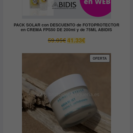
PACK SOLAR con DESCUENTO de FOTOPROTECTOR
en CREMA FPS50 DE 200ml y de 75ML ABIDIS
El
El
59.05
€
41.33
€
precio
precio
original
actual
era:
es:
PRODUCTO
OFERTA
EN
59.05€.
41.33€.
OFERTA