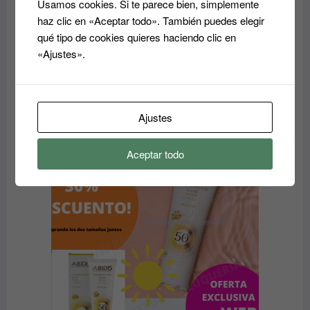
Usamos cookies. Si te parece bien, simplemente
haz clic en «Aceptar todo». También puedes elegir
qué tipo de cookies quieres haciendo clic en
«Ajustes».
Acondicionador reparador Essensity Schwarzkopf
Sealing Lotion 1L: Reparación y Color
El
El
37.00
€
14.80
€
Ajustes
precio
precio
original
actual
Aceptar todo
era:
es:
PRODUC
OFERTA
EN
37.00€.
14.80€.
OFERTA