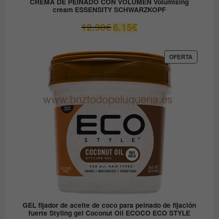
CREMA DE PEINADO CON VOLUMEN Volumising
cream ESSENSITY SCHWARZKOPF
El
El
12.30
€
6.15
€
precio
precio
original
actual
era:
es:
PRODUC
OFERTA
EN
12.30€.
6.15€.
OFERTA
GEL fijador de aceite de coco para peinado de fijación
fuerte Styling gel Coconut Oil ECOCO ECO STYLE