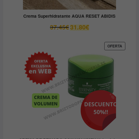
Crema Superhidratante AQUA RESET ABIDIS
El
El
37.45
€
31.80
€
precio
precio
original
actual
era:
es:
PRODUC
OFERTA
EN
37.45€.
31.80€.
OFERTA