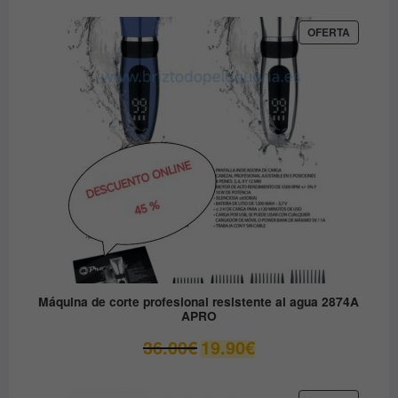
original
actual
era:
es:
PRODUC
OFERTA
EN
79.90€.
49.00€.
OFERTA
Máquina de corte profesional resistente al agua 2874A
APRO
El
El
36.00
€
19.90
€
precio
precio
original
actual