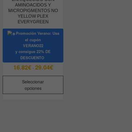
AMINOACIDOS Y
MICROPIGMENTOS NO
YELLOW PLEX
EVERYGREEN
Promoción Verano: Usa
el cupón
VERANO22
y consigue
22% DE
DESCUENTO
Rango
16.82
€
29.04
€
-
de
Este
precios:
Seleccionar
producto
desde
opciones
tiene
16.82€
múltiples
hasta
variantes.
29.04€
Las
opciones
se