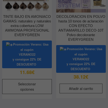
TINTE BAJO EN AMONIACO
DECOLORACION EN POLVO
GAMAS: naturales y naturales
hasta 10 tonos de aclaración
extra cobertura LOW
CON EFECTO
AMMONIA PROFESIONAL
ANTIAMARILLO DECO-10T
EVERYGREEN
Polvo decolorante
EVERYGREEN
Promoción Verano: Usa
Promoción Verano: Usa
el cupón
el cupón
VERANO22
VERANO22
y consigue
22% DE
y consigue
22% DE
DESCUENTO
DESCUENTO
11.68
€
38.12
€
Este
Seleccionar
producto
Añadir al carrito
opciones
tiene
múltiples
variantes.