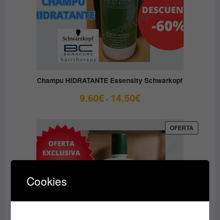
Champu HIDRATANTE Essensity Schwarkopf
Rango
9.60
€
14.50
€
-
de
precios:
desde
PRODUC
OFERTA
EN
9.60€
OFERTA
hasta
14.50€
Cookies