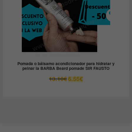
Pomada o bálsamo acondicionador para hidratar y
peinar la BARBA Beard pomade SIR FAUSTO
El
El
13.10
€
6.55
€
precio
precio
original
actual
era:
es:
13.10€.
6.55€.