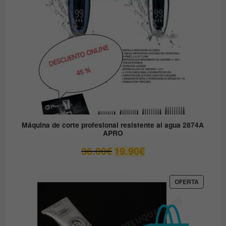
Máquina de corte profesional resistente al agua 2874A
APRO
El
El
36.00
€
19.90
€
precio
precio
original
actual
era:
es:
PRODUC
OFERTA
EN
36.00€.
19.90€.
OFERTA