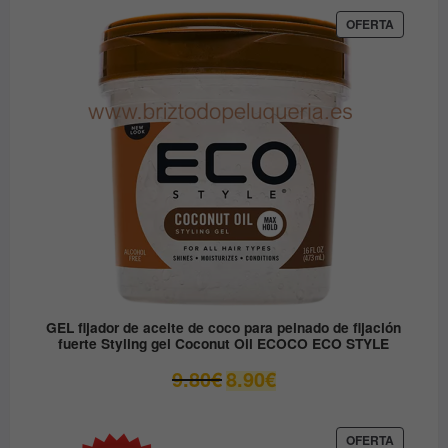
original
actual
era:
es:
PRODUC
OFERTA
EN
12.30€.
6.15€.
OFERTA
GEL fijador de aceite de coco para peinado de fijación
fuerte Styling gel Coconut Oil ECOCO ECO STYLE
El
El
9.80
€
8.90
€
precio
precio
original
actual
era:
es:
PRODUC
OFERTA