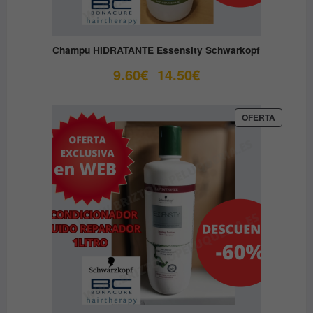
Champu HIDRATANTE Essensity Schwarkopf
Rango
9.60
€
14.50
€
-
de
precios:
desde
PRODUC
OFERTA
EN
9.60€
OFERTA
hasta
14.50€