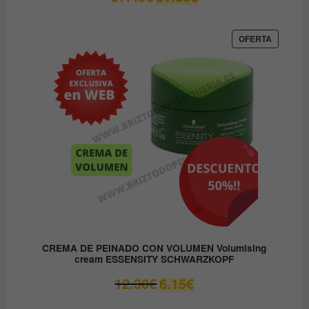
precio
precio
original
actual
era:
es:
PRODUC
OFERTA
EN
37.45€.
31.80€.
OFERTA
CREMA DE PEINADO CON VOLUMEN Volumising
cream ESSENSITY SCHWARZKOPF
El
El
12.30
€
6.15
€
precio
precio