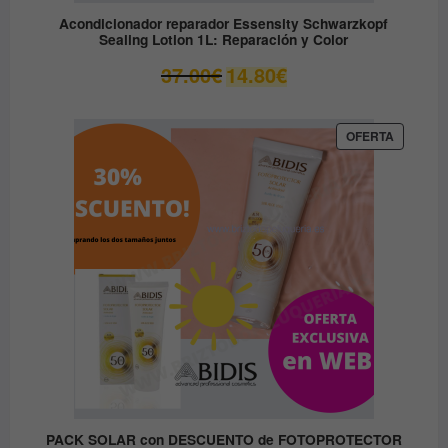
Acondicionador reparador Essensity Schwarzkopf
Sealing Lotion 1L: Reparación y Color
El
El
37.00
€
14.80
€
precio
precio
original
actual
era:
es:
PRODUC
OFERTA
EN
37.00€.
14.80€.
OFERTA
PACK SOLAR con DESCUENTO de FOTOPROTECTOR