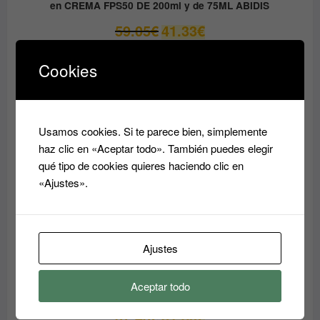
en CREMA FPS50 DE 200ml y de 75ML ABIDIS
El
El
59.05
€
41.33
€
precio
precio
original
actual
Cookies
era:
es:
PRODUCTO
OFERTA
EN
59.05€.
41.33€.
OFERTA
Usamos cookies. Si te parece bien, simplemente
haz clic en «Aceptar todo». También puedes elegir
qué tipo de cookies quieres haciendo clic en
«Ajustes».
Ajustes
Aceptar todo
Crema Superhidratante AQUA RESET ABIDIS
El
El
37.45
€
31.80
€