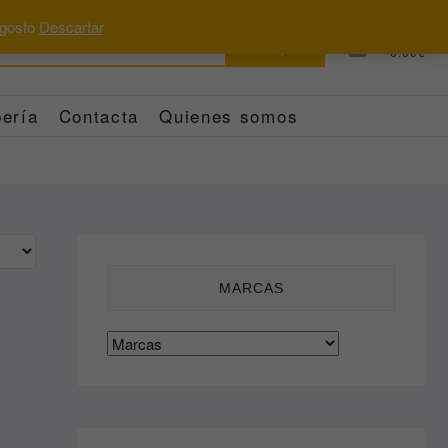
 agosto
Descartar
Buscar
0
Total
0.00€
por:
ería
Contacta
Quienes somos
MARCAS