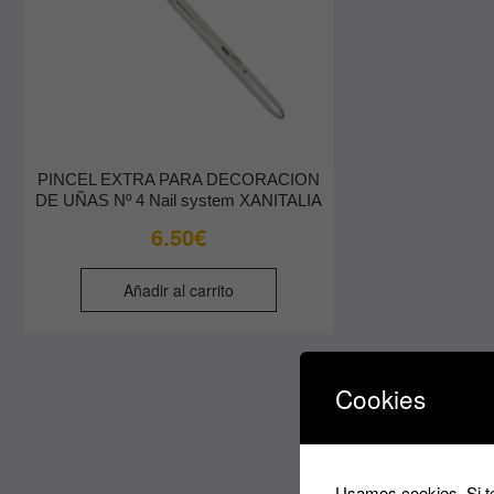
PINCEL EXTRA PARA DECORACION
DE UÑAS Nº 4 Nail system XANITALIA
6.50
€
Añadir al carrito
Cookies
Usamos cookies. Si te