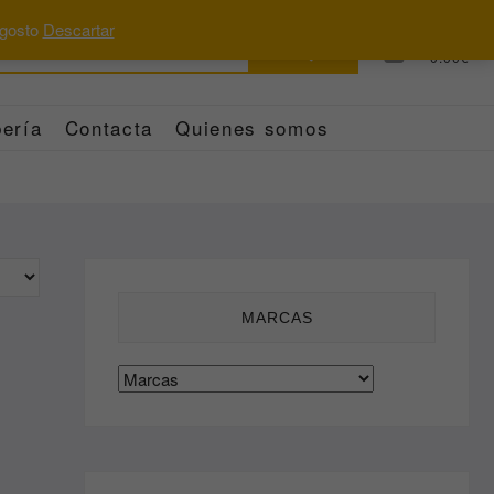
 agosto
Descartar
Buscar
0
Total
0.00€
por:
ería
Contacta
Quienes somos
MARCAS