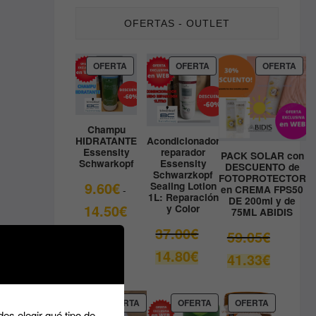
OFERTAS - OUTLET
PRODUCTO
PRODUCTO
PRO
OFERTA
OFERTA
OFERTA
EN
EN
EN
OFERTA
OFERTA
OFE
Champu
HIDRATANTE
Acondicionador
Essensity
reparador
PACK SOLAR con
Schwarkopf
Essensity
DESCUENTO de
Schwarzkopf
FOTOPROTECTOR
9.60
€
Sealing Lotion
en CREMA FPS50
-
1L: Reparación
DE 200ml y de
Rango
14.50
€
y Color
75ML ABIDIS
de
El
37.00
€
El
59.05
€
precios:
precio
precio
El
14.80
€
desde
El
41.33
€
original
original
precio
9.60€
precio
era:
era:
actual
hasta
actual
37.00€.
59.05€.
es:
14.50€
es:
PRODUCTO
PRODUCTO
PRODUCT
OFERTA
OFERTA
OFERTA
14.80€.
es elegir qué tipo de
EN
EN
EN