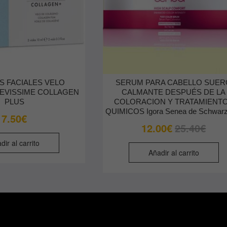
S FACIALES VELO
SERUM PARA CABELLO SUER
EVISSIME COLLAGEN
CALMANTE DESPUÉS DE LA
PLUS
COLORACION Y TRATAMIENT
QUIMICOS Igora Senea de Schwarz
7.50
€
El
El
12.00
€
25.40
€
precio
precio
dir al carrito
origina
actual
Añadir al carrito
era:
es:
25.40€
12.00€