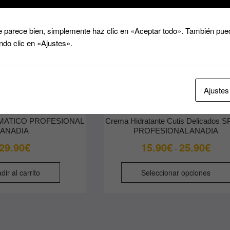
 parece bien, simplemente haz clic en «Aceptar todo». También pued
ndo clic en «Ajustes».
Ajustes
IMATICO PROFESIONAL
Crema Hidratante Cutis Delicados S
ANADIA
PROFESIONAL ANADIA
Rang
29.90
€
15.90
€
25.90
€
-
de
preci
dir al carrito
Seleccionar opciones
desd
15.90
hasta
25.90