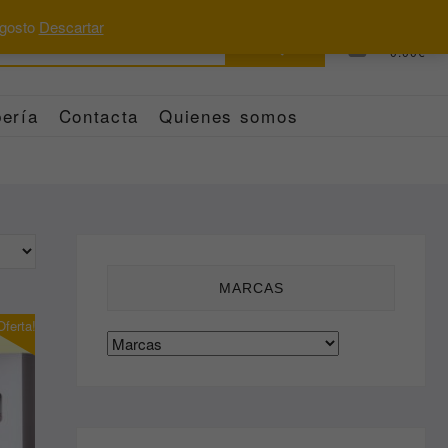
 agosto
Descartar
Buscar
0
Total
0.00€
por:
ería
Contacta
Quienes somos
MARCAS
Oferta!