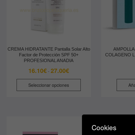
CREMA HIDRATANTE Pantalla Solar Alto
AMPOLLA
Factor de Protección SPF 50+
COLAGENO L
PROFESIONAL ANADIA
Rango
16.10
€
27.00
€
-
de
Este
precios:
Seleccionar opciones
Aña
producto
desde
tiene
16.10€
múltiples
hasta
variantes.
27.00€
Las
opciones
Cookies
se