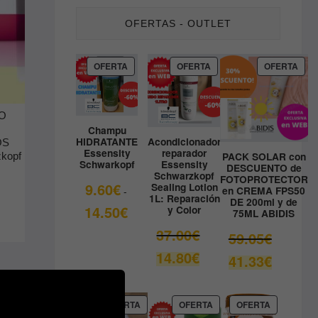
OFERTAS - OUTLET
PRODUCTO
PRODUCTO
PRO
OFERTA
OFERTA
OFERTA
EN
EN
EN
OFERTA
OFERTA
OFE
O
Champu
HIDRATANTE
Acondicionador
OS
Essensity
reparador
PACK SOLAR con
kopf
Schwarkopf
Essensity
DESCUENTO de
Schwarzkopf
FOTOPROTECTOR
9.60
€
Sealing Lotion
en CREMA FPS50
-
1L: Reparación
DE 200ml y de
Rango
14.50
€
l
y Color
75ML ABIDIS
de
El
37.00
€
El
59.05
€
precios:
.
.
precio
precio
El
14.80
€
desde
El
41.33
€
original
original
precio
9.60€
precio
era:
era:
actual
hasta
actual
37.00€.
59.05€.
es:
14.50€
es:
PRODUCTO
PRODUCTO
PRODUCT
OFERTA
OFERTA
OFERTA
14.80€.
EN
EN
EN