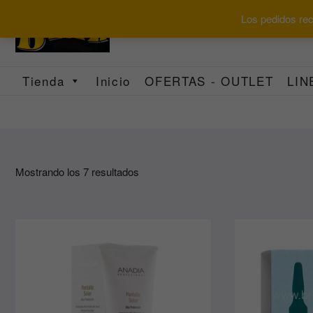
Saltar
Los pedidos reci
al
contenido
Tienda
Inicio
OFERTAS - OUTLET
LIN
Ordenado
Mostrando los 7 resultados
por
los
últimos