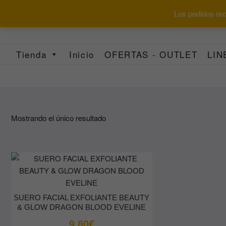
Saltar
Los pedidos reci
al
contenido
Tienda
Inicio
OFERTAS - OUTLET
LIN
Mostrando el único resultado
SUERO FACIAL EXFOLIANTE BEAUTY
& GLOW DRAGON BLOOD EVELINE
9.80
€