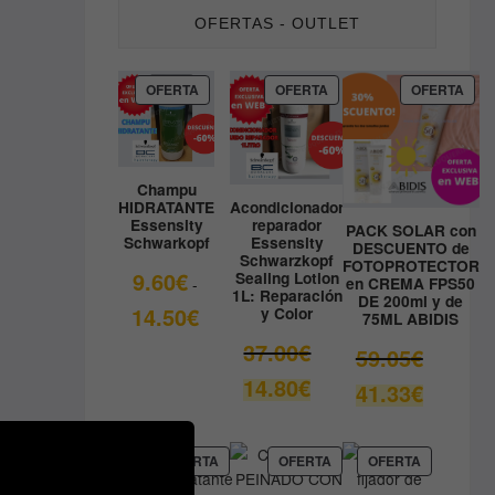
OFERTAS - OUTLET
PRODUCTO
PRODUCTO
PRO
OFERTA
OFERTA
OFERTA
EN
EN
EN
OFERTA
OFERTA
OFE
Champu
HIDRATANTE
Acondicionador
Essensity
reparador
PACK SOLAR con
Schwarkopf
Essensity
DESCUENTO de
Schwarzkopf
FOTOPROTECTOR
9.60
€
Sealing Lotion
en CREMA FPS50
-
1L: Reparación
DE 200ml y de
Rango
14.50
€
y Color
75ML ABIDIS
de
El
37.00
€
El
59.05
€
precios:
precio
precio
El
14.80
€
desde
El
41.33
€
original
original
precio
9.60€
precio
era:
era:
actual
hasta
actual
37.00€.
59.05€.
es:
14.50€
es:
PRODUCTO
PRODUCTO
PRODUCT
OFERTA
OFERTA
OFERTA
14.80€.
EN
EN
EN
41.33€.