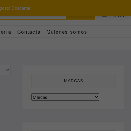
 agosto
Descartar
Buscar
0
Total
0.00€
por:
ería
Contacta
Quienes somos
MARCAS