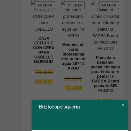
9.80€.
es:
PRODUCTO
PRODUCTO
PRODUC
OFERTA
OFERTA
OFERTA
EN
EN
EN
8.90€.
OFERTA
OFERTA
OFERTA
CAJA
ESTUCHE
Máquina de
CON CERA
corte
PARA
profesional
CABELLO
Pomada o
resistente al
HAIRGUM
bálsamo
agua 2874A
acondicionador
APRO
El
79.90
€
para hidratar y
peinar la
precio
El
36.00
€
El
49.00
€
BARBA Beard
original
precio
pomade SIR
precio
El
19.90
€
era:
original
FAUSTO
actual
precio
79.90€.
era:
es:
actual
El
13.10
€
36.00€.
49.00€.
es:
precio
Briztodopeluquería
El
6.55
€
19.90€.
original
precio
era:
actual
13.10€.
es: