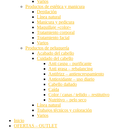
Varios
Productos de estética y manicura
Depilación
Línea natural
Manicura y pedicura
Maquillaje «color»
Tratamiento corporal
Tratamiento facial
Varios
Productos de peluquería
Acabado del cabello
Cuidado del cabello
Anti caspa – purificante
Anti grasa – rebalancing
Antifrizz – antiencrespamiento
Antioxidante – uso diario
Cabello dañado
Caída
Color / canas / teñido – restitutivo
Nutritivo – pelo seco
Línea natural
Trabajos técnicos y coloración
Varios
Inicio
OFERTAS – OUTLET