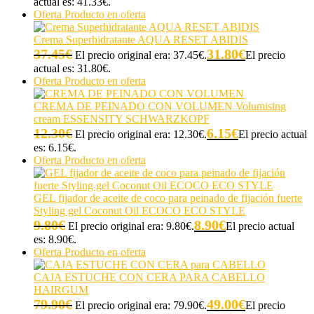
actual es: 41.33€.
Oferta
Producto en oferta
Crema Superhidratante AQUA RESET ABIDIS
37.45
€
31.80
€
El precio original era: 37.45€.
El precio
actual es: 31.80€.
Oferta
Producto en oferta
CREMA DE PEINADO CON VOLUMEN Volumising
cream ESSENSITY SCHWARZKOPF
12.30
€
6.15
€
El precio original era: 12.30€.
El precio actual
es: 6.15€.
Oferta
Producto en oferta
GEL fijador de aceite de coco para peinado de fijación fuerte
Styling gel Coconut Oil ECOCO ECO STYLE
9.80
€
8.90
€
El precio original era: 9.80€.
El precio actual
es: 8.90€.
Oferta
Producto en oferta
CAJA ESTUCHE CON CERA PARA CABELLO
HAIRGUM
79.90
€
49.00
€
El precio original era: 79.90€.
El precio