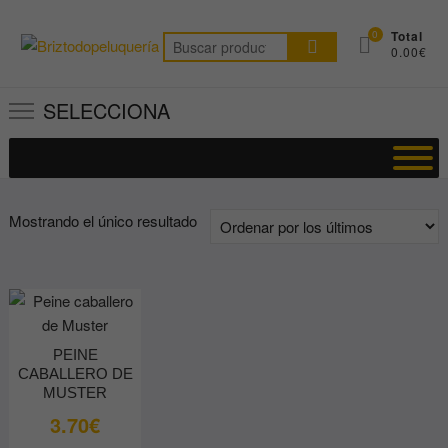
Saltar
al
0
Total
Buscar
0.00€
contenido
por:
SELECCIONA
Mostrando el único resultado
PEINE
CABALLERO DE
MUSTER
3.70
€