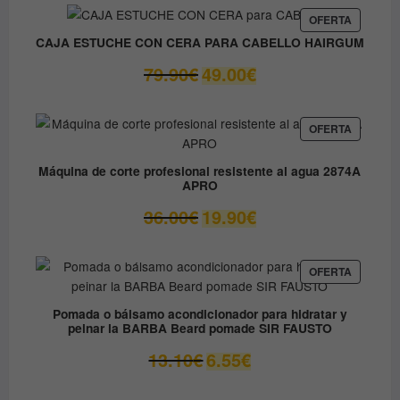
era:
es:
PRODUC
OFERTA
EN
9.80€.
8.90€.
CAJA ESTUCHE CON CERA PARA CABELLO HAIRGUM
OFERTA
El
El
79.90
€
49.00
€
precio
precio
original
actual
era:
es:
PRODUC
OFERTA
EN
79.90€.
49.00€.
OFERTA
Máquina de corte profesional resistente al agua 2874A
APRO
El
El
36.00
€
19.90
€
precio
precio
original
actual
era:
es:
PRODUC
OFERTA
EN
36.00€.
19.90€.
OFERTA
Pomada o bálsamo acondicionador para hidratar y
peinar la BARBA Beard pomade SIR FAUSTO
El
El
13.10
€
6.55
€
precio
precio
original
actual