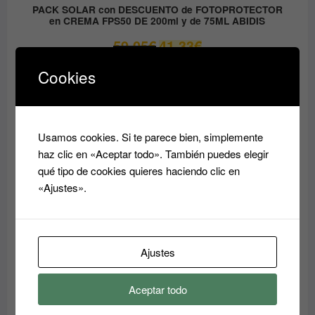
PACK SOLAR con DESCUENTO de FOTOPROTECTOR
en CREMA FPS50 DE 200ml y de 75ML ABIDIS
El
El
59.05
€
41.33
€
precio
precio
original
actual
Cookies
era:
es:
PRODUCTO
OFERTA
EN
59.05€.
41.33€.
OFERTA
Usamos cookies. Si te parece bien, simplemente
haz clic en «Aceptar todo». También puedes elegir
qué tipo de cookies quieres haciendo clic en
«Ajustes».
Ajustes
Aceptar todo
Crema Superhidratante AQUA RESET ABIDIS