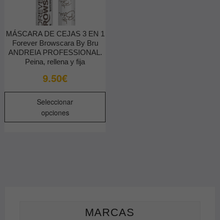
MÁSCARA DE CEJAS 3 EN 1
Forever Browscara By Bru
ANDREIA PROFESSIONAL.
Peina, rellena y fija
9.50
€
Este
Seleccionar
producto
opciones
tiene
múltiples
variantes.
Las
opciones
se
pueden
elegir
MARCAS
en