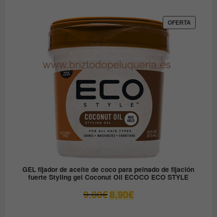
precio
precio
original
actual
era:
es:
PRODUC
OFERTA
EN
12.30€.
6.15€.
OFERTA
GEL fijador de aceite de coco para peinado de fijación
fuerte Styling gel Coconut Oil ECOCO ECO STYLE
El
El
9.80
€
8.90
€
precio
precio
original
actual