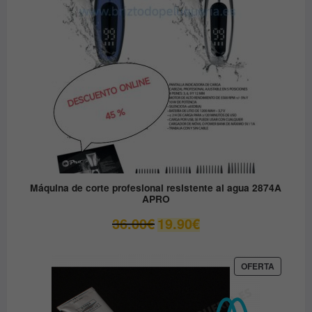
OFERTA
Máquina de corte profesional resistente al agua 2874A
APRO
El
El
36.00
€
19.90
€
precio
precio
original
actual
era:
es:
PRODUC
OFERTA
EN
36.00€.
19.90€.
OFERTA