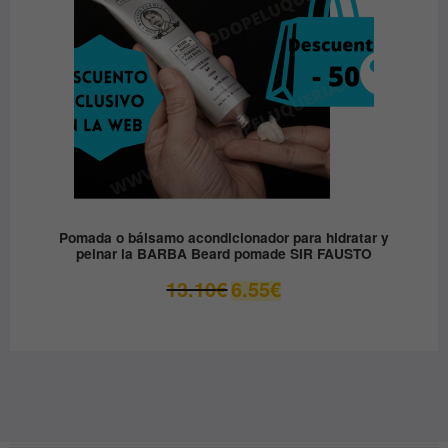
Pomada o bálsamo acondicionador para hidratar y
peinar la BARBA Beard pomade SIR FAUSTO
El
El
13.10
€
6.55
€
precio
precio
original
actual
era:
es:
13.10€.
6.55€.