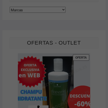
la
página
de
producto
OFERTAS - OUTLET
PRODUCTO
OFERTA
EN
OFERTA