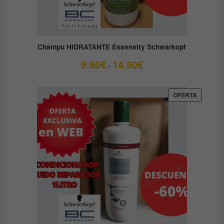
Champu HIDRATANTE Essensity Schwarkopf
Rango
9.60
€
14.50
€
-
de
precios:
desde
PRODUC
OFERTA
EN
9.60€
OFERTA
hasta
14.50€