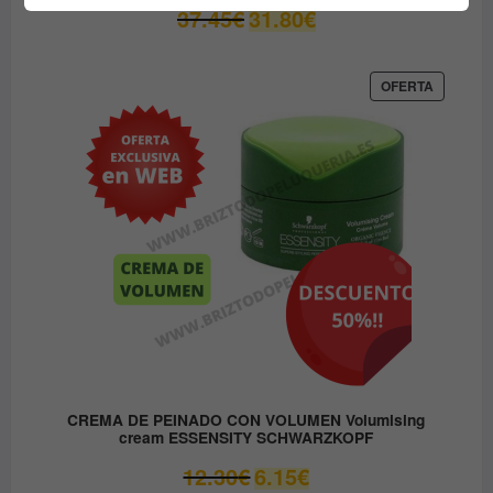
El
El
37.45
€
31.80
€
precio
precio
original
actual
era:
es:
PRODUC
OFERTA
EN
37.45€.
31.80€.
OFERTA
CREMA DE PEINADO CON VOLUMEN Volumising
cream ESSENSITY SCHWARZKOPF
El
El
12.30
€
6.15
€