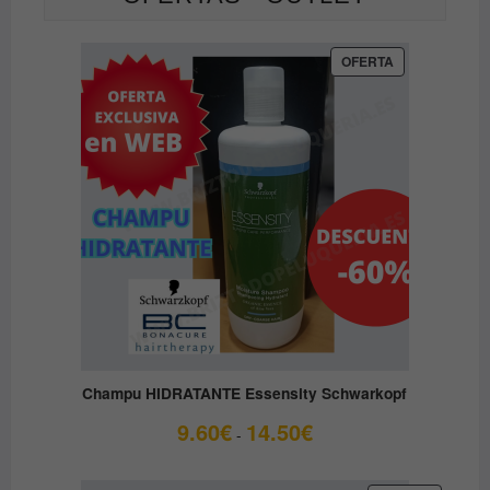
PRODUCTO
OFERTA
EN
OFERTA
Champu HIDRATANTE Essensity Schwarkopf
Rango
9.60
€
14.50
€
-
de
precios: