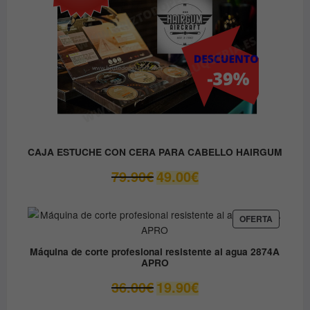
CAJA ESTUCHE CON CERA PARA CABELLO HAIRGUM
El
El
79.90
€
49.00
€
precio
precio
original
actual
era:
es:
PRODUC
OFERTA
EN
79.90€.
49.00€.
OFERTA
Máquina de corte profesional resistente al agua 2874A
APRO
El
El
36.00
€
19.90
€
precio
precio