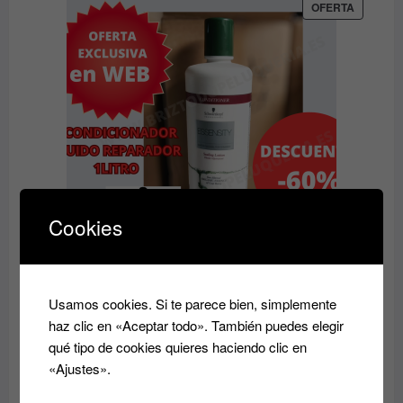
desde
PRODUC
OFERTA
EN
9.60€
OFERTA
hasta
14.50€
Cookies
Acondicionador reparador Essensity Schwarzkopf
Sealing Lotion 1L: Reparación y Color
Usamos cookies. Si te parece bien, simplemente
El
El
37.00
€
14.80
€
haz clic en «Aceptar todo». También puedes elegir
precio
precio
qué tipo de cookies quieres haciendo clic en
original
actual
«Ajustes».
era:
es:
PRODUC
OFERTA
EN
37.00€.
14.80€.