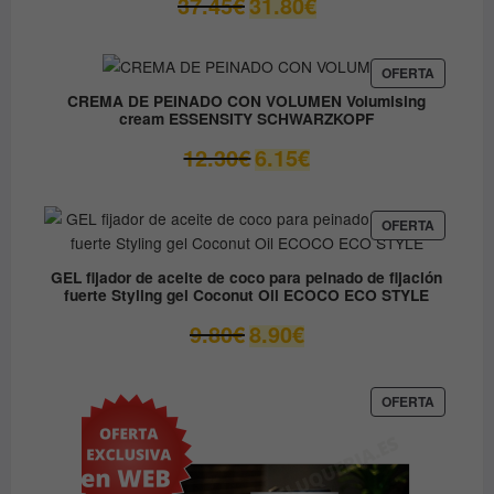
37.45
€
31.80
€
precio
precio
original
actual
era:
es:
PRODUC
OFERTA
EN
37.45€.
31.80€.
CREMA DE PEINADO CON VOLUMEN Volumising
OFERTA
cream ESSENSITY SCHWARZKOPF
El
El
12.30
€
6.15
€
precio
precio
original
actual
era:
es:
PRODUC
OFERTA
EN
12.30€.
6.15€.
OFERTA
GEL fijador de aceite de coco para peinado de fijación
fuerte Styling gel Coconut Oil ECOCO ECO STYLE
El
El
9.80
€
8.90
€
precio
precio
original
actual
era:
es:
PRODUC
OFERTA
EN
9.80€.
8.90€.
OFERTA