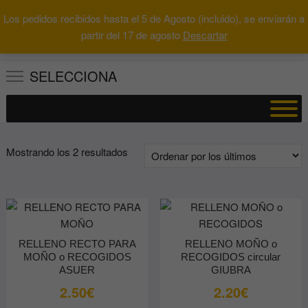
Saltar
Los pedidos recibidos hasta el 5 de Agosto (incluido), se enviarán a
al
0
Total
Buscar
partir del 17 de agosto
Descartar
0.00€
contenido
por:
SELECCIONA
Ordenado
Mostrando los 2 resultados
por
los
últimos
RELLENO RECTO PARA
RELLENO MOÑO o
MOÑO o RECOGIDOS
RECOGIDOS circular
ASUER
GIUBRA
2.50
€
2.20
€